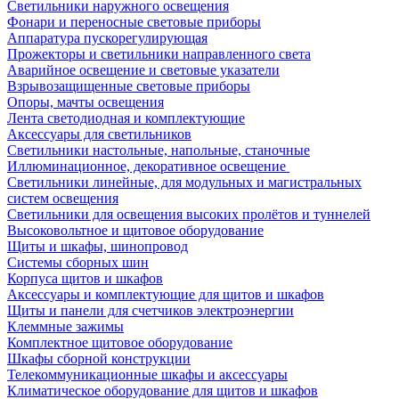
Светильники наружного освещения
Фонари и переносные световые приборы
Аппаратура пускорегулирующая
Прожекторы и светильники направленного света
Аварийное освещение и световые указатели
Взрывозащищенные световые приборы
Опоры, мачты освещения
Лента светодиодная и комплектующие
Аксессуары для светильников
Светильники настольные, напольные, станочные
Иллюминационное, декоративное освещение
Светильники линейные, для модульных и магистральных
систем освещения
Светильники для освещения высоких пролётов и туннелей
Высоковольтное и щитовое оборудование
Щиты и шкафы, шинопровод
Системы сборных шин
Корпуса щитов и шкафов
Аксессуары и комплектующие для щитов и шкафов
Щиты и панели для счетчиков электроэнергии
Клеммные зажимы
Комплектное щитовое оборудование
Шкафы сборной конструкции
Телекоммуникационные шкафы и аксессуары
Климатическое оборудование для щитов и шкафов