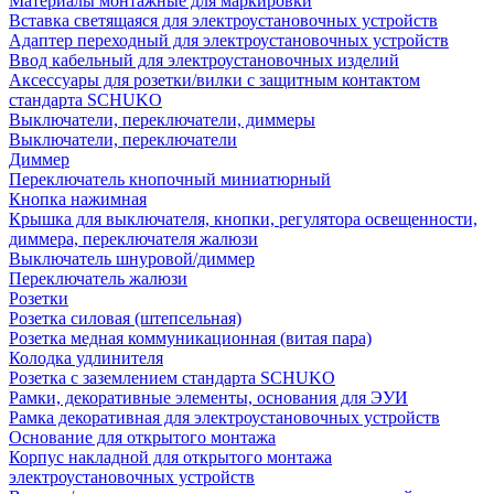
Материалы монтажные для маркировки
Вставка светящаяся для электроустановочных устройств
Адаптер переходный для электроустановочных устройств
Ввод кабельный для электроустановочных изделий
Аксессуары для розетки/вилки с защитным контактом
стандарта SCHUKO
Выключатели, переключатели, диммеры
Выключатели, переключатели
Диммер
Переключатель кнопочный миниатюрный
Кнопка нажимная
Крышка для выключателя, кнопки, регулятора освещенности,
диммера, переключателя жалюзи
Выключатель шнуровой/диммер
Переключатель жалюзи
Розетки
Розетка силовая (штепсельная)
Розетка медная коммуникационная (витая пара)
Колодка удлинителя
Розетка с заземлением стандарта SCHUKO
Рамки, декоративные элементы, основания для ЭУИ
Рамка декоративная для электроустановочных устройств
Основание для открытого монтажа
Корпус накладной для открытого монтажа
электроустановочных устройств