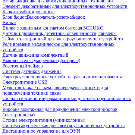
Вставка/крышка для коммуникационных технологий
Элемент декоративный для электроустановочных устройств
Блоки комбинированные
Блок &quot;Выключатель-розетка&quot;
Вилки
Вилка с защитным контактом бытовая SCHUKO
Датчики движения, детекторы освещенности, таймеры
Таймер электронный для электроустановочных устройств
Реле времени механическое для электроустановочных
устройств
Датчик движения комплектный
Выключатель сумеречный (фотореле)
Розеточный таймер
Система датчиков движения
Электроустановочные устройства различного назначения
Электропитание USB
Мультивставка / разъем для передачи данных и для
подключения техники связи
Сигнал световой информационный для электроустановочных
устройств
Коробка монтажная для подключения электроприборов
(электроплиты)
Стойка электропитания (миниколонны)
Система акустическая для электроустановочных устройств
Дистанционное управление для ЭУИ