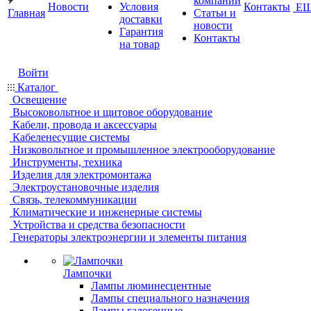
компании
Новости
Условия
Контакты
Е
Главная
Статьи и
доставки
новости
Гарантия
Контакты
на товар
Войти
Каталог
Освещение
Высоковольтное и щитовое оборудование
Кабели, провода и аксессуары
Кабеленесущие системы
Низковольтное и промышленное электрооборудование
Инструменты, техника
Изделия для электромонтажа
Электроустановочные изделия
Связь, телекоммуникации
Климатические и инженерные системы
Устройства и средства безопасности
Генераторы электроэнергии и элементы питания
Лампочки
Лампы люминесцентные
Лампы специального назначения
Лампы галогенные