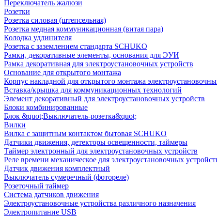
Переключатель жалюзи
Розетки
Розетка силовая (штепсельная)
Розетка медная коммуникационная (витая пара)
Колодка удлинителя
Розетка с заземлением стандарта SCHUKO
Рамки, декоративные элементы, основания для ЭУИ
Рамка декоративная для электроустановочных устройств
Основание для открытого монтажа
Корпус накладной для открытого монтажа электроустановочны
Вставка/крышка для коммуникационных технологий
Элемент декоративный для электроустановочных устройств
Блоки комбинированные
Блок &quot;Выключатель-розетка&quot;
Вилки
Вилка с защитным контактом бытовая SCHUKO
Датчики движения, детекторы освещенности, таймеры
Таймер электронный для электроустановочных устройств
Реле времени механическое для электроустановочных устройст
Датчик движения комплектный
Выключатель сумеречный (фотореле)
Розеточный таймер
Система датчиков движения
Электроустановочные устройства различного назначения
Электропитание USB