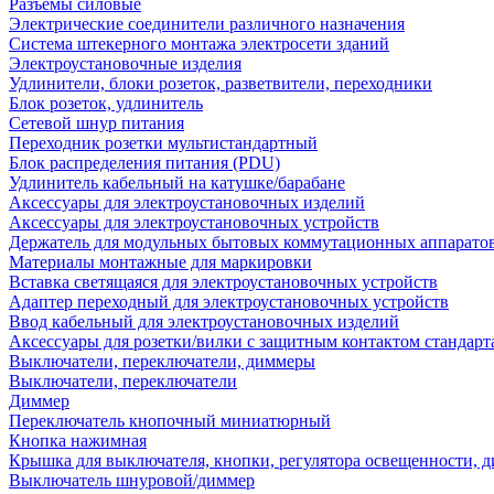
Разъемы силовые
Электрические соединители различного назначения
Система штекерного монтажа электросети зданий
Электроустановочные изделия
Удлинители, блоки розеток, разветвители, переходники
Блок розеток, удлинитель
Сетевой шнур питания
Переходник розетки мультистандартный
Блок распределения питания (PDU)
Удлинитель кабельный на катушке/барабане
Аксессуары для электроустановочных изделий
Аксессуары для электроустановочных устройств
Держатель для модульных бытовых коммутационных аппарато
Материалы монтажные для маркировки
Вставка светящаяся для электроустановочных устройств
Адаптер переходный для электроустановочных устройств
Ввод кабельный для электроустановочных изделий
Аксессуары для розетки/вилки с защитным контактом станда
Выключатели, переключатели, диммеры
Выключатели, переключатели
Диммер
Переключатель кнопочный миниатюрный
Кнопка нажимная
Крышка для выключателя, кнопки, регулятора освещенности, 
Выключатель шнуровой/диммер