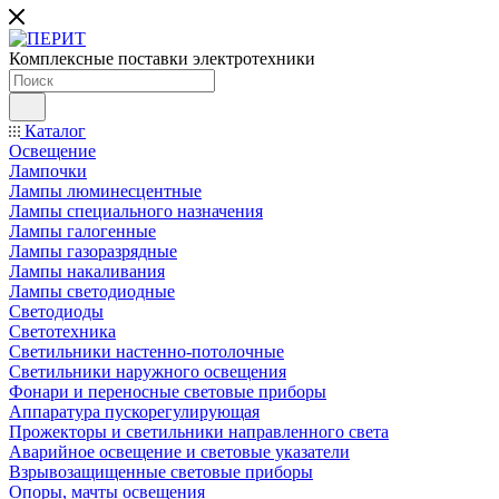
Комплексные поставки электротехники
Каталог
Освещение
Лампочки
Лампы люминесцентные
Лампы специального назначения
Лампы галогенные
Лампы газоразрядные
Лампы накаливания
Лампы светодиодные
Светодиоды
Светотехника
Светильники настенно-потолочные
Светильники наружного освещения
Фонари и переносные световые приборы
Аппаратура пускорегулирующая
Прожекторы и светильники направленного света
Аварийное освещение и световые указатели
Взрывозащищенные световые приборы
Опоры, мачты освещения