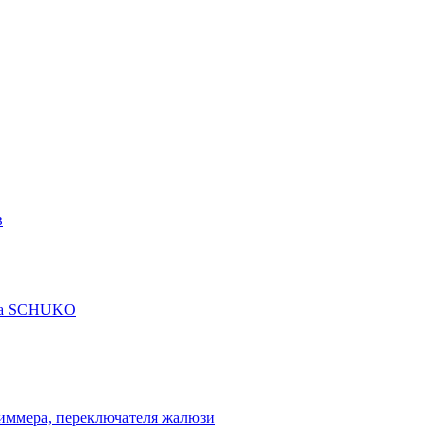
в
рта SCHUKO
диммера, переключателя жалюзи