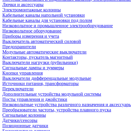
Лючки и аксессуары
Электромонтажные колонны
Кабельные каналы напольной установки
Кабельные каналы для установки под полом
Низковольтное и промышленное электрооборудование
Низковольтное оборудование
Приборы измерения и учета
Выключатель автоматический силовой
Предохранители
Модульные автоматические выключатели
Контакторы, пускатель магнитный
Выключатели нагрузки (рубильники)
Сигнальные лампы и зуммеры
Кнопки управления
Выключатели дифференцальные модульные
Источники питания, трансформаторы
Переключатели
Дополнительные устройства модульной системы
Посты управления и джойстики
Низковольтные устройства различного назначения и аксессуар
Преобразователи частоты, устройства плавного пуска
Сигнальные колонны
Датчики/сенсоры
Позиционные датчики
Бесконтактные датчики