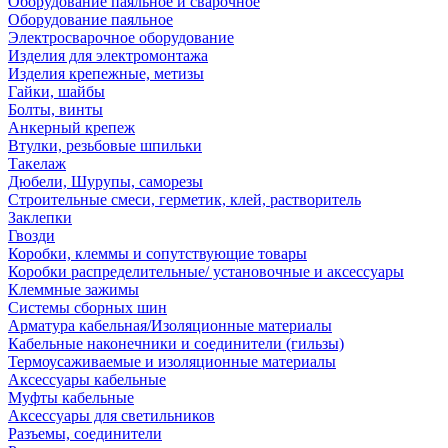
Оборудование паяльное и сварочное
Оборудование паяльное
Электросварочное оборудование
Изделия для электромонтажа
Изделия крепежные, метизы
Гайки, шайбы
Болты, винты
Анкерный крепеж
Втулки, резьбовые шпильки
Такелаж
Дюбели, Шурупы, саморезы
Строительные смеси, герметик, клей, растворитель
Заклепки
Гвозди
Коробки, клеммы и сопутствующие товары
Коробки распределительные/ установочные и аксессуары
Клеммные зажимы
Системы сборных шин
Арматура кабельная/Изоляционные материалы
Кабельные наконечники и соединители (гильзы)
Термоусаживаемые и изоляционные материалы
Аксессуары кабельные
Муфты кабельные
Аксессуары для светильников
Разъемы, соединители