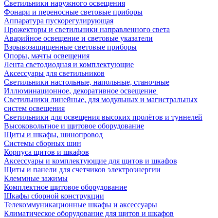
Светильники наружного освещения
Фонари и переносные световые приборы
Аппаратура пускорегулирующая
Прожекторы и светильники направленного света
Аварийное освещение и световые указатели
Взрывозащищенные световые приборы
Опоры, мачты освещения
Лента светодиодная и комплектующие
Аксессуары для светильников
Светильники настольные, напольные, станочные
Иллюминационное, декоративное освещение
Светильники линейные, для модульных и магистральных
систем освещения
Светильники для освещения высоких пролётов и туннелей
Высоковольтное и щитовое оборудование
Щиты и шкафы, шинопровод
Системы сборных шин
Корпуса щитов и шкафов
Аксессуары и комплектующие для щитов и шкафов
Щиты и панели для счетчиков электроэнергии
Клеммные зажимы
Комплектное щитовое оборудование
Шкафы сборной конструкции
Телекоммуникационные шкафы и аксессуары
Климатическое оборудование для щитов и шкафов