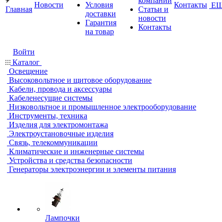
компании
Новости
Условия
Контакты
Е
Главная
Статьи и
доставки
новости
Гарантия
Контакты
на товар
Войти
Каталог
Освещение
Высоковольтное и щитовое оборудование
Кабели, провода и аксессуары
Кабеленесущие системы
Низковольтное и промышленное электрооборудование
Инструменты, техника
Изделия для электромонтажа
Электроустановочные изделия
Связь, телекоммуникации
Климатические и инженерные системы
Устройства и средства безопасности
Генераторы электроэнергии и элементы питания
Лампочки