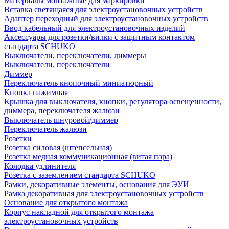
Материалы монтажные для маркировки
Вставка светящаяся для электроустановочных устройств
Адаптер переходный для электроустановочных устройств
Ввод кабельный для электроустановочных изделий
Аксессуары для розетки/вилки с защитным контактом
стандарта SCHUKO
Выключатели, переключатели, диммеры
Выключатели, переключатели
Диммер
Переключатель кнопочный миниатюрный
Кнопка нажимная
Крышка для выключателя, кнопки, регулятора освещенности,
диммера, переключателя жалюзи
Выключатель шнуровой/диммер
Переключатель жалюзи
Розетки
Розетка силовая (штепсельная)
Розетка медная коммуникационная (витая пара)
Колодка удлинителя
Розетка с заземлением стандарта SCHUKO
Рамки, декоративные элементы, основания для ЭУИ
Рамка декоративная для электроустановочных устройств
Основание для открытого монтажа
Корпус накладной для открытого монтажа
электроустановочных устройств