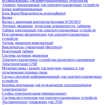
Вставка/крышка для коммуникационных технологий
Элемент декоративный для электроустановочных устройств
Блоки комбинированные
Блок &quot;Выключатель-розетка&quot;
Вилки
Вилка с защитным контактом бытовая SCHUKO
Датчики движения, детекторы освещенности, таймеры
Таймер электронный для электроустановочных устройств
Реле времени механическое для электроустановочных
устройств
Датчик движения комплектный
Выключатель сумеречный (фотореле)
Розеточный таймер
Система датчиков движения
Электроустановочные устройства различного назначения
Электропитание USB
Мультивставка / разъем для передачи данных и для
подключения техники связи
Сигнал световой информационный для электроустановочных
устройств
Коробка монтажная для подключения электроприборов
(электроплиты)
Стойка электропитания (миниколонны)
Система акустическая для электроустановочных устройств
Дистанционное управление для ЭУИ