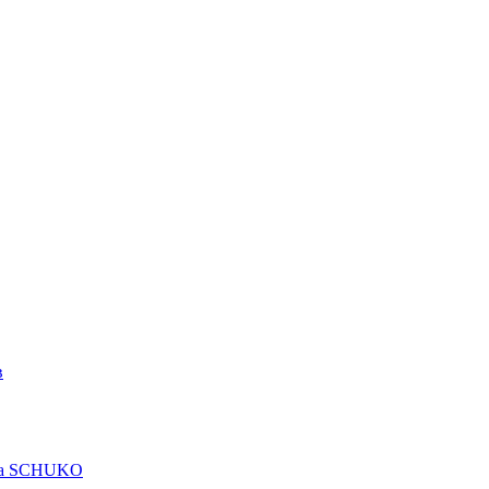
в
рта SCHUKO