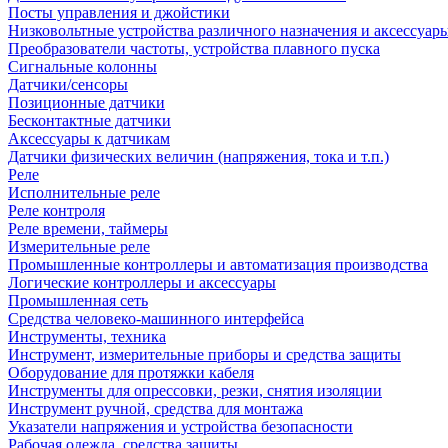
Посты управления и джойстики
Низковольтные устройства различного назначения и аксессуар
Преобразователи частоты, устройства плавного пуска
Сигнальные колонны
Датчики/сенсоры
Позиционные датчики
Бесконтактные датчики
Аксессуары к датчикам
Датчики физических величин (напряжения, тока и т.п.)
Реле
Исполнительные реле
Реле контроля
Реле времени, таймеры
Измерительные реле
Промышленные контроллеры и автоматизация производства
Логические контроллеры и аксессуары
Промышленная сеть
Средства человеко-машинного интерфейса
Инструменты, техника
Инструмент, измерительные приборы и средства защиты
Оборудование для протяжки кабеля
Инструменты для опрессовки, резки, снятия изоляции
Инструмент ручной, средства для монтажа
Указатели напряжения и устройства безопасности
Рабочая одежда, средства защиты