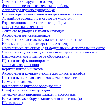
Светильники наружного освещения
Фонари и переносные световые приборы
Аппаратура пускорегулирующая
Прожекторы и светильники направленного света
Аварийное освещение и световые указатели
Взрывозащищенные световые приборы
Опоры, мачты освещения
Лента светодиодная и комплектующие
Аксессуары для светильников
Светильники настольные, напольные, станочные
Иллюминационное, декоративное освещение
Светильники линейные, для модульных и магистральных сист
Светильники для освещения высоких пролётов и туннелей
Высоковольтное и щитовое оборудование
Щиты и шкафы, шинопровод
Системы сборных шин
Корпуса щитов и шкафов
Аксессуары и комплектующие для щитов и шкафов
Щиты и панели для счетчиков электроэнергии
Клеммные зажимы
Комплектное щитовое оборудование
Шкафы сборной конструкции
Телекоммуникационные шкафы и аксессуары
Климатическое оборудование для щитов и шкафов
Шинопровод