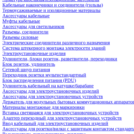
Кабельные наконечники и соединители (гильзы)
Термоусаживаемые и изоляционные материалы
Аксессуары кабельные
Муфты кабельные
Аксессуары для светильников
Разъемы, соединители
Разъемы силовые
Электрические соединители различного назначения
Система штекерного монтажа электросети зданий
Электроустановочные изделия
Удлинители, блоки розеток, разветвители, переходники
Блок розеток, удлинитель
Сетевой шнур питания
Переходник розетки мультистандартный
Блок распределения питания (PDU)
Удлинитель кабельный на катушке/барабане
Аксессуары для электроустановочных изделий
Аксессуары для электроустановочных устройств
Держатель для модульных бытовых коммутационных аппарато
Материалы монтажные для маркировки
Вставка светящаяся для электроустановочных устройств
Адаптер переходный для электроустановочных устройств
Ввод кабельный для электроустановочных изделий
Аксессуары для розетки/вилки с защитным контактом станда