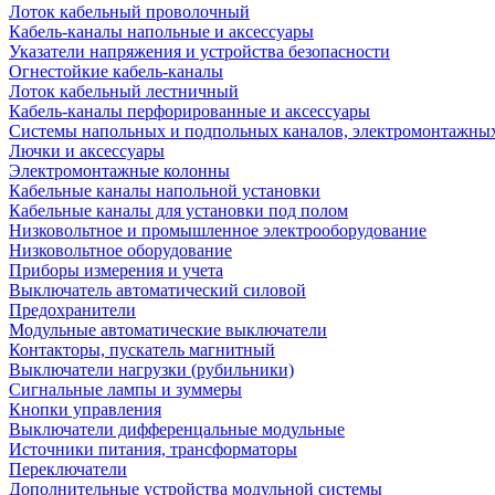
Лоток кабельный проволочный
Кабель-каналы напольные и аксессуары
Указатели напряжения и устройства безопасности
Огнестойкие кабель-каналы
Лоток кабельный лестничный
Кабель-каналы перфорированные и аксессуары
Системы напольных и подпольных каналов, электромонтажны
Лючки и аксессуары
Электромонтажные колонны
Кабельные каналы напольной установки
Кабельные каналы для установки под полом
Низковольтное и промышленное электрооборудование
Низковольтное оборудование
Приборы измерения и учета
Выключатель автоматический силовой
Предохранители
Модульные автоматические выключатели
Контакторы, пускатель магнитный
Выключатели нагрузки (рубильники)
Сигнальные лампы и зуммеры
Кнопки управления
Выключатели дифференцальные модульные
Источники питания, трансформаторы
Переключатели
Дополнительные устройства модульной системы