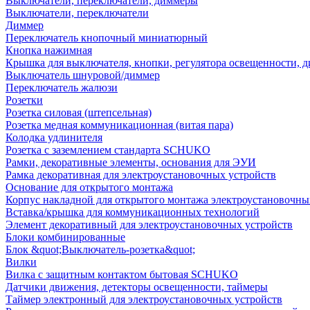
Выключатели, переключатели, диммеры
Выключатели, переключатели
Диммер
Переключатель кнопочный миниатюрный
Кнопка нажимная
Крышка для выключателя, кнопки, регулятора освещенности, 
Выключатель шнуровой/диммер
Переключатель жалюзи
Розетки
Розетка силовая (штепсельная)
Розетка медная коммуникационная (витая пара)
Колодка удлинителя
Розетка с заземлением стандарта SCHUKO
Рамки, декоративные элементы, основания для ЭУИ
Рамка декоративная для электроустановочных устройств
Основание для открытого монтажа
Корпус накладной для открытого монтажа электроустановочны
Вставка/крышка для коммуникационных технологий
Элемент декоративный для электроустановочных устройств
Блоки комбинированные
Блок &quot;Выключатель-розетка&quot;
Вилки
Вилка с защитным контактом бытовая SCHUKO
Датчики движения, детекторы освещенности, таймеры
Таймер электронный для электроустановочных устройств