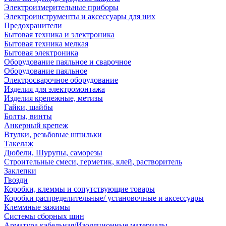
Электроизмерительные приборы
Электроинструменты и аксессуары для них
Предохранители
Бытовая техника и электроника
Бытовая техника мелкая
Бытовая электроника
Оборудование паяльное и сварочное
Оборудование паяльное
Электросварочное оборудование
Изделия для электромонтажа
Изделия крепежные, метизы
Гайки, шайбы
Болты, винты
Анкерный крепеж
Втулки, резьбовые шпильки
Такелаж
Дюбели, Шурупы, саморезы
Строительные смеси, герметик, клей, растворитель
Заклепки
Гвозди
Коробки, клеммы и сопутствующие товары
Коробки распределительные/ установочные и аксессуары
Клеммные зажимы
Системы сборных шин
Арматура кабельная/Изоляционные материалы