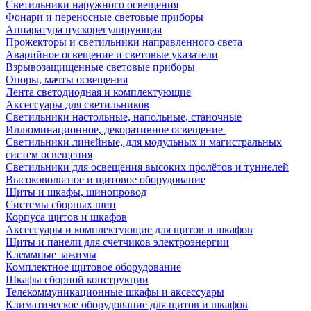
Светильники наружного освещения
Фонари и переносные световые приборы
Аппаратура пускорегулирующая
Прожекторы и светильники направленного света
Аварийное освещение и световые указатели
Взрывозащищенные световые приборы
Опоры, мачты освещения
Лента светодиодная и комплектующие
Аксессуары для светильников
Светильники настольные, напольные, станочные
Иллюминационное, декоративное освещение
Светильники линейные, для модульных и магистральных
систем освещения
Светильники для освещения высоких пролётов и туннелей
Высоковольтное и щитовое оборудование
Щиты и шкафы, шинопровод
Системы сборных шин
Корпуса щитов и шкафов
Аксессуары и комплектующие для щитов и шкафов
Щиты и панели для счетчиков электроэнергии
Клеммные зажимы
Комплектное щитовое оборудование
Шкафы сборной конструкции
Телекоммуникационные шкафы и аксессуары
Климатическое оборудование для щитов и шкафов