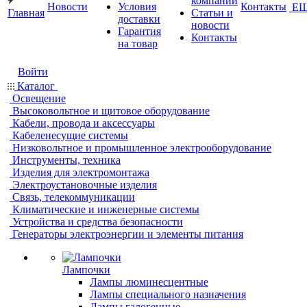
компании
Новости
Условия
Контакты
Е
Главная
Статьи и
доставки
новости
Гарантия
Контакты
на товар
Войти
Каталог
Освещение
Высоковольтное и щитовое оборудование
Кабели, провода и аксессуары
Кабеленесущие системы
Низковольтное и промышленное электрооборудование
Инструменты, техника
Изделия для электромонтажа
Электроустановочные изделия
Связь, телекоммуникации
Климатические и инженерные системы
Устройства и средства безопасности
Генераторы электроэнергии и элементы питания
Лампочки
Лампы люминесцентные
Лампы специального назначения
Лампы галогенные