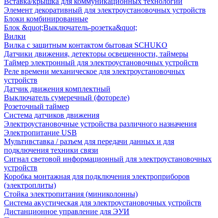
Вставка/крышка для коммуникационных технологий
Элемент декоративный для электроустановочных устройств
Блоки комбинированные
Блок &quot;Выключатель-розетка&quot;
Вилки
Вилка с защитным контактом бытовая SCHUKO
Датчики движения, детекторы освещенности, таймеры
Таймер электронный для электроустановочных устройств
Реле времени механическое для электроустановочных
устройств
Датчик движения комплектный
Выключатель сумеречный (фотореле)
Розеточный таймер
Система датчиков движения
Электроустановочные устройства различного назначения
Электропитание USB
Мультивставка / разъем для передачи данных и для
подключения техники связи
Сигнал световой информационный для электроустановочных
устройств
Коробка монтажная для подключения электроприборов
(электроплиты)
Стойка электропитания (миниколонны)
Система акустическая для электроустановочных устройств
Дистанционное управление для ЭУИ