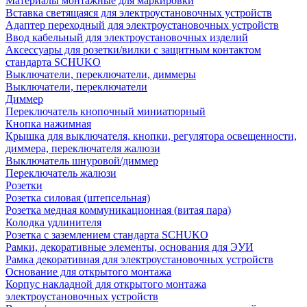
Материалы монтажные для маркировки
Вставка светящаяся для электроустановочных устройств
Адаптер переходный для электроустановочных устройств
Ввод кабельный для электроустановочных изделий
Аксессуары для розетки/вилки с защитным контактом
стандарта SCHUKO
Выключатели, переключатели, диммеры
Выключатели, переключатели
Диммер
Переключатель кнопочный миниатюрный
Кнопка нажимная
Крышка для выключателя, кнопки, регулятора освещенности,
диммера, переключателя жалюзи
Выключатель шнуровой/диммер
Переключатель жалюзи
Розетки
Розетка силовая (штепсельная)
Розетка медная коммуникационная (витая пара)
Колодка удлинителя
Розетка с заземлением стандарта SCHUKO
Рамки, декоративные элементы, основания для ЭУИ
Рамка декоративная для электроустановочных устройств
Основание для открытого монтажа
Корпус накладной для открытого монтажа
электроустановочных устройств