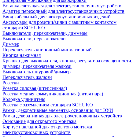
Материалы монтажные для маркировки
Вставка светящаяся для электроустановочных устройств
Адаптер переходный для электроустановочных устройств
Ввод кабельный для электроустановочных изделий
Аксессуары для розетки/вилки с защитным контактом
стандарта SCHUKO
Выключатели, переключатели, диммеры
Выключатели, переключатели
Диммер
Переключатель кнопочный миниатюрный
Кнопка нажимная
Крышка для выключателя, кнопки, регулятора освещенности,
диммера, переключателя жалюзи
Выключатель шнуровой/диммер
Переключатель жалюзи
Розетки
Розетка силовая (штепсельная)
Розетка медная коммуникационная (витая пара)
Колодка удлинителя
Розетка с заземлением стандарта SCHUKO
Рамки, декоративные элементы, основания для ЭУИ
Рамка декоративная для электроустановочных устройств
Основание для открытого монтажа
Корпус накладной для открытого монтажа
электроустановочных устройств