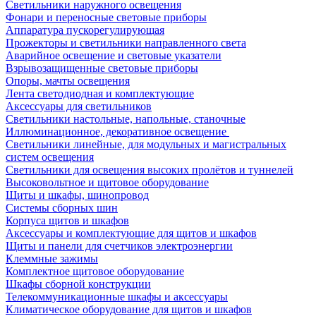
Светильники наружного освещения
Фонари и переносные световые приборы
Аппаратура пускорегулирующая
Прожекторы и светильники направленного света
Аварийное освещение и световые указатели
Взрывозащищенные световые приборы
Опоры, мачты освещения
Лента светодиодная и комплектующие
Аксессуары для светильников
Светильники настольные, напольные, станочные
Иллюминационное, декоративное освещение
Светильники линейные, для модульных и магистральных
систем освещения
Светильники для освещения высоких пролётов и туннелей
Высоковольтное и щитовое оборудование
Щиты и шкафы, шинопровод
Системы сборных шин
Корпуса щитов и шкафов
Аксессуары и комплектующие для щитов и шкафов
Щиты и панели для счетчиков электроэнергии
Клеммные зажимы
Комплектное щитовое оборудование
Шкафы сборной конструкции
Телекоммуникационные шкафы и аксессуары
Климатическое оборудование для щитов и шкафов