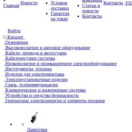
компании
Новости
Условия
Контакты
Е
Главная
Статьи и
доставки
новости
Гарантия
Контакты
на товар
Войти
Каталог
Освещение
Высоковольтное и щитовое оборудование
Кабели, провода и аксессуары
Кабеленесущие системы
Низковольтное и промышленное электрооборудование
Инструменты, техника
Изделия для электромонтажа
Электроустановочные изделия
Связь, телекоммуникации
Климатические и инженерные системы
Устройства и средства безопасности
Генераторы электроэнергии и элементы питания
Лампочки