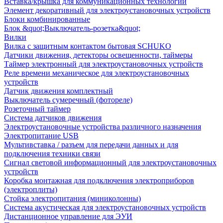
Вставка/крышка для коммуникационных технологий
Элемент декоративный для электроустановочных устройств
Блоки комбинированные
Блок &quot;Выключатель-розетка&quot;
Вилки
Вилка с защитным контактом бытовая SCHUKO
Датчики движения, детекторы освещенности, таймеры
Таймер электронный для электроустановочных устройств
Реле времени механическое для электроустановочных
устройств
Датчик движения комплектный
Выключатель сумеречный (фотореле)
Розеточный таймер
Система датчиков движения
Электроустановочные устройства различного назначения
Электропитание USB
Мультивставка / разъем для передачи данных и для
подключения техники связи
Сигнал световой информационный для электроустановочных
устройств
Коробка монтажная для подключения электроприборов
(электроплиты)
Стойка электропитания (миниколонны)
Система акустическая для электроустановочных устройств
Дистанционное управление для ЭУИ