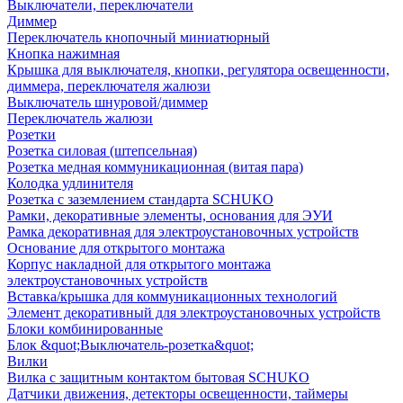
Выключатели, переключатели
Диммер
Переключатель кнопочный миниатюрный
Кнопка нажимная
Крышка для выключателя, кнопки, регулятора освещенности,
диммера, переключателя жалюзи
Выключатель шнуровой/диммер
Переключатель жалюзи
Розетки
Розетка силовая (штепсельная)
Розетка медная коммуникационная (витая пара)
Колодка удлинителя
Розетка с заземлением стандарта SCHUKO
Рамки, декоративные элементы, основания для ЭУИ
Рамка декоративная для электроустановочных устройств
Основание для открытого монтажа
Корпус накладной для открытого монтажа
электроустановочных устройств
Вставка/крышка для коммуникационных технологий
Элемент декоративный для электроустановочных устройств
Блоки комбинированные
Блок &quot;Выключатель-розетка&quot;
Вилки
Вилка с защитным контактом бытовая SCHUKO
Датчики движения, детекторы освещенности, таймеры