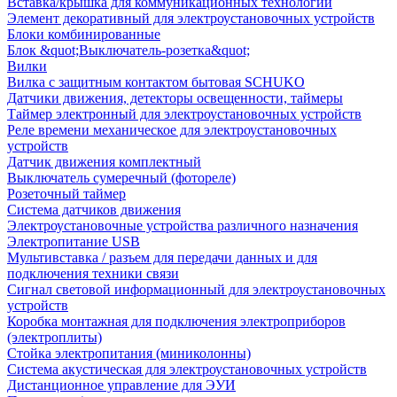
Вставка/крышка для коммуникационных технологий
Элемент декоративный для электроустановочных устройств
Блоки комбинированные
Блок &quot;Выключатель-розетка&quot;
Вилки
Вилка с защитным контактом бытовая SCHUKO
Датчики движения, детекторы освещенности, таймеры
Таймер электронный для электроустановочных устройств
Реле времени механическое для электроустановочных
устройств
Датчик движения комплектный
Выключатель сумеречный (фотореле)
Розеточный таймер
Система датчиков движения
Электроустановочные устройства различного назначения
Электропитание USB
Мультивставка / разъем для передачи данных и для
подключения техники связи
Сигнал световой информационный для электроустановочных
устройств
Коробка монтажная для подключения электроприборов
(электроплиты)
Стойка электропитания (миниколонны)
Система акустическая для электроустановочных устройств
Дистанционное управление для ЭУИ