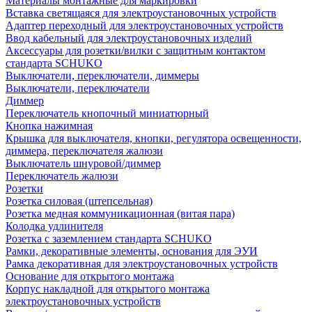
Материалы монтажные для маркировки
Вставка светящаяся для электроустановочных устройств
Адаптер переходный для электроустановочных устройств
Ввод кабельный для электроустановочных изделий
Аксессуары для розетки/вилки с защитным контактом
стандарта SCHUKO
Выключатели, переключатели, диммеры
Выключатели, переключатели
Диммер
Переключатель кнопочный миниатюрный
Кнопка нажимная
Крышка для выключателя, кнопки, регулятора освещенности,
диммера, переключателя жалюзи
Выключатель шнуровой/диммер
Переключатель жалюзи
Розетки
Розетка силовая (штепсельная)
Розетка медная коммуникационная (витая пара)
Колодка удлинителя
Розетка с заземлением стандарта SCHUKO
Рамки, декоративные элементы, основания для ЭУИ
Рамка декоративная для электроустановочных устройств
Основание для открытого монтажа
Корпус накладной для открытого монтажа
электроустановочных устройств