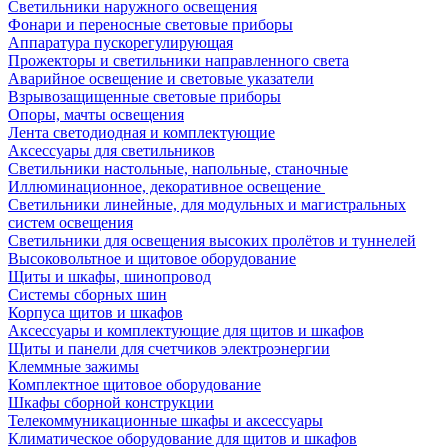
Светильники наружного освещения
Фонари и переносные световые приборы
Аппаратура пускорегулирующая
Прожекторы и светильники направленного света
Аварийное освещение и световые указатели
Взрывозащищенные световые приборы
Опоры, мачты освещения
Лента светодиодная и комплектующие
Аксессуары для светильников
Светильники настольные, напольные, станочные
Иллюминационное, декоративное освещение
Светильники линейные, для модульных и магистральных
систем освещения
Светильники для освещения высоких пролётов и туннелей
Высоковольтное и щитовое оборудование
Щиты и шкафы, шинопровод
Системы сборных шин
Корпуса щитов и шкафов
Аксессуары и комплектующие для щитов и шкафов
Щиты и панели для счетчиков электроэнергии
Клеммные зажимы
Комплектное щитовое оборудование
Шкафы сборной конструкции
Телекоммуникационные шкафы и аксессуары
Климатическое оборудование для щитов и шкафов