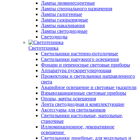
Лампы люминесцентные
Лампы специального назначения
Лампы галогенные
Лампы газоразрядные
Лампы накаливания
Лампы светодиодные
Светодиоды
Светотехника
Светильники настенно-потолочные
Светильники наружного освещения
Фонари и переносные световые приборы
Аппаратура пускорегулирующая
Прожекторы и светильники направленного
света
Аварийное освещение и световые указатели
Взрывозащищенные световые приборы
Опоры, мачты освещения
Лента светодиодная и комплектующие
Аксессуары для светильников
Светильники настольные, напольные,
станочные
Иллюминационное, декоративное
освещение
Светильники линейные, для модульных и