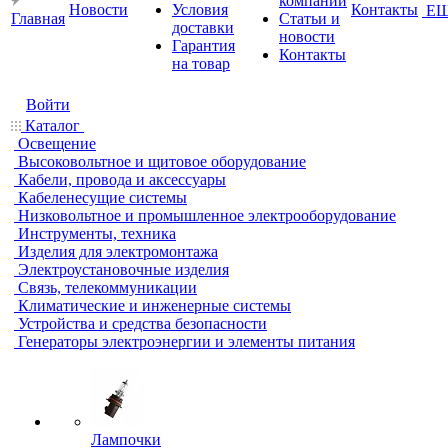
компании
Новости
Условия
Контакты
Е
Главная
Статьи и
доставки
новости
Гарантия
Контакты
на товар
Войти
Каталог
Освещение
Высоковольтное и щитовое оборудование
Кабели, провода и аксессуары
Кабеленесущие системы
Низковольтное и промышленное электрооборудование
Инструменты, техника
Изделия для электромонтажа
Электроустановочные изделия
Связь, телекоммуникации
Климатические и инженерные системы
Устройства и средства безопасности
Генераторы электроэнергии и элементы питания
Лампочки