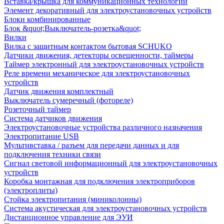
Вставка/крышка для коммуникационных технологий
Элемент декоративный для электроустановочных устройств
Блоки комбинированные
Блок &quot;Выключатель-розетка&quot;
Вилки
Вилка с защитным контактом бытовая SCHUKO
Датчики движения, детекторы освещенности, таймеры
Таймер электронный для электроустановочных устройств
Реле времени механическое для электроустановочных
устройств
Датчик движения комплектный
Выключатель сумеречный (фотореле)
Розеточный таймер
Система датчиков движения
Электроустановочные устройства различного назначения
Электропитание USB
Мультивставка / разъем для передачи данных и для
подключения техники связи
Сигнал световой информационный для электроустановочных
устройств
Коробка монтажная для подключения электроприборов
(электроплиты)
Стойка электропитания (миниколонны)
Система акустическая для электроустановочных устройств
Дистанционное управление для ЭУИ