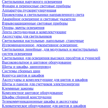
Светильники наружного освещения
Фонари и переносные световые приборы
Аппаратура пускорегулирующая
Прожекторы и светильники направленного света
Аварийное освещение и световые указатели
Взрывозащищенные световые приборы
Опоры, мачты освещения
Лента светодиодная и комплектующие
Аксессуары для светильников
Светильники настольные, напольные, станочные
Иллюминационное, декоративное освещение
Светильники линейные, для модульных и магистральных
систем освещения
Светильники для освещения высоких пролётов и туннелей
Высоковольтное и щитовое оборудование
Щиты и шкафы, шинопровод
Системы сборных шин
Корпуса щитов и шкафов
Аксессуары и комплектующие для щитов и шкафов
Щиты и панели для счетчиков электроэнергии
Клеммные зажимы
Комплектное щитовое оборудование
Шкафы сборной конструкции
Телекоммуникационные шкафы и аксессуары
Климатическое оборудование для щитов и шкафов