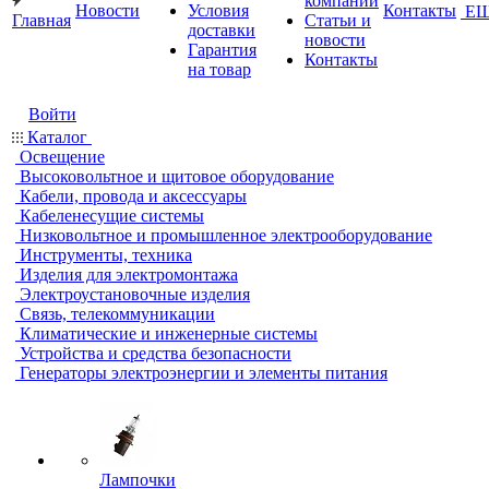
компании
Новости
Условия
Контакты
Е
Главная
Статьи и
доставки
новости
Гарантия
Контакты
на товар
Войти
Каталог
Освещение
Высоковольтное и щитовое оборудование
Кабели, провода и аксессуары
Кабеленесущие системы
Низковольтное и промышленное электрооборудование
Инструменты, техника
Изделия для электромонтажа
Электроустановочные изделия
Связь, телекоммуникации
Климатические и инженерные системы
Устройства и средства безопасности
Генераторы электроэнергии и элементы питания
Лампочки