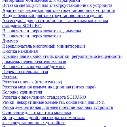
Материалы монтажные для маркировки
Вставка светящаяся для электроустановочных устройств
Адаптер переходный для электроустановочных устройств
Ввод кабельный для электроустановочных изделий
Аксессуары для розетки/вилки с защитным контактом
стандарта SCHUKO
Выключатели, переключатели, диммеры
Выключатели, переключатели
Диммер
Переключатель кнопочный миниатюрный
Кнопка нажимная
Крышка для выключателя, кнопки, регулятора освещенности,
диммера, переключателя жалюзи
Выключатель шнуровой/диммер
Переключатель жалюзи
Розетки
Розетка силовая (штепсельная)
Розетка медная коммуникационная (витая пара)
Колодка удлинителя
Розетка с заземлением стандарта SCHUKO
Рамки, декоративные элементы, основания для ЭУИ
Рамка декоративная для электроустановочных устройств
Основание для открытого монтажа
Корпус накладной для открытого монтажа
электроустановочных устройств