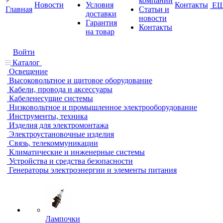
компании
Новости
Условия
Контакты
Е
Главная
Статьи и
доставки
новости
Гарантия
Контакты
на товар
Войти
Каталог
Освещение
Высоковольтное и щитовое оборудование
Кабели, провода и аксессуары
Кабеленесущие системы
Низковольтное и промышленное электрооборудование
Инструменты, техника
Изделия для электромонтажа
Электроустановочные изделия
Связь, телекоммуникации
Климатические и инженерные системы
Устройства и средства безопасности
Генераторы электроэнергии и элементы питания
Лампочки