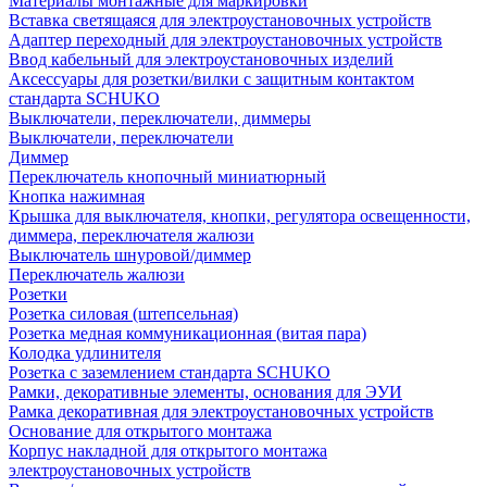
Материалы монтажные для маркировки
Вставка светящаяся для электроустановочных устройств
Адаптер переходный для электроустановочных устройств
Ввод кабельный для электроустановочных изделий
Аксессуары для розетки/вилки с защитным контактом
стандарта SCHUKO
Выключатели, переключатели, диммеры
Выключатели, переключатели
Диммер
Переключатель кнопочный миниатюрный
Кнопка нажимная
Крышка для выключателя, кнопки, регулятора освещенности,
диммера, переключателя жалюзи
Выключатель шнуровой/диммер
Переключатель жалюзи
Розетки
Розетка силовая (штепсельная)
Розетка медная коммуникационная (витая пара)
Колодка удлинителя
Розетка с заземлением стандарта SCHUKO
Рамки, декоративные элементы, основания для ЭУИ
Рамка декоративная для электроустановочных устройств
Основание для открытого монтажа
Корпус накладной для открытого монтажа
электроустановочных устройств