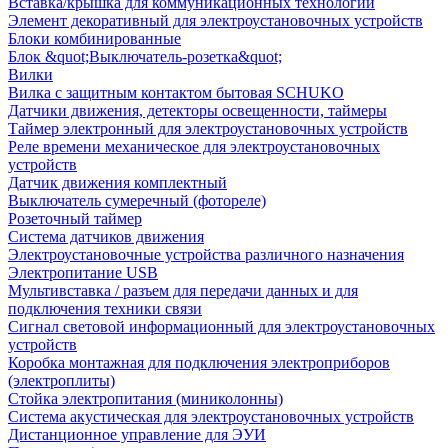
Вставка/крышка для коммуникационных технологий
Элемент декоративный для электроустановочных устройств
Блоки комбинированные
Блок &quot;Выключатель-розетка&quot;
Вилки
Вилка с защитным контактом бытовая SCHUKO
Датчики движения, детекторы освещенности, таймеры
Таймер электронный для электроустановочных устройств
Реле времени механическое для электроустановочных
устройств
Датчик движения комплектный
Выключатель сумеречный (фотореле)
Розеточный таймер
Система датчиков движения
Электроустановочные устройства различного назначения
Электропитание USB
Мультивставка / разъем для передачи данных и для
подключения техники связи
Сигнал световой информационный для электроустановочных
устройств
Коробка монтажная для подключения электроприборов
(электроплиты)
Стойка электропитания (миниколонны)
Система акустическая для электроустановочных устройств
Дистанционное управление для ЭУИ