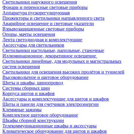
Светильники наружного освещения
Фонари и переносные световые приборы
Аппаратура пускорегулирующая
Прожекторы и светильники направленного света
Аварийное освещение и световые указатели
Взрывозащищенные световые приборы
Опоры, мачты освещения
Лента светодиодная и комплектующие
Аксессуары для светильников
Светильники настольные, напольные, станочные
Иллюминационное, декоративное освещение
Светильники линейные, для модульных и магистральных
систем освещения
Светильники для освещения высоких пролётов и туннелей
Высоковольтное и щитовое оборудование
Щиты и шкафы, шинопровод
Системы сборных шин
Корпуса щитов и шкафов
Аксессуары и комплектующие для щитов и шкафов
Щиты и панели для счетчиков электроэнергии
Клеммные зажимы
Комплектное щитовое оборудование
Шкафы сборной конструкции
Телекоммуникационные шкафы и аксессуары
Климатическое оборудование для щитов и шкафов