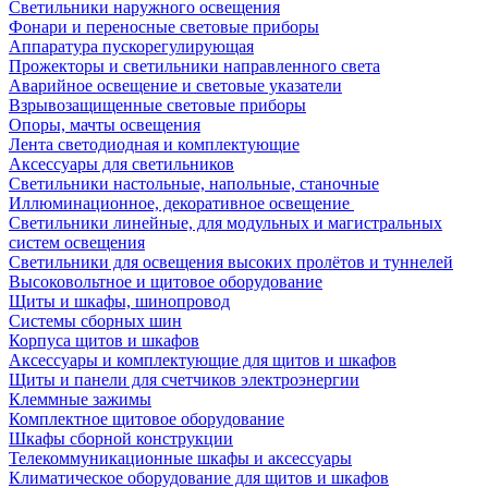
Светильники наружного освещения
Фонари и переносные световые приборы
Аппаратура пускорегулирующая
Прожекторы и светильники направленного света
Аварийное освещение и световые указатели
Взрывозащищенные световые приборы
Опоры, мачты освещения
Лента светодиодная и комплектующие
Аксессуары для светильников
Светильники настольные, напольные, станочные
Иллюминационное, декоративное освещение
Светильники линейные, для модульных и магистральных
систем освещения
Светильники для освещения высоких пролётов и туннелей
Высоковольтное и щитовое оборудование
Щиты и шкафы, шинопровод
Системы сборных шин
Корпуса щитов и шкафов
Аксессуары и комплектующие для щитов и шкафов
Щиты и панели для счетчиков электроэнергии
Клеммные зажимы
Комплектное щитовое оборудование
Шкафы сборной конструкции
Телекоммуникационные шкафы и аксессуары
Климатическое оборудование для щитов и шкафов