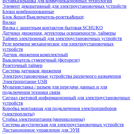
Вставка/крышка для коммуникационных технологий
Элемент декоративный для электроустановочных устройств
Блоки комбинированные
Блок &quot;Выключатель-розетка&quot;
Вилки
Вилка с защитным контактом бытовая SCHUKO
Датчики движения, детекторы освещенности, таймеры
Таймер электронный для электроустановочных устройств
Реле времени механическое для электроустановочных
устройств
Датчик движения комплектный
Выключатель сумеречный (фотореле)
Розеточный таймер
Система датчиков движения
Электроустановочные устройства различного назначения
Электропитание USB
Мультивставка / разъем для передачи данных и для
подключения техники связи
Сигнал световой информационный для электроустановочных
устройств
Коробка монтажная для подключения электроприборов
(электроплиты)
Стойка электропитания (миниколонны)
Система акустическая для электроустановочных устройств
Дистанционное управление для ЭУИ