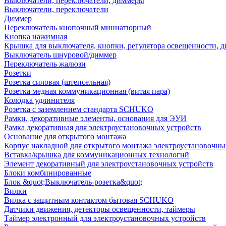
Выключатели, переключатели, диммеры
Выключатели, переключатели
Диммер
Переключатель кнопочный миниатюрный
Кнопка нажимная
Крышка для выключателя, кнопки, регулятора освещенности, 
Выключатель шнуровой/диммер
Переключатель жалюзи
Розетки
Розетка силовая (штепсельная)
Розетка медная коммуникационная (витая пара)
Колодка удлинителя
Розетка с заземлением стандарта SCHUKO
Рамки, декоративные элементы, основания для ЭУИ
Рамка декоративная для электроустановочных устройств
Основание для открытого монтажа
Корпус накладной для открытого монтажа электроустановочны
Вставка/крышка для коммуникационных технологий
Элемент декоративный для электроустановочных устройств
Блоки комбинированные
Блок &quot;Выключатель-розетка&quot;
Вилки
Вилка с защитным контактом бытовая SCHUKO
Датчики движения, детекторы освещенности, таймеры
Таймер электронный для электроустановочных устройств