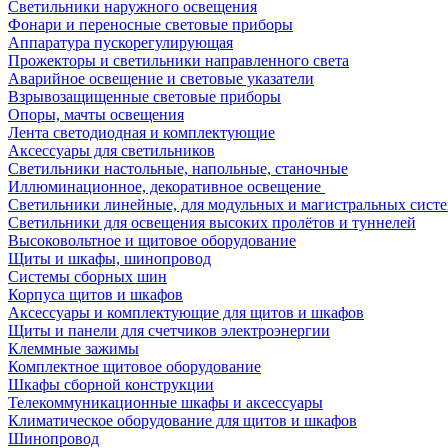
Светильники наружного освещения
Фонари и переносные световые приборы
Аппаратура пускорегулирующая
Прожекторы и светильники направленного света
Аварийное освещение и световые указатели
Взрывозащищенные световые приборы
Опоры, мачты освещения
Лента светодиодная и комплектующие
Аксессуары для светильников
Светильники настольные, напольные, станочные
Иллюминационное, декоративное освещение
Светильники линейные, для модульных и магистральных сист
Светильники для освещения высоких пролётов и туннелей
Высоковольтное и щитовое оборудование
Щиты и шкафы, шинопровод
Системы сборных шин
Корпуса щитов и шкафов
Аксессуары и комплектующие для щитов и шкафов
Щиты и панели для счетчиков электроэнергии
Клеммные зажимы
Комплектное щитовое оборудование
Шкафы сборной конструкции
Телекоммуникационные шкафы и аксессуары
Климатическое оборудование для щитов и шкафов
Шинопровод