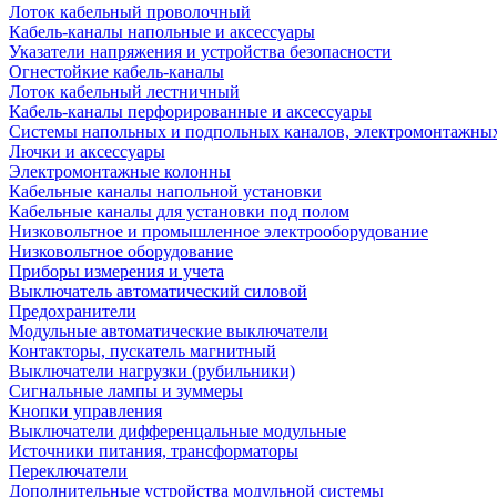
Лоток кабельный проволочный
Кабель-каналы напольные и аксессуары
Указатели напряжения и устройства безопасности
Огнестойкие кабель-каналы
Лоток кабельный лестничный
Кабель-каналы перфорированные и аксессуары
Системы напольных и подпольных каналов, электромонтажны
Лючки и аксессуары
Электромонтажные колонны
Кабельные каналы напольной установки
Кабельные каналы для установки под полом
Низковольтное и промышленное электрооборудование
Низковольтное оборудование
Приборы измерения и учета
Выключатель автоматический силовой
Предохранители
Модульные автоматические выключатели
Контакторы, пускатель магнитный
Выключатели нагрузки (рубильники)
Сигнальные лампы и зуммеры
Кнопки управления
Выключатели дифференцальные модульные
Источники питания, трансформаторы
Переключатели
Дополнительные устройства модульной системы