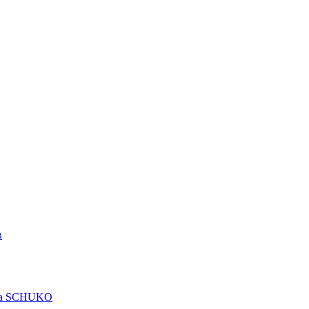
в
рта SCHUKO