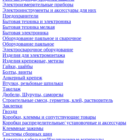
Электроизмерительные приборы
Электроинструменты и аксессуары для них
Предохранители
Бытовая техника и электроника
Бытовая техника мелкая
Бытовая электроника
Оборудование паяльное и сварочное
Оборудование паяльное
Электросварочное оборудование
Изделия для электромонтажа
Изделия крепежные, метизы
Гайки, шайбы
Болты, винты
Анкерный крепеж
Втулки, резьбовые шпильки
Такелаж
Дюбели, Шурупы, саморезы
Строительные смеси, герметик, клей, растворитель
Заклепки
Гвозди
Коробки, клеммы и сопутствующие товары
Коробки распределительные/ установочные и аксессуары
Клеммные зажимы
Системы сборных шин
Арматура кабельная/Изоляционные материалы