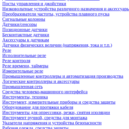
Посты управления и джойстики
Низковольтные устройства различного назначения и аксессуар
Преобразователи частоты, устройства плавного пуска
Сигнальные колонны
Датчики/сенсоры
Позиционные датчики
Бесконтактные датчики
Аксессуары к датчикам
Датчики физических величин (напряжения, тока и т.п.)
Реле
Исполнительные реле
Реле контроля
Реле времени, таймеры
Измерительные реле
Промышленные контроллеры и автоматизация производства
Логические контроллеры и аксессуары
Промышленная сеть
Средства человеко-машинного интерфейса
Инструменты, техника
Инструмент, измерительные приборы и средства защиты
Оборудование для протяжки кабеля
Инструменты для опрессовки, резки, снятия изоляции
Инструмент ручной, средства для монтажа
Указатели напряжения и устройства безопасности
Рабочая одежда, средства защиты