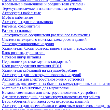
Кабельные наконечники и соединители (гильзы)
Термоусаживаемые и изоляционные материалы
Аксессуары кабельные
Муфты кабельные
Аксессуары для светильников
Разъемы, соединители
Разъемы силовые
Электрические соединители различного назначения
Система штекерного монтажа электросети зданий
Электроустановочные изделия
Удлинители, блоки розеток, разветвители, переходники
Блок розеток, удлинитель
Сетевой шнур питания
Переходник розетки мультистандартный
Блок распределения питания (PDU)
Удлинитель кабельный на катушке/барабане
Аксессуары для электроустановочных изделий
Аксессуары для электроустановочных устройств
Держатель для модульных бытовых коммутационных аппарато
Материалы монтажные для маркировки
Вставка светящаяся для электроустановочных устройств
Адаптер переходный для электроустановочных устройств
Ввод кабельный для электроустановочных изделий
Аксессуары для розетки/вилки с защитным контактом станда