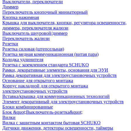
Выключатели, переключатели
Диммер
Переключатель кнопочный миниатюрный
Кнопка нажимная
Крышка для выключателя, кнопки, регулятора освещенности,
диммера, переключателя жалюзи
Выключатель шнуровой/диммер
Переключатель жалюзи
Розетки
Розетка силовая (штепсельная)
Розетка медная коммуникационная (витая пара)
Колодка удлинителя
Розетка с заземлением стандарта SCHUKO
Рамки, декоративные элементы, основания для ЭУИ
Рамка декоративная для электроустановочных устройств
Основание для открытого монтажа
Корпус накладной для открытого монтажа
электроустановочных устройств
Вставка/крышка для коммуникационных технологий
Элемент декоративный для электроустановочных устройств
Блоки комбинированные
Блок &quot;Выключатель-розетка&quot;
Вилки
Вилка с защитным контактом бытовая SCHUKO
Датчики движения, детекторы освещенности, таймеры