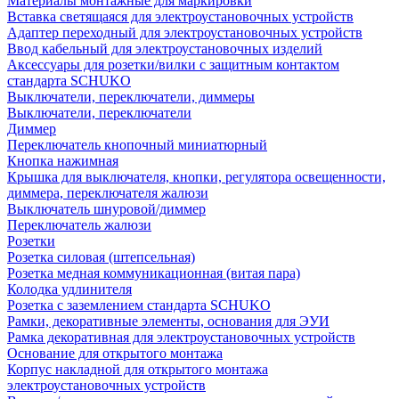
Материалы монтажные для маркировки
Вставка светящаяся для электроустановочных устройств
Адаптер переходный для электроустановочных устройств
Ввод кабельный для электроустановочных изделий
Аксессуары для розетки/вилки с защитным контактом
стандарта SCHUKO
Выключатели, переключатели, диммеры
Выключатели, переключатели
Диммер
Переключатель кнопочный миниатюрный
Кнопка нажимная
Крышка для выключателя, кнопки, регулятора освещенности,
диммера, переключателя жалюзи
Выключатель шнуровой/диммер
Переключатель жалюзи
Розетки
Розетка силовая (штепсельная)
Розетка медная коммуникационная (витая пара)
Колодка удлинителя
Розетка с заземлением стандарта SCHUKO
Рамки, декоративные элементы, основания для ЭУИ
Рамка декоративная для электроустановочных устройств
Основание для открытого монтажа
Корпус накладной для открытого монтажа
электроустановочных устройств