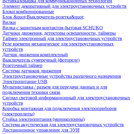
Вставка/крышка для коммуникационных технологий
Элемент декоративный для электроустановочных устройств
Блоки комбинированные
Блок &quot;Выключатель-розетка&quot;
Вилки
Вилка с защитным контактом бытовая SCHUKO
Датчики движения, детекторы освещенности, таймеры
Таймер электронный для электроустановочных устройств
Реле времени механическое для электроустановочных
устройств
Датчик движения комплектный
Выключатель сумеречный (фотореле)
Розеточный таймер
Система датчиков движения
Электроустановочные устройства различного назначения
Электропитание USB
Мультивставка / разъем для передачи данных и для
подключения техники связи
Сигнал световой информационный для электроустановочных
устройств
Коробка монтажная для подключения электроприборов
(электроплиты)
Стойка электропитания (миниколонны)
Система акустическая для электроустановочных устройств
Дистанционное управление для ЭУИ