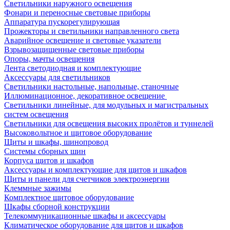
Светильники наружного освещения
Фонари и переносные световые приборы
Аппаратура пускорегулирующая
Прожекторы и светильники направленного света
Аварийное освещение и световые указатели
Взрывозащищенные световые приборы
Опоры, мачты освещения
Лента светодиодная и комплектующие
Аксессуары для светильников
Светильники настольные, напольные, станочные
Иллюминационное, декоративное освещение
Светильники линейные, для модульных и магистральных
систем освещения
Светильники для освещения высоких пролётов и туннелей
Высоковольтное и щитовое оборудование
Щиты и шкафы, шинопровод
Системы сборных шин
Корпуса щитов и шкафов
Аксессуары и комплектующие для щитов и шкафов
Щиты и панели для счетчиков электроэнергии
Клеммные зажимы
Комплектное щитовое оборудование
Шкафы сборной конструкции
Телекоммуникационные шкафы и аксессуары
Климатическое оборудование для щитов и шкафов