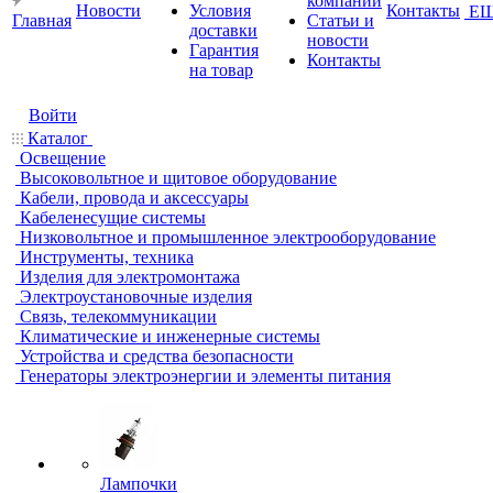
компании
Новости
Условия
Контакты
Е
Главная
Статьи и
доставки
новости
Гарантия
Контакты
на товар
Войти
Каталог
Освещение
Высоковольтное и щитовое оборудование
Кабели, провода и аксессуары
Кабеленесущие системы
Низковольтное и промышленное электрооборудование
Инструменты, техника
Изделия для электромонтажа
Электроустановочные изделия
Связь, телекоммуникации
Климатические и инженерные системы
Устройства и средства безопасности
Генераторы электроэнергии и элементы питания
Лампочки