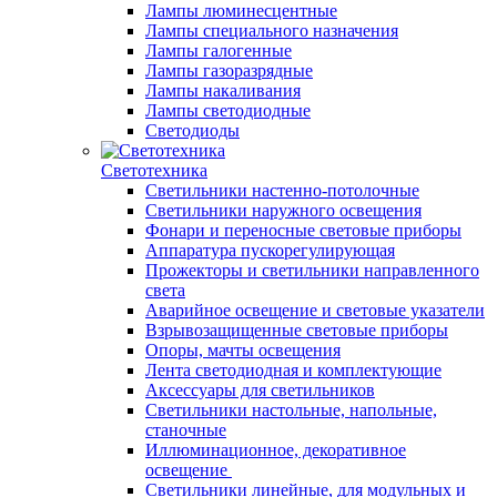
Лампы люминесцентные
Лампы специального назначения
Лампы галогенные
Лампы газоразрядные
Лампы накаливания
Лампы светодиодные
Светодиоды
Светотехника
Светильники настенно-потолочные
Светильники наружного освещения
Фонари и переносные световые приборы
Аппаратура пускорегулирующая
Прожекторы и светильники направленного
света
Аварийное освещение и световые указатели
Взрывозащищенные световые приборы
Опоры, мачты освещения
Лента светодиодная и комплектующие
Аксессуары для светильников
Светильники настольные, напольные,
станочные
Иллюминационное, декоративное
освещение
Светильники линейные, для модульных и