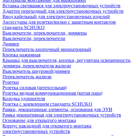
Материалы монтажные для маркировки
Вставка светящаяся для электроустановочных устройств
Адаптер переходный для электроустановочных устройств
Ввод кабельный для электроустановочных изделий
Аксессуары для розетки/вилки с защитным контактом
стандарта SCHUKO
Выключатели, переключатели, диммеры
Выключатели, переключатели
Диммер
Переключатель кнопочный миниатюрный
Кнопка нажимная
Крышка для выключателя, кнопки, регулятора освещенности,
диммера, переключателя жалюзи
Выключатель шнуровой/диммер
Переключатель жалюзи
Розетки
Розетка силовая (штепсельная)
Розетка медная коммуникационная (витая пара)
Колодка удлинителя
Розетка с заземлением стандарта SCHUKO
Рамки, декоративные элементы, основания для ЭУИ
Рамка декоративная для электроустановочных устройств
Основание для открытого монтажа
Корпус накладной для открытого монтажа
электроустановочных устройств