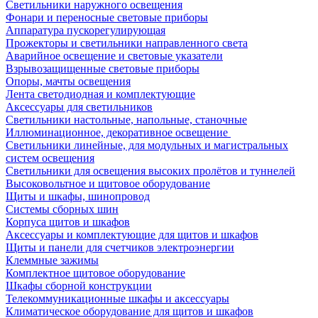
Светильники наружного освещения
Фонари и переносные световые приборы
Аппаратура пускорегулирующая
Прожекторы и светильники направленного света
Аварийное освещение и световые указатели
Взрывозащищенные световые приборы
Опоры, мачты освещения
Лента светодиодная и комплектующие
Аксессуары для светильников
Светильники настольные, напольные, станочные
Иллюминационное, декоративное освещение
Светильники линейные, для модульных и магистральных
систем освещения
Светильники для освещения высоких пролётов и туннелей
Высоковольтное и щитовое оборудование
Щиты и шкафы, шинопровод
Системы сборных шин
Корпуса щитов и шкафов
Аксессуары и комплектующие для щитов и шкафов
Щиты и панели для счетчиков электроэнергии
Клеммные зажимы
Комплектное щитовое оборудование
Шкафы сборной конструкции
Телекоммуникационные шкафы и аксессуары
Климатическое оборудование для щитов и шкафов