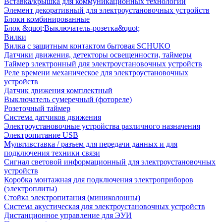
Вставка/крышка для коммуникационных технологий
Элемент декоративный для электроустановочных устройств
Блоки комбинированные
Блок &quot;Выключатель-розетка&quot;
Вилки
Вилка с защитным контактом бытовая SCHUKO
Датчики движения, детекторы освещенности, таймеры
Таймер электронный для электроустановочных устройств
Реле времени механическое для электроустановочных
устройств
Датчик движения комплектный
Выключатель сумеречный (фотореле)
Розеточный таймер
Система датчиков движения
Электроустановочные устройства различного назначения
Электропитание USB
Мультивставка / разъем для передачи данных и для
подключения техники связи
Сигнал световой информационный для электроустановочных
устройств
Коробка монтажная для подключения электроприборов
(электроплиты)
Стойка электропитания (миниколонны)
Система акустическая для электроустановочных устройств
Дистанционное управление для ЭУИ