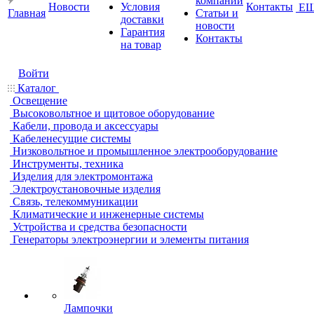
компании
Новости
Условия
Контакты
Е
Главная
Статьи и
доставки
новости
Гарантия
Контакты
на товар
Войти
Каталог
Освещение
Высоковольтное и щитовое оборудование
Кабели, провода и аксессуары
Кабеленесущие системы
Низковольтное и промышленное электрооборудование
Инструменты, техника
Изделия для электромонтажа
Электроустановочные изделия
Связь, телекоммуникации
Климатические и инженерные системы
Устройства и средства безопасности
Генераторы электроэнергии и элементы питания
Лампочки