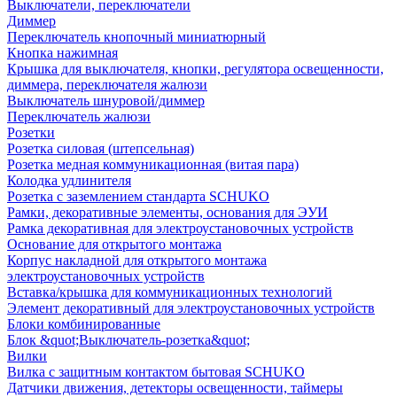
Выключатели, переключатели
Диммер
Переключатель кнопочный миниатюрный
Кнопка нажимная
Крышка для выключателя, кнопки, регулятора освещенности,
диммера, переключателя жалюзи
Выключатель шнуровой/диммер
Переключатель жалюзи
Розетки
Розетка силовая (штепсельная)
Розетка медная коммуникационная (витая пара)
Колодка удлинителя
Розетка с заземлением стандарта SCHUKO
Рамки, декоративные элементы, основания для ЭУИ
Рамка декоративная для электроустановочных устройств
Основание для открытого монтажа
Корпус накладной для открытого монтажа
электроустановочных устройств
Вставка/крышка для коммуникационных технологий
Элемент декоративный для электроустановочных устройств
Блоки комбинированные
Блок &quot;Выключатель-розетка&quot;
Вилки
Вилка с защитным контактом бытовая SCHUKO
Датчики движения, детекторы освещенности, таймеры