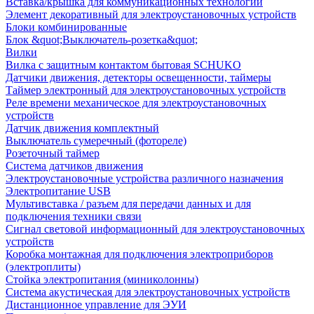
Вставка/крышка для коммуникационных технологий
Элемент декоративный для электроустановочных устройств
Блоки комбинированные
Блок &quot;Выключатель-розетка&quot;
Вилки
Вилка с защитным контактом бытовая SCHUKO
Датчики движения, детекторы освещенности, таймеры
Таймер электронный для электроустановочных устройств
Реле времени механическое для электроустановочных
устройств
Датчик движения комплектный
Выключатель сумеречный (фотореле)
Розеточный таймер
Система датчиков движения
Электроустановочные устройства различного назначения
Электропитание USB
Мультивставка / разъем для передачи данных и для
подключения техники связи
Сигнал световой информационный для электроустановочных
устройств
Коробка монтажная для подключения электроприборов
(электроплиты)
Стойка электропитания (миниколонны)
Система акустическая для электроустановочных устройств
Дистанционное управление для ЭУИ