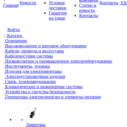
компании
Новости
Условия
Контакты
Е
Главная
Статьи и
доставки
новости
Гарантия
Контакты
на товар
Войти
Каталог
Освещение
Высоковольтное и щитовое оборудование
Кабели, провода и аксессуары
Кабеленесущие системы
Низковольтное и промышленное электрооборудование
Инструменты, техника
Изделия для электромонтажа
Электроустановочные изделия
Связь, телекоммуникации
Климатические и инженерные системы
Устройства и средства безопасности
Генераторы электроэнергии и элементы питания
Лампочки