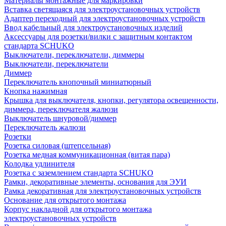
Материалы монтажные для маркировки
Вставка светящаяся для электроустановочных устройств
Адаптер переходный для электроустановочных устройств
Ввод кабельный для электроустановочных изделий
Аксессуары для розетки/вилки с защитным контактом
стандарта SCHUKO
Выключатели, переключатели, диммеры
Выключатели, переключатели
Диммер
Переключатель кнопочный миниатюрный
Кнопка нажимная
Крышка для выключателя, кнопки, регулятора освещенности,
диммера, переключателя жалюзи
Выключатель шнуровой/диммер
Переключатель жалюзи
Розетки
Розетка силовая (штепсельная)
Розетка медная коммуникационная (витая пара)
Колодка удлинителя
Розетка с заземлением стандарта SCHUKO
Рамки, декоративные элементы, основания для ЭУИ
Рамка декоративная для электроустановочных устройств
Основание для открытого монтажа
Корпус накладной для открытого монтажа
электроустановочных устройств