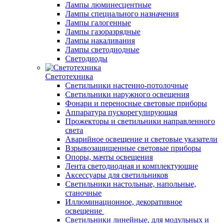
Лампы люминесцентные
Лампы специального назначения
Лампы галогенные
Лампы газоразрядные
Лампы накаливания
Лампы светодиодные
Светодиоды
Светотехника
Светильники настенно-потолочные
Светильники наружного освещения
Фонари и переносные световые приборы
Аппаратура пускорегулирующая
Прожекторы и светильники направленного
света
Аварийное освещение и световые указатели
Взрывозащищенные световые приборы
Опоры, мачты освещения
Лента светодиодная и комплектующие
Аксессуары для светильников
Светильники настольные, напольные,
станочные
Иллюминационное, декоративное
освещение
Светильники линейные, для модульных и