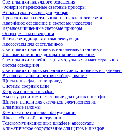
Светильники наружного освещения
Фонари и переносные световые приборы
Аппаратура пускорегулирующая
Прожекторы и светильники направленного света
Аварийное освещение и световые указатели
Взрывозащищенные световые приборы
Опоры, мачты освещения
Лента светодиодная и комплектующие
Аксессуары для светильников
Светильники настольные, напольные, станочные
Иллюминационное, декоративное освещение
Светильники линейные, для модульных и магистральных
систем освещения
Светильники для освещения высоких пролётов и туннелей
Высоковольтное и щитовое оборудование
Щиты и шкафы, шинопровод
Системы сборных шин
Корпуса щитов и шкафов
Аксессуары и комплектующие для щитов и шкафов
Щиты и панели для счетчиков электроэнергии
Клеммные зажимы
Комплектное щитовое оборудование
Шкафы сборной конструкции
Телекоммуникационные шкафы и аксессуары
Климатическое оборудование для щитов и шкафов