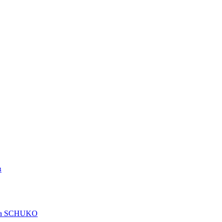
в
рта SCHUKO