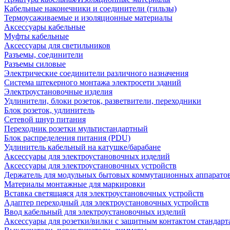
Кабельные наконечники и соединители (гильзы)
Термоусаживаемые и изоляционные материалы
Аксессуары кабельные
Муфты кабельные
Аксессуары для светильников
Разъемы, соединители
Разъемы силовые
Электрические соединители различного назначения
Система штекерного монтажа электросети зданий
Электроустановочные изделия
Удлинители, блоки розеток, разветвители, переходники
Блок розеток, удлинитель
Сетевой шнур питания
Переходник розетки мультистандартный
Блок распределения питания (PDU)
Удлинитель кабельный на катушке/барабане
Аксессуары для электроустановочных изделий
Аксессуары для электроустановочных устройств
Держатель для модульных бытовых коммутационных аппарато
Материалы монтажные для маркировки
Вставка светящаяся для электроустановочных устройств
Адаптер переходный для электроустановочных устройств
Ввод кабельный для электроустановочных изделий
Аксессуары для розетки/вилки с защитным контактом станда