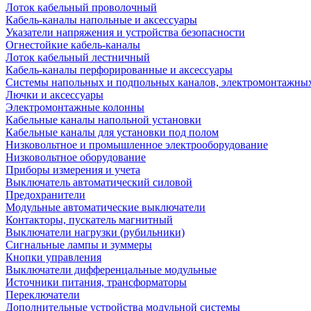
Лоток кабельный проволочный
Кабель-каналы напольные и аксессуары
Указатели напряжения и устройства безопасности
Огнестойкие кабель-каналы
Лоток кабельный лестничный
Кабель-каналы перфорированные и аксессуары
Системы напольных и подпольных каналов, электромонтажны
Лючки и аксессуары
Электромонтажные колонны
Кабельные каналы напольной установки
Кабельные каналы для установки под полом
Низковольтное и промышленное электрооборудование
Низковольтное оборудование
Приборы измерения и учета
Выключатель автоматический силовой
Предохранители
Модульные автоматические выключатели
Контакторы, пускатель магнитный
Выключатели нагрузки (рубильники)
Сигнальные лампы и зуммеры
Кнопки управления
Выключатели дифференцальные модульные
Источники питания, трансформаторы
Переключатели
Дополнительные устройства модульной системы