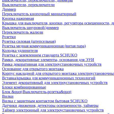
Выключатели, переключатели, диммеры
Выключатели, переключатели
Диммер
Переключатель кнопочный миниатюрный
Кнопка нажимная
Крышка для выключателя, кнопки, регулятора освещенности, 
Выключатель шнуровой/диммер
Переключатель жалюзи
Розетки
Розетка силовая (штепсельная)
Розетка медная коммуникационная (витая пара)
Колодка удлинителя
Розетка с заземлением стандарта SCHUKO
Рамки, декоративные элементы, основания для ЭУИ
Рамка декоративная для электроустановочных устройств
Основание для открытого монтажа
Корпус накладной для открытого монтажа электроустановочны
Вставка/крышка для коммуникационных технологий
Элемент декоративный для электроустановочных устройств
Блоки комбинированные
Блок &quot;Выключатель-розетка&quot;
Вилки
Вилка с защитным контактом бытовая SCHUKO
Датчики движения, детекторы освещенности, таймеры
Таймер электронный для электроустановочных устройств