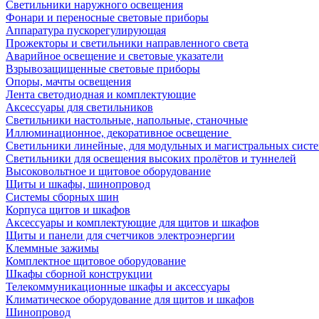
Светильники наружного освещения
Фонари и переносные световые приборы
Аппаратура пускорегулирующая
Прожекторы и светильники направленного света
Аварийное освещение и световые указатели
Взрывозащищенные световые приборы
Опоры, мачты освещения
Лента светодиодная и комплектующие
Аксессуары для светильников
Светильники настольные, напольные, станочные
Иллюминационное, декоративное освещение
Светильники линейные, для модульных и магистральных сист
Светильники для освещения высоких пролётов и туннелей
Высоковольтное и щитовое оборудование
Щиты и шкафы, шинопровод
Системы сборных шин
Корпуса щитов и шкафов
Аксессуары и комплектующие для щитов и шкафов
Щиты и панели для счетчиков электроэнергии
Клеммные зажимы
Комплектное щитовое оборудование
Шкафы сборной конструкции
Телекоммуникационные шкафы и аксессуары
Климатическое оборудование для щитов и шкафов
Шинопровод