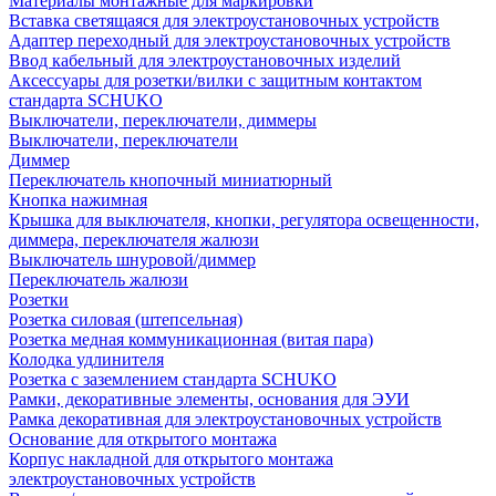
Материалы монтажные для маркировки
Вставка светящаяся для электроустановочных устройств
Адаптер переходный для электроустановочных устройств
Ввод кабельный для электроустановочных изделий
Аксессуары для розетки/вилки с защитным контактом
стандарта SCHUKO
Выключатели, переключатели, диммеры
Выключатели, переключатели
Диммер
Переключатель кнопочный миниатюрный
Кнопка нажимная
Крышка для выключателя, кнопки, регулятора освещенности,
диммера, переключателя жалюзи
Выключатель шнуровой/диммер
Переключатель жалюзи
Розетки
Розетка силовая (штепсельная)
Розетка медная коммуникационная (витая пара)
Колодка удлинителя
Розетка с заземлением стандарта SCHUKO
Рамки, декоративные элементы, основания для ЭУИ
Рамка декоративная для электроустановочных устройств
Основание для открытого монтажа
Корпус накладной для открытого монтажа
электроустановочных устройств