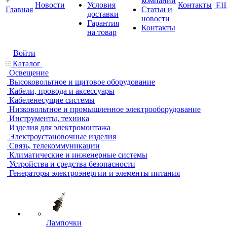
компании
Новости
Условия
Контакты
Е
Главная
Статьи и
доставки
новости
Гарантия
Контакты
на товар
Войти
Каталог
Освещение
Высоковольтное и щитовое оборудование
Кабели, провода и аксессуары
Кабеленесущие системы
Низковольтное и промышленное электрооборудование
Инструменты, техника
Изделия для электромонтажа
Электроустановочные изделия
Связь, телекоммуникации
Климатические и инженерные системы
Устройства и средства безопасности
Генераторы электроэнергии и элементы питания
Лампочки