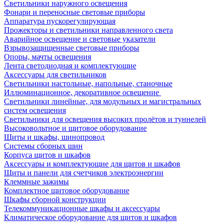
Светильники наружного освещения
Фонари и переносные световые приборы
Аппаратура пускорегулирующая
Прожекторы и светильники направленного света
Аварийное освещение и световые указатели
Взрывозащищенные световые приборы
Опоры, мачты освещения
Лента светодиодная и комплектующие
Аксессуары для светильников
Светильники настольные, напольные, станочные
Иллюминационное, декоративное освещение
Светильники линейные, для модульных и магистральных
систем освещения
Светильники для освещения высоких пролётов и туннелей
Высоковольтное и щитовое оборудование
Щиты и шкафы, шинопровод
Системы сборных шин
Корпуса щитов и шкафов
Аксессуары и комплектующие для щитов и шкафов
Щиты и панели для счетчиков электроэнергии
Клеммные зажимы
Комплектное щитовое оборудование
Шкафы сборной конструкции
Телекоммуникационные шкафы и аксессуары
Климатическое оборудование для щитов и шкафов