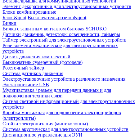
Вставка/крышка для коммуникационных технологий
Элемент декоративный для электроустановочных устройств
Блоки комбинированные
Блок &quot;Выключатель-розетка&quot;
Вилки
Вилка с защитным контактом бытовая SCHUKO
Датчики движения, детекторы освещенности, таймеры
Таймер электронный для электроустановочных устройств
Реле времени механическое для электроустановочных
устройств
Датчик движения комплектный
Выключатель сумеречный (фотореле)
Розеточный таймер
Система датчиков движения
Электроустановочные устройства различного назначения
Электропитание USB
Мультивставка / разъем для передачи данных и для
подключения техники связи
Сигнал световой информационный для электроустановочных
устройств
Коробка монтажная для подключения электроприборов
(электроплиты)
Стойка электропитания (миниколонны)
Система акустическая для электроустановочных устройств
Дистанционное управление для ЭУИ