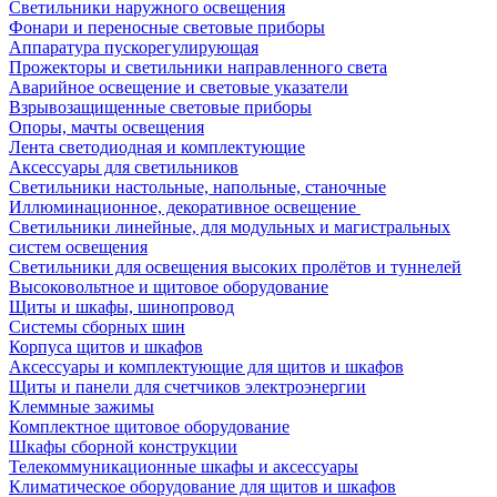
Светильники наружного освещения
Фонари и переносные световые приборы
Аппаратура пускорегулирующая
Прожекторы и светильники направленного света
Аварийное освещение и световые указатели
Взрывозащищенные световые приборы
Опоры, мачты освещения
Лента светодиодная и комплектующие
Аксессуары для светильников
Светильники настольные, напольные, станочные
Иллюминационное, декоративное освещение
Светильники линейные, для модульных и магистральных
систем освещения
Светильники для освещения высоких пролётов и туннелей
Высоковольтное и щитовое оборудование
Щиты и шкафы, шинопровод
Системы сборных шин
Корпуса щитов и шкафов
Аксессуары и комплектующие для щитов и шкафов
Щиты и панели для счетчиков электроэнергии
Клеммные зажимы
Комплектное щитовое оборудование
Шкафы сборной конструкции
Телекоммуникационные шкафы и аксессуары
Климатическое оборудование для щитов и шкафов