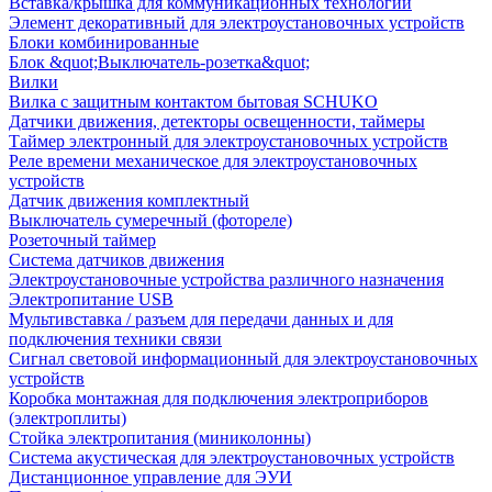
Вставка/крышка для коммуникационных технологий
Элемент декоративный для электроустановочных устройств
Блоки комбинированные
Блок &quot;Выключатель-розетка&quot;
Вилки
Вилка с защитным контактом бытовая SCHUKO
Датчики движения, детекторы освещенности, таймеры
Таймер электронный для электроустановочных устройств
Реле времени механическое для электроустановочных
устройств
Датчик движения комплектный
Выключатель сумеречный (фотореле)
Розеточный таймер
Система датчиков движения
Электроустановочные устройства различного назначения
Электропитание USB
Мультивставка / разъем для передачи данных и для
подключения техники связи
Сигнал световой информационный для электроустановочных
устройств
Коробка монтажная для подключения электроприборов
(электроплиты)
Стойка электропитания (миниколонны)
Система акустическая для электроустановочных устройств
Дистанционное управление для ЭУИ