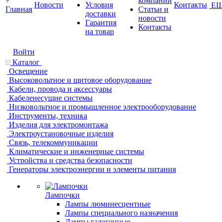
компании
Новости
Условия
Контакты
Е
Главная
Статьи и
доставки
новости
Гарантия
Контакты
на товар
Войти
Каталог
Освещение
Высоковольтное и щитовое оборудование
Кабели, провода и аксессуары
Кабеленесущие системы
Низковольтное и промышленное электрооборудование
Инструменты, техника
Изделия для электромонтажа
Электроустановочные изделия
Связь, телекоммуникации
Климатические и инженерные системы
Устройства и средства безопасности
Генераторы электроэнергии и элементы питания
Лампочки
Лампы люминесцентные
Лампы специального назначения
Лампы галогенные