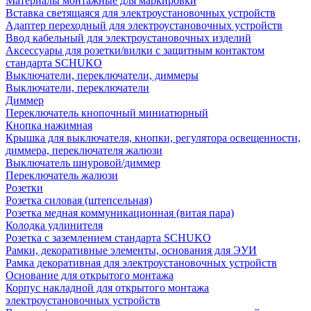
Материалы монтажные для маркировки
Вставка светящаяся для электроустановочных устройств
Адаптер переходный для электроустановочных устройств
Ввод кабельный для электроустановочных изделий
Аксессуары для розетки/вилки с защитным контактом
стандарта SCHUKO
Выключатели, переключатели, диммеры
Выключатели, переключатели
Диммер
Переключатель кнопочный миниатюрный
Кнопка нажимная
Крышка для выключателя, кнопки, регулятора освещенности,
диммера, переключателя жалюзи
Выключатель шнуровой/диммер
Переключатель жалюзи
Розетки
Розетка силовая (штепсельная)
Розетка медная коммуникационная (витая пара)
Колодка удлинителя
Розетка с заземлением стандарта SCHUKO
Рамки, декоративные элементы, основания для ЭУИ
Рамка декоративная для электроустановочных устройств
Основание для открытого монтажа
Корпус накладной для открытого монтажа
электроустановочных устройств