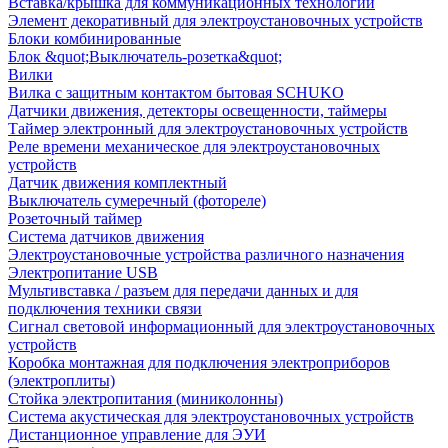
Вставка/крышка для коммуникационных технологий
Элемент декоративный для электроустановочных устройств
Блоки комбинированные
Блок &quot;Выключатель-розетка&quot;
Вилки
Вилка с защитным контактом бытовая SCHUKO
Датчики движения, детекторы освещенности, таймеры
Таймер электронный для электроустановочных устройств
Реле времени механическое для электроустановочных
устройств
Датчик движения комплектный
Выключатель сумеречный (фотореле)
Розеточный таймер
Система датчиков движения
Электроустановочные устройства различного назначения
Электропитание USB
Мультивставка / разъем для передачи данных и для
подключения техники связи
Сигнал световой информационный для электроустановочных
устройств
Коробка монтажная для подключения электроприборов
(электроплиты)
Стойка электропитания (миниколонны)
Система акустическая для электроустановочных устройств
Дистанционное управление для ЭУИ