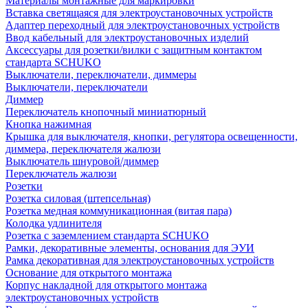
Материалы монтажные для маркировки
Вставка светящаяся для электроустановочных устройств
Адаптер переходный для электроустановочных устройств
Ввод кабельный для электроустановочных изделий
Аксессуары для розетки/вилки с защитным контактом
стандарта SCHUKO
Выключатели, переключатели, диммеры
Выключатели, переключатели
Диммер
Переключатель кнопочный миниатюрный
Кнопка нажимная
Крышка для выключателя, кнопки, регулятора освещенности,
диммера, переключателя жалюзи
Выключатель шнуровой/диммер
Переключатель жалюзи
Розетки
Розетка силовая (штепсельная)
Розетка медная коммуникационная (витая пара)
Колодка удлинителя
Розетка с заземлением стандарта SCHUKO
Рамки, декоративные элементы, основания для ЭУИ
Рамка декоративная для электроустановочных устройств
Основание для открытого монтажа
Корпус накладной для открытого монтажа
электроустановочных устройств