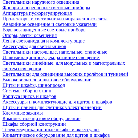
Светильники наружного освещения
Фонари и переносные световые приборы
Аппаратура пускорегулирующая
Прожекторы и светильники направленного света
Аварийное освещение и световые указатели
Взрывозащищенные световые приборы
Опоры, мачты освещения
Лента светодиодная и комплектующие
Аксессуары для светильников
Светильники настольные, напольные, станочные
Иллюминационное, декоративное освещение
Светильники линейные, для модульных и магистральных
систем освещения
Светильники для освещения высоких пролётов и туннелей
Высоковольтное и щитовое оборудование
Щиты и шкафы, шинопровод
Системы сборных шин
Корпуса щитов и шкафов
Аксессуары и комплектующие для щитов и шкафов
Щиты и панели для счетчиков электроэнергии
Клеммные зажимы
Комплектное щитовое оборудование
Шкафы сборной конструкции
Телекоммуникационные шкафы и аксессуары
Климатическое оборудование для щитов и шкафов