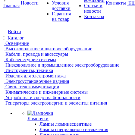
компании
Новости
Условия
Контакты
Е
Главная
Статьи и
доставки
новости
Гарантия
Контакты
на товар
Войти
Каталог
Освещение
Высоковольтное и щитовое оборудование
Кабели, провода и аксессуары
Кабеленесущие системы
Низковольтное и промышленное электрооборудование
Инструменты, техника
Изделия для электромонтажа
Электроустановочные изделия
Связь, телекоммуникации
Климатические и инженерные системы
Устройства и средства безопасности
Генераторы электроэнергии и элементы питания
Лампочки
Лампы люминесцентные
Лампы специального назначения
Лампы галогенные