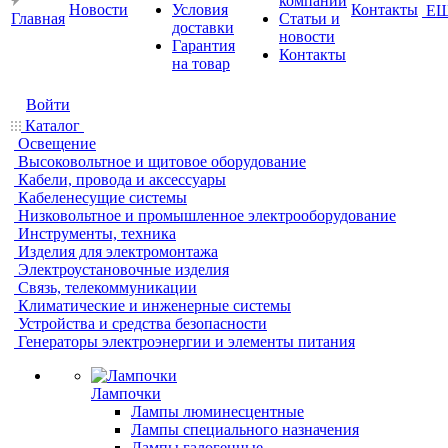
компании
Новости
Условия
Контакты
Е
Главная
Статьи и
доставки
новости
Гарантия
Контакты
на товар
Войти
Каталог
Освещение
Высоковольтное и щитовое оборудование
Кабели, провода и аксессуары
Кабеленесущие системы
Низковольтное и промышленное электрооборудование
Инструменты, техника
Изделия для электромонтажа
Электроустановочные изделия
Связь, телекоммуникации
Климатические и инженерные системы
Устройства и средства безопасности
Генераторы электроэнергии и элементы питания
Лампочки
Лампы люминесцентные
Лампы специального назначения
Лампы галогенные