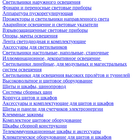
Светильники наружного освещения
Фонари и переносные световые приборы
Аппаратура пускорегулирующая
Прожекторы и светильники направленного света
Аварийное освещение и световые указатели
Взрывозащищенные световые приборы
Опоры, мачты освещения
Лента светодиодная и комплектующие
Аксессуары для светильников
Светильники настольные, напольные, станочные
Иллюминационное, декоративное освещение
Светильники линейные, для модульных и магистральных
систем освещения
Светильники для освещения высоких пролётов и туннелей
Высоковольтное и щитовое оборудование
Щиты и шкафы, шинопровод
Системы сборных шин
Корпуса щитов и шкафов
Аксессуары и комплектующие для щитов и шкафов
Щиты и панели для счетчиков электроэнергии
Клеммные зажимы
Комплектное щитовое оборудование
Шкафы сборной конструкции
Телекоммуникационные шкафы и аксессуары
Климатическое оборудование для щитов и шкафов