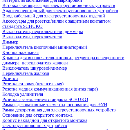
Материалы монтажные для маркировки
Вставка светящаяся для электроустановочных устройств
Адаптер переходный для электроустановочных устройств
Ввод кабельный для электроустановочных изделий
Аксессуары для розетки/вилки с защитным контактом
стандарта SCHUKO
Выключатели, переключатели, диммеры
Выключатели, переключатели
Диммер
Переключатель кнопочный миниатюрный
Кнопка нажимная
Крышка для выключателя, кнопки, регулятора освещенности,
диммера, переключателя жалюзи
Выключатель шнуровой/диммер
Переключатель жалюзи
Розетки
Розетка силовая (штепсельная)
Розетка медная коммуникационная (витая пара)
Колодка удлинителя
Розетка с заземлением стандарта SCHUKO
Рамки, декоративные элементы, основания для ЭУИ
Рамка декоративная для электроустановочных устройств
Основание для открытого монтажа
Корпус накладной для открытого монтажа
электроустановочных устройств