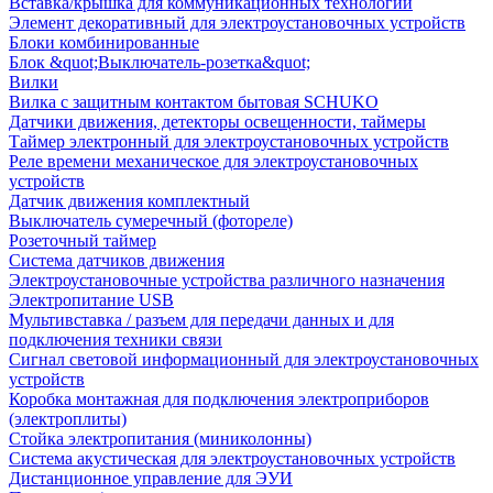
Вставка/крышка для коммуникационных технологий
Элемент декоративный для электроустановочных устройств
Блоки комбинированные
Блок &quot;Выключатель-розетка&quot;
Вилки
Вилка с защитным контактом бытовая SCHUKO
Датчики движения, детекторы освещенности, таймеры
Таймер электронный для электроустановочных устройств
Реле времени механическое для электроустановочных
устройств
Датчик движения комплектный
Выключатель сумеречный (фотореле)
Розеточный таймер
Система датчиков движения
Электроустановочные устройства различного назначения
Электропитание USB
Мультивставка / разъем для передачи данных и для
подключения техники связи
Сигнал световой информационный для электроустановочных
устройств
Коробка монтажная для подключения электроприборов
(электроплиты)
Стойка электропитания (миниколонны)
Система акустическая для электроустановочных устройств
Дистанционное управление для ЭУИ