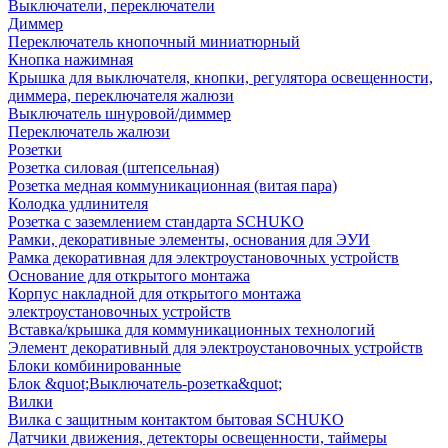
Выключатели, переключатели
Диммер
Переключатель кнопочный миниатюрный
Кнопка нажимная
Крышка для выключателя, кнопки, регулятора освещенности,
диммера, переключателя жалюзи
Выключатель шнуровой/диммер
Переключатель жалюзи
Розетки
Розетка силовая (штепсельная)
Розетка медная коммуникационная (витая пара)
Колодка удлинителя
Розетка с заземлением стандарта SCHUKO
Рамки, декоративные элементы, основания для ЭУИ
Рамка декоративная для электроустановочных устройств
Основание для открытого монтажа
Корпус накладной для открытого монтажа
электроустановочных устройств
Вставка/крышка для коммуникационных технологий
Элемент декоративный для электроустановочных устройств
Блоки комбинированные
Блок &quot;Выключатель-розетка&quot;
Вилки
Вилка с защитным контактом бытовая SCHUKO
Датчики движения, детекторы освещенности, таймеры