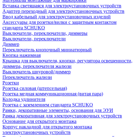
Материалы монтажные для маркировки
Вставка светящаяся для электроустановочных устройств
Адаптер переходный для электроустановочных устройств
Ввод кабельный для электроустановочных изделий
Аксессуары для розетки/вилки с защитным контактом
стандарта SCHUKO
Выключатели, переключатели, диммеры
Выключатели, переключатели
Диммер
Переключатель кнопочный миниатюрный
Кнопка нажимная
Крышка для выключателя, кнопки, регулятора освещенности,
диммера, переключателя жалюзи
Выключатель шнуровой/диммер
Переключатель жалюзи
Розетки
Розетка силовая (штепсельная)
Розетка медная коммуникационная (витая пара)
Колодка удлинителя
Розетка с заземлением стандарта SCHUKO
Рамки, декоративные элементы, основания для ЭУИ
Рамка декоративная для электроустановочных устройств
Основание для открытого монтажа
Корпус накладной для открытого монтажа
электроустановочных устройств