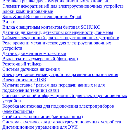
Вставка/крышка для коммуникационных технологий
Элемент декоративный для электроустановочных устройств
Блоки комбинированные
Блок &quot;Выключатель-розетка&quot;
Вилки
Вилка с защитным контактом бытовая SCHUKO
Датчики движения, детекторы освещенности, таймеры
Таймер электронный для электроустановочных устройств
Реле времени механическое для электроустановочных
устройств
Датчик движения комплектный
Выключатель сумеречный (фотореле)
Розеточный таймер
Система датчиков движения
Электроустановочные устройства различного назначения
Электропитание USB
Мультивставка / разъем для передачи данных и для
подключения техники связи
Сигнал световой информационный для электроустановочных
устройств
Коробка монтажная для подключения электроприборов
(электроплиты)
Стойка электропитания (миниколонны)
Система акустическая для электроустановочных устройств
Дистанционное управление для ЭУИ