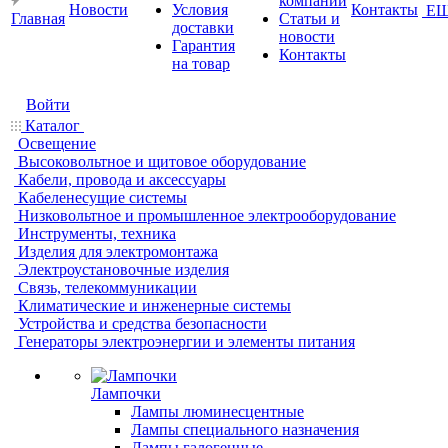
компании
Новости
Условия
Контакты
Е
Главная
Статьи и
доставки
новости
Гарантия
Контакты
на товар
Войти
Каталог
Освещение
Высоковольтное и щитовое оборудование
Кабели, провода и аксессуары
Кабеленесущие системы
Низковольтное и промышленное электрооборудование
Инструменты, техника
Изделия для электромонтажа
Электроустановочные изделия
Связь, телекоммуникации
Климатические и инженерные системы
Устройства и средства безопасности
Генераторы электроэнергии и элементы питания
Лампочки
Лампы люминесцентные
Лампы специального назначения
Лампы галогенные