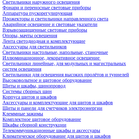
Светильники наружного освещения
Фонари и переносные световые приборы
Аппаратура пускорегулирующая
Прожекторы и светильники направленного света
Аварийное освещение и световые указатели
Взрывозащищенные световые приборы
Опоры, мачты освещения
Лента светодиодная и комплектующие
Аксессуары для светильников
Светильники настольные, напольные, станочные
Иллюминационное, декоративное освещение
Светильники линейные, для модульных и магистральных
систем освещения
Светильники для освещения высоких пролётов и туннелей
Высоковольтное и щитовое оборудование
Щиты и шкафы, шинопровод
Системы сборных шин
Корпуса щитов и шкафов
Аксессуары и комплектующие для щитов и шкафов
Щиты и панели для счетчиков электроэнергии
Клеммные зажимы
Комплектное щитовое оборудование
Шкафы сборной конструкции
Телекоммуникационные шкафы и аксессуары
Климатическое оборудование для щитов и шкафов