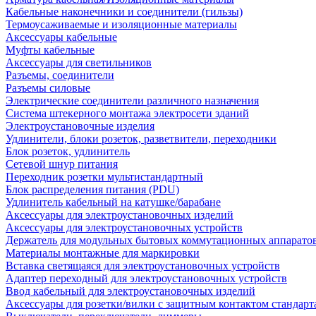
Кабельные наконечники и соединители (гильзы)
Термоусаживаемые и изоляционные материалы
Аксессуары кабельные
Муфты кабельные
Аксессуары для светильников
Разъемы, соединители
Разъемы силовые
Электрические соединители различного назначения
Система штекерного монтажа электросети зданий
Электроустановочные изделия
Удлинители, блоки розеток, разветвители, переходники
Блок розеток, удлинитель
Сетевой шнур питания
Переходник розетки мультистандартный
Блок распределения питания (PDU)
Удлинитель кабельный на катушке/барабане
Аксессуары для электроустановочных изделий
Аксессуары для электроустановочных устройств
Держатель для модульных бытовых коммутационных аппарато
Материалы монтажные для маркировки
Вставка светящаяся для электроустановочных устройств
Адаптер переходный для электроустановочных устройств
Ввод кабельный для электроустановочных изделий
Аксессуары для розетки/вилки с защитным контактом станда