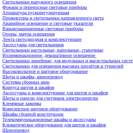
Светильники наружного освещения
Фонари и переносные световые приборы
Аппаратура пускорегулирующая
Прожекторы и светильники направленного света
Аварийное освещение и световые указатели
Взрывозащищенные световые приборы
Опоры, мачты освещения
Лента светодиодная и комплектующие
Аксессуары для светильников
Светильники настольные, напольные, станочные
Иллюминационное, декоративное освещение
Светильники линейные, для модульных и магистральных сист
Светильники для освещения высоких пролётов и туннелей
Высоковольтное и щитовое оборудование
Щиты и шкафы, шинопровод
Системы сборных шин
Корпуса щитов и шкафов
Аксессуары и комплектующие для щитов и шкафов
Щиты и панели для счетчиков электроэнергии
Клеммные зажимы
Комплектное щитовое оборудование
Шкафы сборной конструкции
Телекоммуникационные шкафы и аксессуары
Климатическое оборудование для щитов и шкафов
Шинопровод