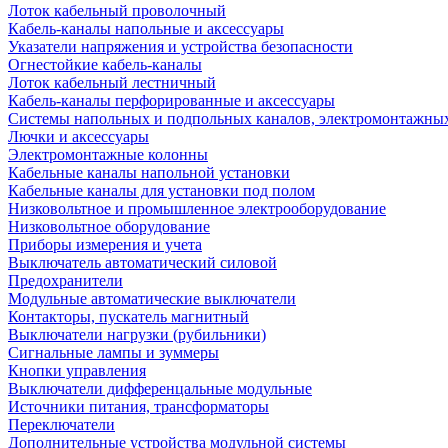
Лоток кабельный проволочный
Кабель-каналы напольные и аксессуары
Указатели напряжения и устройства безопасности
Огнестойкие кабель-каналы
Лоток кабельный лестничный
Кабель-каналы перфорированные и аксессуары
Системы напольных и подпольных каналов, электромонтажны
Лючки и аксессуары
Электромонтажные колонны
Кабельные каналы напольной установки
Кабельные каналы для установки под полом
Низковольтное и промышленное электрооборудование
Низковольтное оборудование
Приборы измерения и учета
Выключатель автоматический силовой
Предохранители
Модульные автоматические выключатели
Контакторы, пускатель магнитный
Выключатели нагрузки (рубильники)
Сигнальные лампы и зуммеры
Кнопки управления
Выключатели дифференцальные модульные
Источники питания, трансформаторы
Переключатели
Дополнительные устройства модульной системы