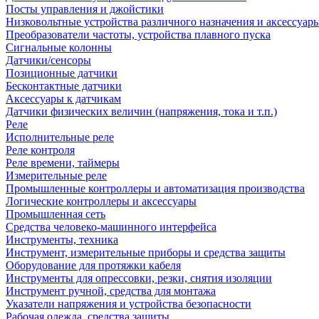
Посты управления и джойстики
Низковольтные устройства различного назначения и аксессуар
Преобразователи частоты, устройства плавного пуска
Сигнальные колонны
Датчики/сенсоры
Позиционные датчики
Бесконтактные датчики
Аксессуары к датчикам
Датчики физических величин (напряжения, тока и т.п.)
Реле
Исполнительные реле
Реле контроля
Реле времени, таймеры
Измерительные реле
Промышленные контроллеры и автоматизация производства
Логические контроллеры и аксессуары
Промышленная сеть
Средства человеко-машинного интерфейса
Инструменты, техника
Инструмент, измерительные приборы и средства защиты
Оборудование для протяжки кабеля
Инструменты для опрессовки, резки, снятия изоляции
Инструмент ручной, средства для монтажа
Указатели напряжения и устройства безопасности
Рабочая одежда, средства защиты