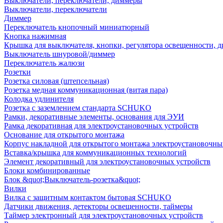
Выключатели, переключатели, диммеры
Выключатели, переключатели
Диммер
Переключатель кнопочный миниатюрный
Кнопка нажимная
Крышка для выключателя, кнопки, регулятора освещенности, 
Выключатель шнуровой/диммер
Переключатель жалюзи
Розетки
Розетка силовая (штепсельная)
Розетка медная коммуникационная (витая пара)
Колодка удлинителя
Розетка с заземлением стандарта SCHUKO
Рамки, декоративные элементы, основания для ЭУИ
Рамка декоративная для электроустановочных устройств
Основание для открытого монтажа
Корпус накладной для открытого монтажа электроустановочны
Вставка/крышка для коммуникационных технологий
Элемент декоративный для электроустановочных устройств
Блоки комбинированные
Блок &quot;Выключатель-розетка&quot;
Вилки
Вилка с защитным контактом бытовая SCHUKO
Датчики движения, детекторы освещенности, таймеры
Таймер электронный для электроустановочных устройств