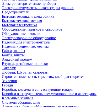
Электроизмерительные приборы
Электроинструменты и аксессуары для них
Предохранители
Бытовая техника и электроника
Бытовая техника мелкая
Бытовая электроника
Оборудование паяльное и сварочное
Оборудование паяльное
Электросварочное оборудование
Изделия для электромонтажа
Изделия крепежные, метизы
Гайки, шайбы
Болты, винты
Анкерный крепеж
Втулки, резьбовые шпильки
Такелаж
Дюбели, Шурупы, саморезы
Строительные смеси, герметик, клей, растворитель
Заклепки
Гвозди
Коробки, клеммы и сопутствующие товары
Коробки распределительные/ установочные и аксессуары
Клеммные зажимы
Системы сборных шин
Арматура кабельная/Изоляционные материалы