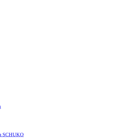
в
рта SCHUKO