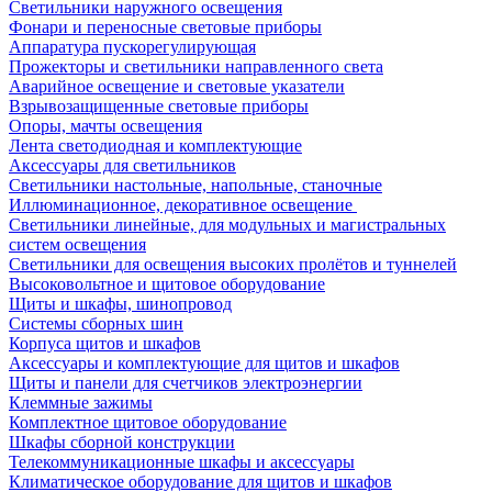
Светильники наружного освещения
Фонари и переносные световые приборы
Аппаратура пускорегулирующая
Прожекторы и светильники направленного света
Аварийное освещение и световые указатели
Взрывозащищенные световые приборы
Опоры, мачты освещения
Лента светодиодная и комплектующие
Аксессуары для светильников
Светильники настольные, напольные, станочные
Иллюминационное, декоративное освещение
Светильники линейные, для модульных и магистральных
систем освещения
Светильники для освещения высоких пролётов и туннелей
Высоковольтное и щитовое оборудование
Щиты и шкафы, шинопровод
Системы сборных шин
Корпуса щитов и шкафов
Аксессуары и комплектующие для щитов и шкафов
Щиты и панели для счетчиков электроэнергии
Клеммные зажимы
Комплектное щитовое оборудование
Шкафы сборной конструкции
Телекоммуникационные шкафы и аксессуары
Климатическое оборудование для щитов и шкафов