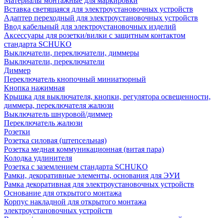
Материалы монтажные для маркировки
Вставка светящаяся для электроустановочных устройств
Адаптер переходный для электроустановочных устройств
Ввод кабельный для электроустановочных изделий
Аксессуары для розетки/вилки с защитным контактом
стандарта SCHUKO
Выключатели, переключатели, диммеры
Выключатели, переключатели
Диммер
Переключатель кнопочный миниатюрный
Кнопка нажимная
Крышка для выключателя, кнопки, регулятора освещенности,
диммера, переключателя жалюзи
Выключатель шнуровой/диммер
Переключатель жалюзи
Розетки
Розетка силовая (штепсельная)
Розетка медная коммуникационная (витая пара)
Колодка удлинителя
Розетка с заземлением стандарта SCHUKO
Рамки, декоративные элементы, основания для ЭУИ
Рамка декоративная для электроустановочных устройств
Основание для открытого монтажа
Корпус накладной для открытого монтажа
электроустановочных устройств