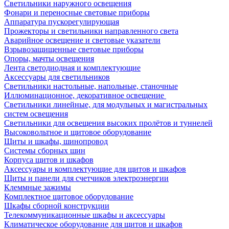
Светильники наружного освещения
Фонари и переносные световые приборы
Аппаратура пускорегулирующая
Прожекторы и светильники направленного света
Аварийное освещение и световые указатели
Взрывозащищенные световые приборы
Опоры, мачты освещения
Лента светодиодная и комплектующие
Аксессуары для светильников
Светильники настольные, напольные, станочные
Иллюминационное, декоративное освещение
Светильники линейные, для модульных и магистральных
систем освещения
Светильники для освещения высоких пролётов и туннелей
Высоковольтное и щитовое оборудование
Щиты и шкафы, шинопровод
Системы сборных шин
Корпуса щитов и шкафов
Аксессуары и комплектующие для щитов и шкафов
Щиты и панели для счетчиков электроэнергии
Клеммные зажимы
Комплектное щитовое оборудование
Шкафы сборной конструкции
Телекоммуникационные шкафы и аксессуары
Климатическое оборудование для щитов и шкафов