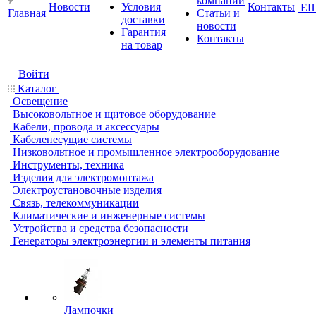
компании
Новости
Условия
Контакты
Е
Главная
Статьи и
доставки
новости
Гарантия
Контакты
на товар
Войти
Каталог
Освещение
Высоковольтное и щитовое оборудование
Кабели, провода и аксессуары
Кабеленесущие системы
Низковольтное и промышленное электрооборудование
Инструменты, техника
Изделия для электромонтажа
Электроустановочные изделия
Связь, телекоммуникации
Климатические и инженерные системы
Устройства и средства безопасности
Генераторы электроэнергии и элементы питания
Лампочки