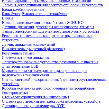
Вставка/крышка для коммуникационных технологий
Элемент декоративный для электроустановочных устройств
Блоки комбинированные
Блок &quot;Выключатель-розетка&quot;
Вилки
Вилка с защитным контактом бытовая SCHUKO
Датчики движения, детекторы освещенности, таймеры
Таймер электронный для электроустановочных устройств
Реле времени механическое для электроустановочных
устройств
Датчик движения комплектный
Выключатель сумеречный (фотореле)
Розеточный таймер
Система датчиков движения
Электроустановочные устройства различного назначения
Электропитание USB
Мультивставка / разъем для передачи данных и для
подключения техники связи
Сигнал световой информационный для электроустановочных
устройств
Коробка монтажная для подключения электроприборов
(электроплиты)
Стойка электропитания (миниколонны)
Система акустическая для электроустановочных устройств
Дистанционное управление для ЭУИ