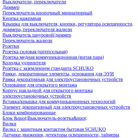
Выключатели, переключатели
Диммер
Переключатель кнопочный миниатюрный
Кнопка нажимная
Крышка для выключателя, кнопки, регулятора освещенности,
диммера, переключателя жалюзи
Выключатель шнуровой/диммер
Переключатель жалюзи
Розетки
Розетка силовая (штепсельная)
Розетка медная коммуникационная (витая пара)
Колодка удлинителя
Розетка с заземлением стандарта SCHUKO
Рамки, декоративные элементы, основания для ЭУИ
Рамка декоративная для электроустановочных устройств
Основание для открытого монтажа
Корпус накладной для открытого монтажа
электроустановочных устройств
Вставка/крышка для коммуникационных технологий
Элемент декоративный для электроустановочных устройств
Блоки комбинированные
Блок &quot;Выключатель-розетка&quot;
Вилки
Вилка с защитным контактом бытовая SCHUKO
Датчики движения, детекторы освещенности, таймеры