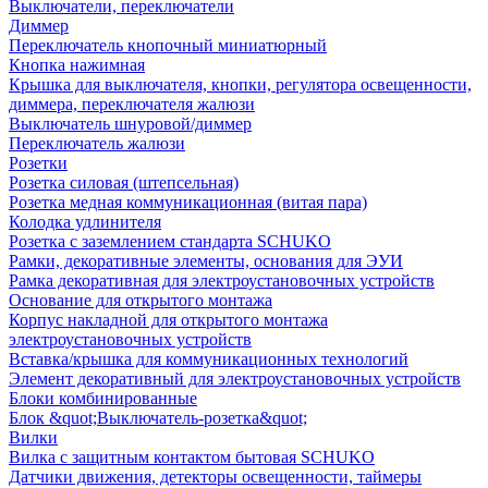
Выключатели, переключатели
Диммер
Переключатель кнопочный миниатюрный
Кнопка нажимная
Крышка для выключателя, кнопки, регулятора освещенности,
диммера, переключателя жалюзи
Выключатель шнуровой/диммер
Переключатель жалюзи
Розетки
Розетка силовая (штепсельная)
Розетка медная коммуникационная (витая пара)
Колодка удлинителя
Розетка с заземлением стандарта SCHUKO
Рамки, декоративные элементы, основания для ЭУИ
Рамка декоративная для электроустановочных устройств
Основание для открытого монтажа
Корпус накладной для открытого монтажа
электроустановочных устройств
Вставка/крышка для коммуникационных технологий
Элемент декоративный для электроустановочных устройств
Блоки комбинированные
Блок &quot;Выключатель-розетка&quot;
Вилки
Вилка с защитным контактом бытовая SCHUKO
Датчики движения, детекторы освещенности, таймеры