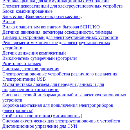
Вставка/крышка для коммуникационных технологий
Элемент декоративный для электроустановочных устройств
Блоки комбинированные
Блок &quot;Выключатель-розетка&quot;
Вилки
Вилка с защитным контактом бытовая SCHUKO
Датчики движения, детекторы освещенности, таймеры
Таймер электронный для электроустановочных устройств
Реле времени механическое для электроустановочных
устройств
Датчик движения комплектный
Выключатель сумеречный (фотореле)
Розеточный таймер
Система датчиков движения
Электроустановочные устройства различного назначения
Электропитание USB
Мультивставка / разъем для передачи данных и для
подключения техники связи
Сигнал световой информационный для электроустановочных
устройств
Коробка монтажная для подключения электроприборов
(электроплиты)
Стойка электропитания (миниколонны)
Система акустическая для электроустановочных устройств
Дистанционное управление для ЭУИ