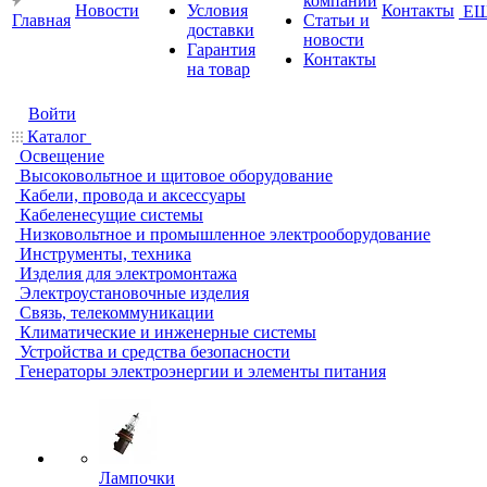
компании
Новости
Условия
Контакты
Е
Главная
Статьи и
доставки
новости
Гарантия
Контакты
на товар
Войти
Каталог
Освещение
Высоковольтное и щитовое оборудование
Кабели, провода и аксессуары
Кабеленесущие системы
Низковольтное и промышленное электрооборудование
Инструменты, техника
Изделия для электромонтажа
Электроустановочные изделия
Связь, телекоммуникации
Климатические и инженерные системы
Устройства и средства безопасности
Генераторы электроэнергии и элементы питания
Лампочки