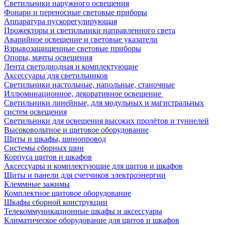
Светильники наружного освещения
Фонари и переносные световые приборы
Аппаратура пускорегулирующая
Прожекторы и светильники направленного света
Аварийное освещение и световые указатели
Взрывозащищенные световые приборы
Опоры, мачты освещения
Лента светодиодная и комплектующие
Аксессуары для светильников
Светильники настольные, напольные, станочные
Иллюминационное, декоративное освещение
Светильники линейные, для модульных и магистральных
систем освещения
Светильники для освещения высоких пролётов и туннелей
Высоковольтное и щитовое оборудование
Щиты и шкафы, шинопровод
Системы сборных шин
Корпуса щитов и шкафов
Аксессуары и комплектующие для щитов и шкафов
Щиты и панели для счетчиков электроэнергии
Клеммные зажимы
Комплектное щитовое оборудование
Шкафы сборной конструкции
Телекоммуникационные шкафы и аксессуары
Климатическое оборудование для щитов и шкафов