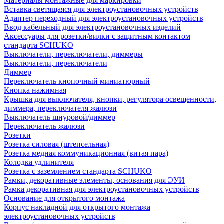
Материалы монтажные для маркировки
Вставка светящаяся для электроустановочных устройств
Адаптер переходный для электроустановочных устройств
Ввод кабельный для электроустановочных изделий
Аксессуары для розетки/вилки с защитным контактом
стандарта SCHUKO
Выключатели, переключатели, диммеры
Выключатели, переключатели
Диммер
Переключатель кнопочный миниатюрный
Кнопка нажимная
Крышка для выключателя, кнопки, регулятора освещенности,
диммера, переключателя жалюзи
Выключатель шнуровой/диммер
Переключатель жалюзи
Розетки
Розетка силовая (штепсельная)
Розетка медная коммуникационная (витая пара)
Колодка удлинителя
Розетка с заземлением стандарта SCHUKO
Рамки, декоративные элементы, основания для ЭУИ
Рамка декоративная для электроустановочных устройств
Основание для открытого монтажа
Корпус накладной для открытого монтажа
электроустановочных устройств