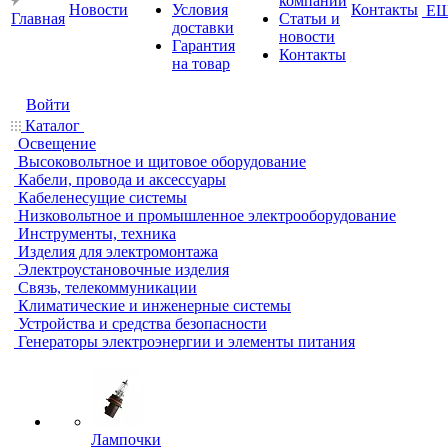
компании
Новости
Условия
Контакты
Е
Главная
Статьи и
доставки
новости
Гарантия
Контакты
на товар
Войти
Каталог
Освещение
Высоковольтное и щитовое оборудование
Кабели, провода и аксессуары
Кабеленесущие системы
Низковольтное и промышленное электрооборудование
Инструменты, техника
Изделия для электромонтажа
Электроустановочные изделия
Связь, телекоммуникации
Климатические и инженерные системы
Устройства и средства безопасности
Генераторы электроэнергии и элементы питания
Лампочки