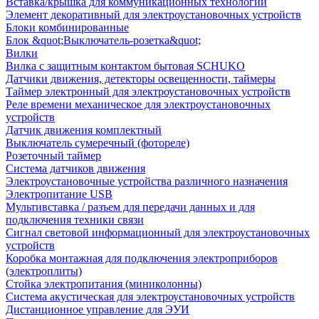
Вставка/крышка для коммуникационных технологий
Элемент декоративный для электроустановочных устройств
Блоки комбинированные
Блок &quot;Выключатель-розетка&quot;
Вилки
Вилка с защитным контактом бытовая SCHUKO
Датчики движения, детекторы освещенности, таймеры
Таймер электронный для электроустановочных устройств
Реле времени механическое для электроустановочных
устройств
Датчик движения комплектный
Выключатель сумеречный (фотореле)
Розеточный таймер
Система датчиков движения
Электроустановочные устройства различного назначения
Электропитание USB
Мультивставка / разъем для передачи данных и для
подключения техники связи
Сигнал световой информационный для электроустановочных
устройств
Коробка монтажная для подключения электроприборов
(электроплиты)
Стойка электропитания (миниколонны)
Система акустическая для электроустановочных устройств
Дистанционное управление для ЭУИ