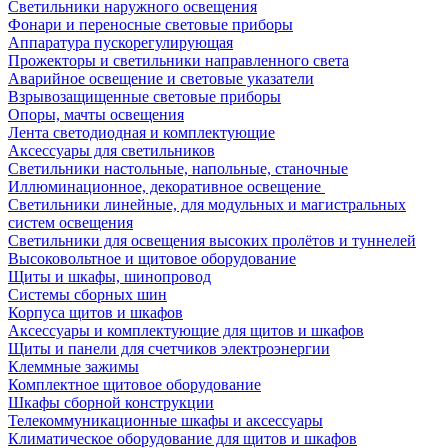
Светильники наружного освещения
Фонари и переносные световые приборы
Аппаратура пускорегулирующая
Прожекторы и светильники направленного света
Аварийное освещение и световые указатели
Взрывозащищенные световые приборы
Опоры, мачты освещения
Лента светодиодная и комплектующие
Аксессуары для светильников
Светильники настольные, напольные, станочные
Иллюминационное, декоративное освещение
Светильники линейные, для модульных и магистральных
систем освещения
Светильники для освещения высоких пролётов и туннелей
Высоковольтное и щитовое оборудование
Щиты и шкафы, шинопровод
Системы сборных шин
Корпуса щитов и шкафов
Аксессуары и комплектующие для щитов и шкафов
Щиты и панели для счетчиков электроэнергии
Клеммные зажимы
Комплектное щитовое оборудование
Шкафы сборной конструкции
Телекоммуникационные шкафы и аксессуары
Климатическое оборудование для щитов и шкафов