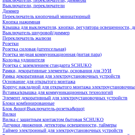
Выключатели, переключатели, диммеры
Выключатели, переключатели
Диммер
Переключатель кнопочный миниатюрный
Кнопка нажимная
Крышка для выключателя, кнопки, регулятора освещенности, 
Выключатель шнуровой/диммер
Переключатель жалюзи
Розетки
Розетка силовая (штепсельная)
Розетка медная коммуникационная (витая пара)
Колодка удлинителя
Розетка с заземлением стандарта SCHUKO
Рамки, декоративные элементы, основания для ЭУИ
Рамка декоративная для электроустановочных устройств
Основание для открытого монтажа
Корпус накладной для открытого монтажа электроустановочны
Вставка/крышка для коммуникационных технологий
Элемент декоративный для электроустановочных устройств
Блоки комбинированные
Блок &quot;Выключатель-розетка&quot;
Вилки
Вилка с защитным контактом бытовая SCHUKO
Датчики движения, детекторы освещенности, таймеры
Таймер электронный для электроустановочных устройств