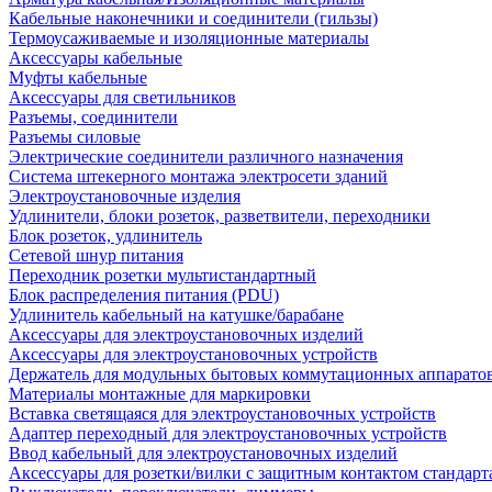
Кабельные наконечники и соединители (гильзы)
Термоусаживаемые и изоляционные материалы
Аксессуары кабельные
Муфты кабельные
Аксессуары для светильников
Разъемы, соединители
Разъемы силовые
Электрические соединители различного назначения
Система штекерного монтажа электросети зданий
Электроустановочные изделия
Удлинители, блоки розеток, разветвители, переходники
Блок розеток, удлинитель
Сетевой шнур питания
Переходник розетки мультистандартный
Блок распределения питания (PDU)
Удлинитель кабельный на катушке/барабане
Аксессуары для электроустановочных изделий
Аксессуары для электроустановочных устройств
Держатель для модульных бытовых коммутационных аппарато
Материалы монтажные для маркировки
Вставка светящаяся для электроустановочных устройств
Адаптер переходный для электроустановочных устройств
Ввод кабельный для электроустановочных изделий
Аксессуары для розетки/вилки с защитным контактом станда