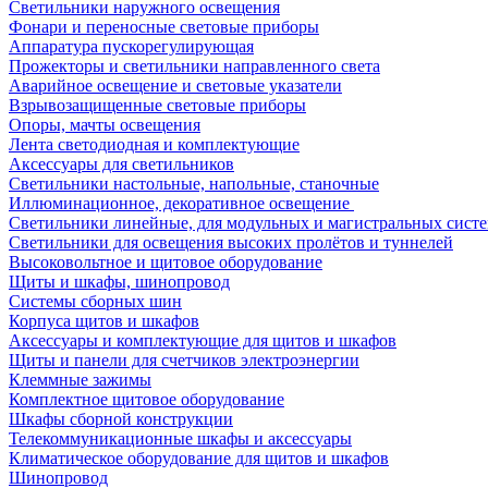
Светильники наружного освещения
Фонари и переносные световые приборы
Аппаратура пускорегулирующая
Прожекторы и светильники направленного света
Аварийное освещение и световые указатели
Взрывозащищенные световые приборы
Опоры, мачты освещения
Лента светодиодная и комплектующие
Аксессуары для светильников
Светильники настольные, напольные, станочные
Иллюминационное, декоративное освещение
Светильники линейные, для модульных и магистральных сист
Светильники для освещения высоких пролётов и туннелей
Высоковольтное и щитовое оборудование
Щиты и шкафы, шинопровод
Системы сборных шин
Корпуса щитов и шкафов
Аксессуары и комплектующие для щитов и шкафов
Щиты и панели для счетчиков электроэнергии
Клеммные зажимы
Комплектное щитовое оборудование
Шкафы сборной конструкции
Телекоммуникационные шкафы и аксессуары
Климатическое оборудование для щитов и шкафов
Шинопровод