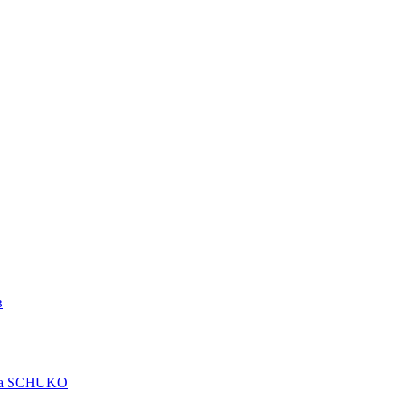
в
рта SCHUKO