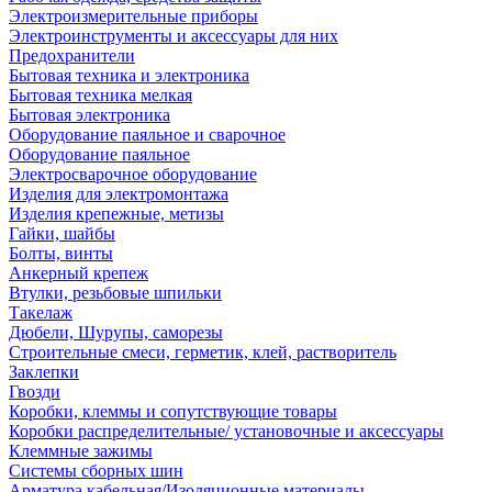
Электроизмерительные приборы
Электроинструменты и аксессуары для них
Предохранители
Бытовая техника и электроника
Бытовая техника мелкая
Бытовая электроника
Оборудование паяльное и сварочное
Оборудование паяльное
Электросварочное оборудование
Изделия для электромонтажа
Изделия крепежные, метизы
Гайки, шайбы
Болты, винты
Анкерный крепеж
Втулки, резьбовые шпильки
Такелаж
Дюбели, Шурупы, саморезы
Строительные смеси, герметик, клей, растворитель
Заклепки
Гвозди
Коробки, клеммы и сопутствующие товары
Коробки распределительные/ установочные и аксессуары
Клеммные зажимы
Системы сборных шин
Арматура кабельная/Изоляционные материалы