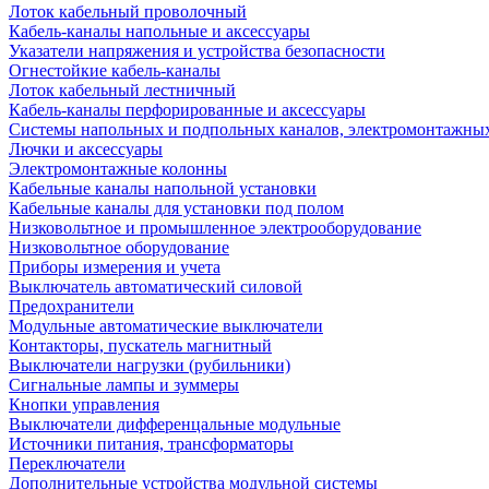
Лоток кабельный проволочный
Кабель-каналы напольные и аксессуары
Указатели напряжения и устройства безопасности
Огнестойкие кабель-каналы
Лоток кабельный лестничный
Кабель-каналы перфорированные и аксессуары
Системы напольных и подпольных каналов, электромонтажны
Лючки и аксессуары
Электромонтажные колонны
Кабельные каналы напольной установки
Кабельные каналы для установки под полом
Низковольтное и промышленное электрооборудование
Низковольтное оборудование
Приборы измерения и учета
Выключатель автоматический силовой
Предохранители
Модульные автоматические выключатели
Контакторы, пускатель магнитный
Выключатели нагрузки (рубильники)
Сигнальные лампы и зуммеры
Кнопки управления
Выключатели дифференцальные модульные
Источники питания, трансформаторы
Переключатели
Дополнительные устройства модульной системы