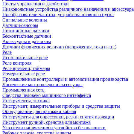
Посты управления и джойстики
Низковольтные устройства различного назначения и аксессуар
Преобразователи частоты, устройства плавного пуска
Сигнальные колонны
Датчики/сенсоры
Позиционные датчики
Бесконтактные датчики
Аксессуары к датчикам
Датчики физических величин (напряжения, тока и т.п.)
Реле
Исполнительные реле
Реле контроля
Реле времени, таймеры
Измерительные реле
Промышленные контроллеры и автоматизация производства
Логические контроллеры и аксессуары
Промышленная сеть
Средства человеко-машинного интерфейса
Инструменты, техника
Инструмент, измерительные приборы и средства защиты
Оборудование для протяжки кабеля
Инструменты для опрессовки, резки, снятия изоляции
Инструмент ручной, средства для монтажа
Указатели напряжения и устройства безопасности
Рабочая одежда, средства защиты