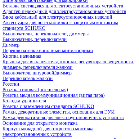
Материалы монтажные для маркировки
Вставка светящаяся для электроустановочных устройств
Адаптер переходный для электроустановочных устройств
Ввод кабельный для электроустановочных изделий
Аксессуары для розетки/вилки с защитным контактом
стандарта SCHUKO
Выключатели, переключатели, диммеры
Выключатели, переключатели
Диммер
Переключатель кнопочный миниатюрный
Кнопка нажимная
Крышка для выключателя, кнопки, регулятора освещенности,
диммера, переключателя жалюзи
Выключатель шнуровой/диммер
Переключатель жалюзи
Розетки
Розетка силовая (штепсельная)
Розетка медная коммуникационная (витая пара)
Колодка удлинителя
Розетка с заземлением стандарта SCHUKO
Рамки, декоративные элементы, основания для ЭУИ
Рамка декоративная для электроустановочных устройств
Основание для открытого монтажа
Корпус накладной для открытого монтажа
электроустановочных устройств