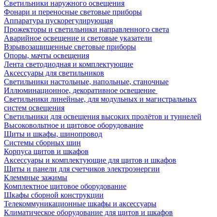
Светильники наружного освещения
Фонари и переносные световые приборы
Аппаратура пускорегулирующая
Прожекторы и светильники направленного света
Аварийное освещение и световые указатели
Взрывозащищенные световые приборы
Опоры, мачты освещения
Лента светодиодная и комплектующие
Аксессуары для светильников
Светильники настольные, напольные, станочные
Иллюминационное, декоративное освещение
Светильники линейные, для модульных и магистральных
систем освещения
Светильники для освещения высоких пролётов и туннелей
Высоковольтное и щитовое оборудование
Щиты и шкафы, шинопровод
Системы сборных шин
Корпуса щитов и шкафов
Аксессуары и комплектующие для щитов и шкафов
Щиты и панели для счетчиков электроэнергии
Клеммные зажимы
Комплектное щитовое оборудование
Шкафы сборной конструкции
Телекоммуникационные шкафы и аксессуары
Климатическое оборудование для щитов и шкафов