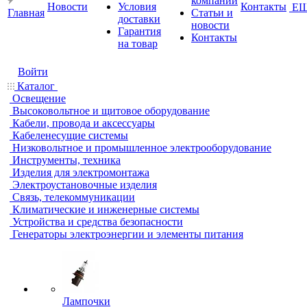
компании
Новости
Условия
Контакты
Е
Главная
Статьи и
доставки
новости
Гарантия
Контакты
на товар
Войти
Каталог
Освещение
Высоковольтное и щитовое оборудование
Кабели, провода и аксессуары
Кабеленесущие системы
Низковольтное и промышленное электрооборудование
Инструменты, техника
Изделия для электромонтажа
Электроустановочные изделия
Связь, телекоммуникации
Климатические и инженерные системы
Устройства и средства безопасности
Генераторы электроэнергии и элементы питания
Лампочки