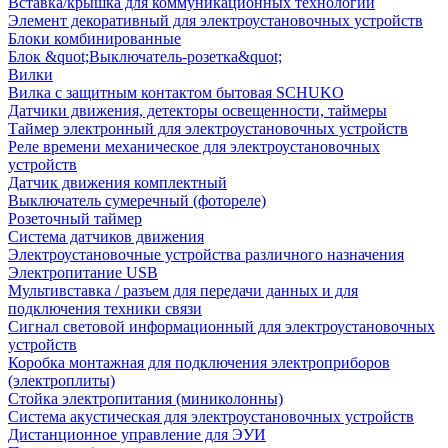
Вставка/крышка для коммуникационных технологий
Элемент декоративный для электроустановочных устройств
Блоки комбинированные
Блок &quot;Выключатель-розетка&quot;
Вилки
Вилка с защитным контактом бытовая SCHUKO
Датчики движения, детекторы освещенности, таймеры
Таймер электронный для электроустановочных устройств
Реле времени механическое для электроустановочных
устройств
Датчик движения комплектный
Выключатель сумеречный (фотореле)
Розеточный таймер
Система датчиков движения
Электроустановочные устройства различного назначения
Электропитание USB
Мультивставка / разъем для передачи данных и для
подключения техники связи
Сигнал световой информационный для электроустановочных
устройств
Коробка монтажная для подключения электроприборов
(электроплиты)
Стойка электропитания (миниколонны)
Система акустическая для электроустановочных устройств
Дистанционное управление для ЭУИ