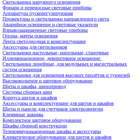
Светильники наружного освещения
Фонари и переносные световые приборы
Аппаратура пускорегулирующая
Прожекторы и светильники направленного света
Аварийное освещение и световые указатели
Взрывозащищенные световые приборы
Опоры, мачты освещения
Лента светодиодная и комплектующие
Аксессуары для светильников
Светильники настольные, напольные, станочные
Иллюминационное, декоративное освещение
Светильники линейные, для модульных и магистральных
систем освещения
Светильники для освещения высоких пролётов и туннелей
Высоковольтное и щитовое оборудование
Щиты и шкафы, шинопровод
Системы сборных шин
Корпуса щитов и шкафов
Аксессуары и комплектующие для щитов и шкафов
Щиты и панели для счетчиков электроэнергии
Клеммные зажимы
Комплектное щитовое оборудование
Шкафы сборной конструкции
Телекоммуникационные шкафы и аксессуары
Климатическое оборудование для щитов и шкафов