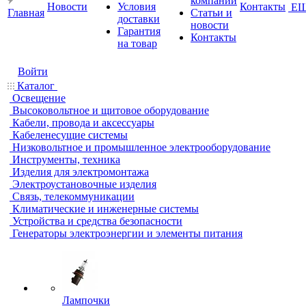
компании
Новости
Условия
Контакты
Е
Главная
Статьи и
доставки
новости
Гарантия
Контакты
на товар
Войти
Каталог
Освещение
Высоковольтное и щитовое оборудование
Кабели, провода и аксессуары
Кабеленесущие системы
Низковольтное и промышленное электрооборудование
Инструменты, техника
Изделия для электромонтажа
Электроустановочные изделия
Связь, телекоммуникации
Климатические и инженерные системы
Устройства и средства безопасности
Генераторы электроэнергии и элементы питания
Лампочки