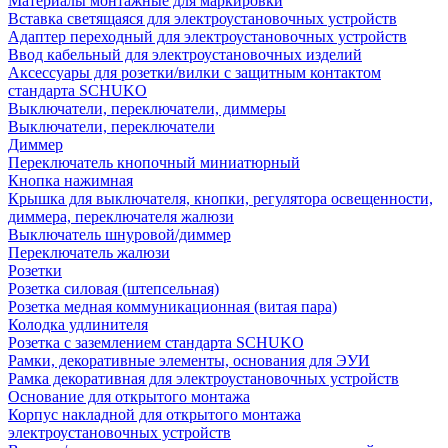
Материалы монтажные для маркировки
Вставка светящаяся для электроустановочных устройств
Адаптер переходный для электроустановочных устройств
Ввод кабельный для электроустановочных изделий
Аксессуары для розетки/вилки с защитным контактом
стандарта SCHUKO
Выключатели, переключатели, диммеры
Выключатели, переключатели
Диммер
Переключатель кнопочный миниатюрный
Кнопка нажимная
Крышка для выключателя, кнопки, регулятора освещенности,
диммера, переключателя жалюзи
Выключатель шнуровой/диммер
Переключатель жалюзи
Розетки
Розетка силовая (штепсельная)
Розетка медная коммуникационная (витая пара)
Колодка удлинителя
Розетка с заземлением стандарта SCHUKO
Рамки, декоративные элементы, основания для ЭУИ
Рамка декоративная для электроустановочных устройств
Основание для открытого монтажа
Корпус накладной для открытого монтажа
электроустановочных устройств