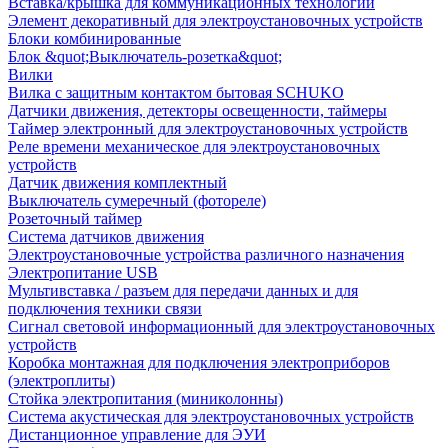
Вставка/крышка для коммуникационных технологий
Элемент декоративный для электроустановочных устройств
Блоки комбинированные
Блок &quot;Выключатель-розетка&quot;
Вилки
Вилка с защитным контактом бытовая SCHUKO
Датчики движения, детекторы освещенности, таймеры
Таймер электронный для электроустановочных устройств
Реле времени механическое для электроустановочных
устройств
Датчик движения комплектный
Выключатель сумеречный (фотореле)
Розеточный таймер
Система датчиков движения
Электроустановочные устройства различного назначения
Электропитание USB
Мультивставка / разъем для передачи данных и для
подключения техники связи
Сигнал световой информационный для электроустановочных
устройств
Коробка монтажная для подключения электроприборов
(электроплиты)
Стойка электропитания (миниколонны)
Система акустическая для электроустановочных устройств
Дистанционное управление для ЭУИ