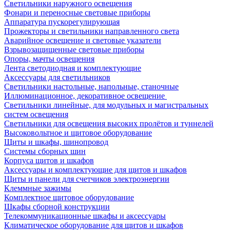
Светильники наружного освещения
Фонари и переносные световые приборы
Аппаратура пускорегулирующая
Прожекторы и светильники направленного света
Аварийное освещение и световые указатели
Взрывозащищенные световые приборы
Опоры, мачты освещения
Лента светодиодная и комплектующие
Аксессуары для светильников
Светильники настольные, напольные, станочные
Иллюминационное, декоративное освещение
Светильники линейные, для модульных и магистральных
систем освещения
Светильники для освещения высоких пролётов и туннелей
Высоковольтное и щитовое оборудование
Щиты и шкафы, шинопровод
Системы сборных шин
Корпуса щитов и шкафов
Аксессуары и комплектующие для щитов и шкафов
Щиты и панели для счетчиков электроэнергии
Клеммные зажимы
Комплектное щитовое оборудование
Шкафы сборной конструкции
Телекоммуникационные шкафы и аксессуары
Климатическое оборудование для щитов и шкафов