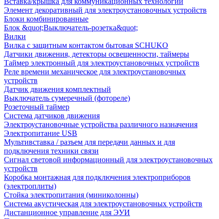
Вставка/крышка для коммуникационных технологий
Элемент декоративный для электроустановочных устройств
Блоки комбинированные
Блок &quot;Выключатель-розетка&quot;
Вилки
Вилка с защитным контактом бытовая SCHUKO
Датчики движения, детекторы освещенности, таймеры
Таймер электронный для электроустановочных устройств
Реле времени механическое для электроустановочных
устройств
Датчик движения комплектный
Выключатель сумеречный (фотореле)
Розеточный таймер
Система датчиков движения
Электроустановочные устройства различного назначения
Электропитание USB
Мультивставка / разъем для передачи данных и для
подключения техники связи
Сигнал световой информационный для электроустановочных
устройств
Коробка монтажная для подключения электроприборов
(электроплиты)
Стойка электропитания (миниколонны)
Система акустическая для электроустановочных устройств
Дистанционное управление для ЭУИ