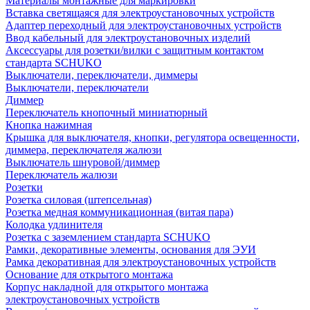
Материалы монтажные для маркировки
Вставка светящаяся для электроустановочных устройств
Адаптер переходный для электроустановочных устройств
Ввод кабельный для электроустановочных изделий
Аксессуары для розетки/вилки с защитным контактом
стандарта SCHUKO
Выключатели, переключатели, диммеры
Выключатели, переключатели
Диммер
Переключатель кнопочный миниатюрный
Кнопка нажимная
Крышка для выключателя, кнопки, регулятора освещенности,
диммера, переключателя жалюзи
Выключатель шнуровой/диммер
Переключатель жалюзи
Розетки
Розетка силовая (штепсельная)
Розетка медная коммуникационная (витая пара)
Колодка удлинителя
Розетка с заземлением стандарта SCHUKO
Рамки, декоративные элементы, основания для ЭУИ
Рамка декоративная для электроустановочных устройств
Основание для открытого монтажа
Корпус накладной для открытого монтажа
электроустановочных устройств