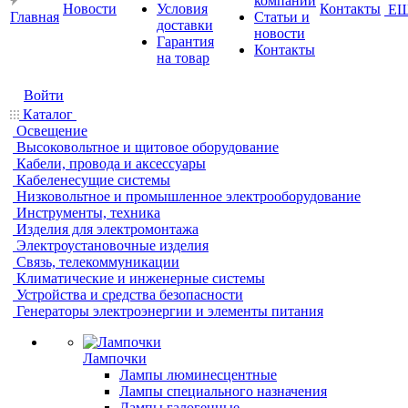
компании
Новости
Условия
Контакты
Е
Главная
Статьи и
доставки
новости
Гарантия
Контакты
на товар
Войти
Каталог
Освещение
Высоковольтное и щитовое оборудование
Кабели, провода и аксессуары
Кабеленесущие системы
Низковольтное и промышленное электрооборудование
Инструменты, техника
Изделия для электромонтажа
Электроустановочные изделия
Связь, телекоммуникации
Климатические и инженерные системы
Устройства и средства безопасности
Генераторы электроэнергии и элементы питания
Лампочки
Лампы люминесцентные
Лампы специального назначения
Лампы галогенные