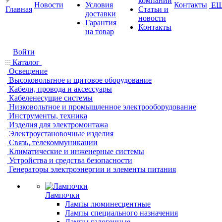
компании
Новости
Условия
Контакты
Е
Главная
Статьи и
доставки
новости
Гарантия
Контакты
на товар
Войти
Каталог
Освещение
Высоковольтное и щитовое оборудование
Кабели, провода и аксессуары
Кабеленесущие системы
Низковольтное и промышленное электрооборудование
Инструменты, техника
Изделия для электромонтажа
Электроустановочные изделия
Связь, телекоммуникации
Климатические и инженерные системы
Устройства и средства безопасности
Генераторы электроэнергии и элементы питания
Лампочки
Лампы люминесцентные
Лампы специального назначения
Лампы галогенные