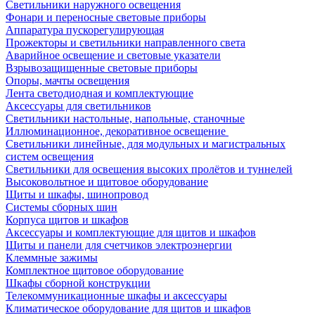
Светильники наружного освещения
Фонари и переносные световые приборы
Аппаратура пускорегулирующая
Прожекторы и светильники направленного света
Аварийное освещение и световые указатели
Взрывозащищенные световые приборы
Опоры, мачты освещения
Лента светодиодная и комплектующие
Аксессуары для светильников
Светильники настольные, напольные, станочные
Иллюминационное, декоративное освещение
Светильники линейные, для модульных и магистральных
систем освещения
Светильники для освещения высоких пролётов и туннелей
Высоковольтное и щитовое оборудование
Щиты и шкафы, шинопровод
Системы сборных шин
Корпуса щитов и шкафов
Аксессуары и комплектующие для щитов и шкафов
Щиты и панели для счетчиков электроэнергии
Клеммные зажимы
Комплектное щитовое оборудование
Шкафы сборной конструкции
Телекоммуникационные шкафы и аксессуары
Климатическое оборудование для щитов и шкафов