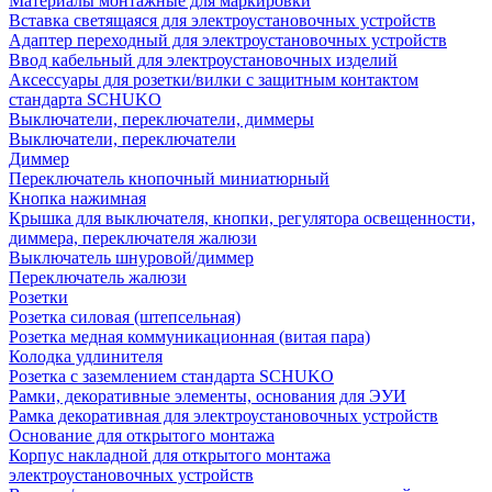
Материалы монтажные для маркировки
Вставка светящаяся для электроустановочных устройств
Адаптер переходный для электроустановочных устройств
Ввод кабельный для электроустановочных изделий
Аксессуары для розетки/вилки с защитным контактом
стандарта SCHUKO
Выключатели, переключатели, диммеры
Выключатели, переключатели
Диммер
Переключатель кнопочный миниатюрный
Кнопка нажимная
Крышка для выключателя, кнопки, регулятора освещенности,
диммера, переключателя жалюзи
Выключатель шнуровой/диммер
Переключатель жалюзи
Розетки
Розетка силовая (штепсельная)
Розетка медная коммуникационная (витая пара)
Колодка удлинителя
Розетка с заземлением стандарта SCHUKO
Рамки, декоративные элементы, основания для ЭУИ
Рамка декоративная для электроустановочных устройств
Основание для открытого монтажа
Корпус накладной для открытого монтажа
электроустановочных устройств