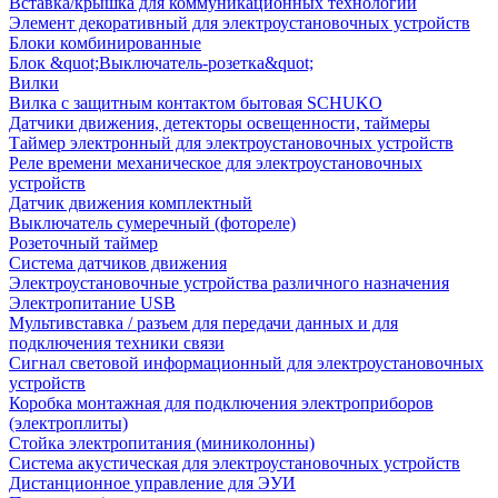
Вставка/крышка для коммуникационных технологий
Элемент декоративный для электроустановочных устройств
Блоки комбинированные
Блок &quot;Выключатель-розетка&quot;
Вилки
Вилка с защитным контактом бытовая SCHUKO
Датчики движения, детекторы освещенности, таймеры
Таймер электронный для электроустановочных устройств
Реле времени механическое для электроустановочных
устройств
Датчик движения комплектный
Выключатель сумеречный (фотореле)
Розеточный таймер
Система датчиков движения
Электроустановочные устройства различного назначения
Электропитание USB
Мультивставка / разъем для передачи данных и для
подключения техники связи
Сигнал световой информационный для электроустановочных
устройств
Коробка монтажная для подключения электроприборов
(электроплиты)
Стойка электропитания (миниколонны)
Система акустическая для электроустановочных устройств
Дистанционное управление для ЭУИ