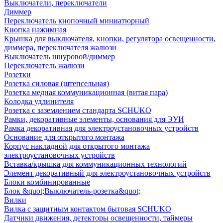
Выключатели, переключатели
Диммер
Переключатель кнопочный миниатюрный
Кнопка нажимная
Крышка для выключателя, кнопки, регулятора освещенности,
диммера, переключателя жалюзи
Выключатель шнуровой/диммер
Переключатель жалюзи
Розетки
Розетка силовая (штепсельная)
Розетка медная коммуникационная (витая пара)
Колодка удлинителя
Розетка с заземлением стандарта SCHUKO
Рамки, декоративные элементы, основания для ЭУИ
Рамка декоративная для электроустановочных устройств
Основание для открытого монтажа
Корпус накладной для открытого монтажа
электроустановочных устройств
Вставка/крышка для коммуникационных технологий
Элемент декоративный для электроустановочных устройств
Блоки комбинированные
Блок &quot;Выключатель-розетка&quot;
Вилки
Вилка с защитным контактом бытовая SCHUKO
Датчики движения, детекторы освещенности, таймеры