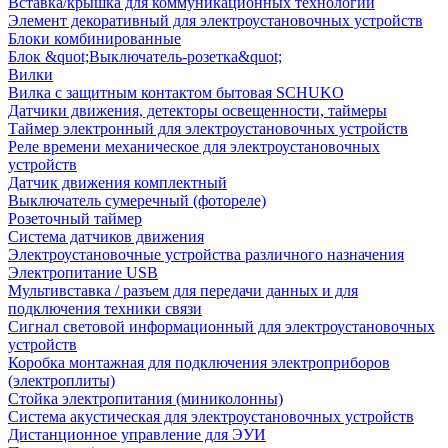
Вставка/крышка для коммуникационных технологий
Элемент декоративный для электроустановочных устройств
Блоки комбинированные
Блок &quot;Выключатель-розетка&quot;
Вилки
Вилка с защитным контактом бытовая SCHUKO
Датчики движения, детекторы освещенности, таймеры
Таймер электронный для электроустановочных устройств
Реле времени механическое для электроустановочных
устройств
Датчик движения комплектный
Выключатель сумеречный (фотореле)
Розеточный таймер
Система датчиков движения
Электроустановочные устройства различного назначения
Электропитание USB
Мультивставка / разъем для передачи данных и для
подключения техники связи
Сигнал световой информационный для электроустановочных
устройств
Коробка монтажная для подключения электроприборов
(электроплиты)
Стойка электропитания (миниколонны)
Система акустическая для электроустановочных устройств
Дистанционное управление для ЭУИ