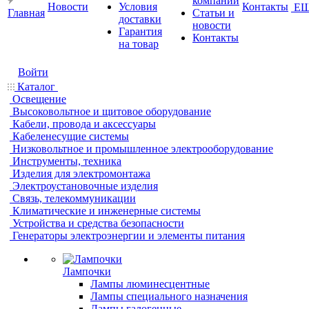
компании
Новости
Условия
Контакты
Е
Главная
Статьи и
доставки
новости
Гарантия
Контакты
на товар
Войти
Каталог
Освещение
Высоковольтное и щитовое оборудование
Кабели, провода и аксессуары
Кабеленесущие системы
Низковольтное и промышленное электрооборудование
Инструменты, техника
Изделия для электромонтажа
Электроустановочные изделия
Связь, телекоммуникации
Климатические и инженерные системы
Устройства и средства безопасности
Генераторы электроэнергии и элементы питания
Лампочки
Лампы люминесцентные
Лампы специального назначения
Лампы галогенные