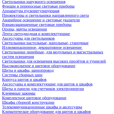
Светильники наружного освещения
Фонари и переносные световые приборы
Аппаратура пускорегулирующая
Прожекторы и светильники направленного света
Аварийное освещение и световые указатели
Взрывозащищенные световые приборы
Опоры, мачты освещения
Лента светодиодная и комплектующие
Аксессуары для светильников
Светильники настольные, напольные, станочные
Иллюминационное, декоративное освещение
Светильники линейные, для модульных и магистральных
систем освещения
Светильники для освещения высоких пролётов и туннелей
Высоковольтное и щитовое оборудование
Щиты и шкафы, шинопровод
Системы сборных шин
Корпуса щитов и шкафов
Аксессуары и комплектующие для щитов и шкафов
Щиты и панели для счетчиков электроэнергии
Клеммные зажимы
Комплектное щитовое оборудование
Шкафы сборной конструкции
Телекоммуникационные шкафы и аксессуары
Климатическое оборудование для щитов и шкафов