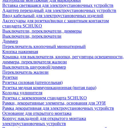
Материалы монтажные для маркировки
Вставка светящаяся для электроустановочных устройств
Адаптер переходный для электроустановочных устройств
Ввод кабельный для электроустановочных изделий
Аксессуары для розетки/вилки с защитным контактом
стандарта SCHUKO
Выключатели, переключатели, диммеры
Выключатели, переключатели
Диммер
Переключатель кнопочный миниатюрный
Кнопка нажимная
Крышка для выключателя, кнопки, регулятора освещенности,
диммера, переключателя жалюзи
Выключатель шнуровой/диммер
Переключатель жалюзи
Розетки
Розетка силовая (штепсельная)
Розетка медная коммуникационная (витая пара)
Колодка удлинителя
Розетка с заземлением стандарта SCHUKO
Рамки, декоративные элементы, основания для ЭУИ
Рамка декоративная для электроустановочных устройств
Основание для открытого монтажа
Корпус накладной для открытого монтажа
электроустановочных устройств