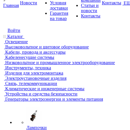
компании
Новости
Условия
Контакты
Е
Главная
Статьи и
доставки
новости
Гарантия
Контакты
на товар
Войти
Каталог
Освещение
Высоковольтное и щитовое оборудование
Кабели, провода и аксессуары
Кабеленесущие системы
Низковольтное и промышленное электрооборудование
Инструменты, техника
Изделия для электромонтажа
Электроустановочные изделия
Связь, телекоммуникации
Климатические и инженерные системы
Устройства и средства безопасности
Генераторы электроэнергии и элементы питания
Лампочки