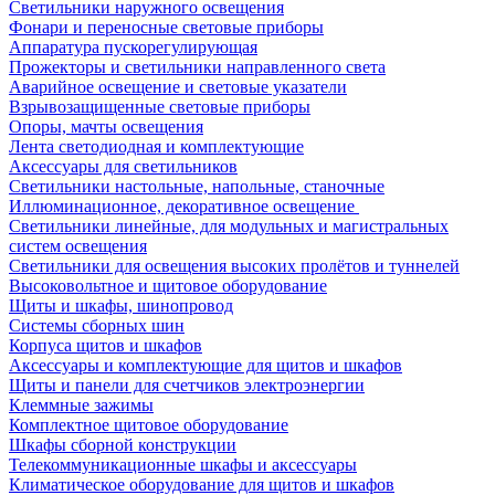
Светильники наружного освещения
Фонари и переносные световые приборы
Аппаратура пускорегулирующая
Прожекторы и светильники направленного света
Аварийное освещение и световые указатели
Взрывозащищенные световые приборы
Опоры, мачты освещения
Лента светодиодная и комплектующие
Аксессуары для светильников
Светильники настольные, напольные, станочные
Иллюминационное, декоративное освещение
Светильники линейные, для модульных и магистральных
систем освещения
Светильники для освещения высоких пролётов и туннелей
Высоковольтное и щитовое оборудование
Щиты и шкафы, шинопровод
Системы сборных шин
Корпуса щитов и шкафов
Аксессуары и комплектующие для щитов и шкафов
Щиты и панели для счетчиков электроэнергии
Клеммные зажимы
Комплектное щитовое оборудование
Шкафы сборной конструкции
Телекоммуникационные шкафы и аксессуары
Климатическое оборудование для щитов и шкафов