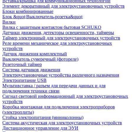
Вставка/крышка для коммуникационных технологий
Элемент декоративный для электроустановочных устройств
Блоки комбинированные
Блок &quot;Выключатель-розетка&quot;
Вилки
Вилка с защитным контактом бытовая SCHUKO
Датчики движения, детекторы освещенности, таймеры
Таймер электронный для электроустановочных устройств
Реле времени механическое для электроустановочных
устройств
Датчик движения комплектный
Выключатель сумеречный (фотореле)
Розеточный таймер
Система датчиков движения
Электроустановочные устройства различного назначения
Электропитание USB
Мультивставка / разъем для передачи данных и для
подключения техники связи
Сигнал световой информационный для электроустановочных
устройств
Коробка монтажная для подключения электроприборов
(электроплиты)
Стойка электропитания (миниколонны)
Система акустическая для электроустановочных устройств
Дистанционное управление для ЭУИ