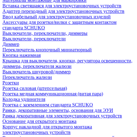
Материалы монтажные для маркировки
Вставка светящаяся для электроустановочных устройств
Адаптер переходный для электроустановочных устройств
Ввод кабельный для электроустановочных изделий
Аксессуары для розетки/вилки с защитным контактом
стандарта SCHUKO
Выключатели, переключатели, диммеры
Выключатели, переключатели
Диммер
Переключатель кнопочный миниатюрный
Кнопка нажимная
Крышка для выключателя, кнопки, регулятора освещенности,
диммера, переключателя жалюзи
Выключатель шнуровой/диммер
Переключатель жалюзи
Розетки
Розетка силовая (штепсельная)
Розетка медная коммуникационная (витая пара)
Колодка удлинителя
Розетка с заземлением стандарта SCHUKO
Рамки, декоративные элементы, основания для ЭУИ
Рамка декоративная для электроустановочных устройств
Основание для открытого монтажа
Корпус накладной для открытого монтажа
электроустановочных устройств