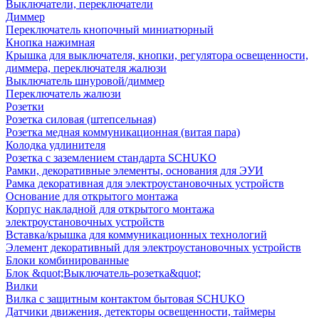
Выключатели, переключатели
Диммер
Переключатель кнопочный миниатюрный
Кнопка нажимная
Крышка для выключателя, кнопки, регулятора освещенности,
диммера, переключателя жалюзи
Выключатель шнуровой/диммер
Переключатель жалюзи
Розетки
Розетка силовая (штепсельная)
Розетка медная коммуникационная (витая пара)
Колодка удлинителя
Розетка с заземлением стандарта SCHUKO
Рамки, декоративные элементы, основания для ЭУИ
Рамка декоративная для электроустановочных устройств
Основание для открытого монтажа
Корпус накладной для открытого монтажа
электроустановочных устройств
Вставка/крышка для коммуникационных технологий
Элемент декоративный для электроустановочных устройств
Блоки комбинированные
Блок &quot;Выключатель-розетка&quot;
Вилки
Вилка с защитным контактом бытовая SCHUKO
Датчики движения, детекторы освещенности, таймеры