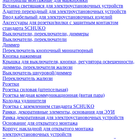
Материалы монтажные для маркировки
Вставка светящаяся для электроустановочных устройств
Адаптер переходный для электроустановочных устройств
Ввод кабельный для электроустановочных изделий
Аксессуары для розетки/вилки с защитным контактом
стандарта SCHUKO
Выключатели, переключатели, диммеры
Выключатели, переключатели
Диммер
Переключатель кнопочный миниатюрный
Кнопка нажимная
Крышка для выключателя, кнопки, регулятора освещенности,
диммера, переключателя жалюзи
Выключатель шнуровой/диммер
Переключатель жалюзи
Розетки
Розетка силовая (штепсельная)
Розетка медная коммуникационная (витая пара)
Колодка удлинителя
Розетка с заземлением стандарта SCHUKO
Рамки, декоративные элементы, основания для ЭУИ
Рамка декоративная для электроустановочных устройств
Основание для открытого монтажа
Корпус накладной для открытого монтажа
электроустановочных устройств