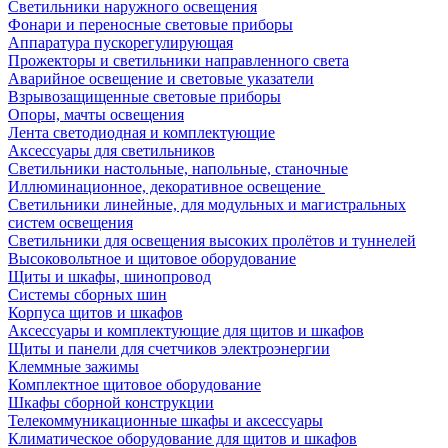
Светильники наружного освещения
Фонари и переносные световые приборы
Аппаратура пускорегулирующая
Прожекторы и светильники направленного света
Аварийное освещение и световые указатели
Взрывозащищенные световые приборы
Опоры, мачты освещения
Лента светодиодная и комплектующие
Аксессуары для светильников
Светильники настольные, напольные, станочные
Иллюминационное, декоративное освещение
Светильники линейные, для модульных и магистральных
систем освещения
Светильники для освещения высоких пролётов и туннелей
Высоковольтное и щитовое оборудование
Щиты и шкафы, шинопровод
Системы сборных шин
Корпуса щитов и шкафов
Аксессуары и комплектующие для щитов и шкафов
Щиты и панели для счетчиков электроэнергии
Клеммные зажимы
Комплектное щитовое оборудование
Шкафы сборной конструкции
Телекоммуникационные шкафы и аксессуары
Климатическое оборудование для щитов и шкафов