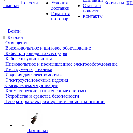
компании
Новости
Условия
Контакты
Е
Главная
Статьи и
доставки
новости
Гарантия
Контакты
на товар
Войти
Каталог
Освещение
Высоковольтное и щитовое оборудование
Кабели, провода и аксессуары
Кабеленесущие системы
Низковольтное и промышленное электрооборудование
Инструменты, техника
Изделия для электромонтажа
Электроустановочные изделия
Связь, телекоммуникации
Климатические и инженерные системы
Устройства и средства безопасности
Генераторы электроэнергии и элементы питания
Лампочки