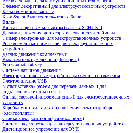
Вставка/крышка для коммуникационных технологий
Элемент декоративный для электроустановочных устройств
Блоки комбинированные
Блок &quot;Выключатель-розетка&quot;
Вилки
Вилка с защитным контактом бытовая SCHUKO
Датчики движения, детекторы освещенности, таймеры
Таймер электронный для электроустановочных устройств
Реле времени механическое для электроустановочных
устройств
Датчик движения комплектный
Выключатель сумеречный (фотореле)
Розеточный таймер
Система датчиков движения
Электроустановочные устройства различного назначения
Электропитание USB
Мультивставка / разъем для передачи данных и для
подключения техники связи
Сигнал световой информационный для электроустановочных
устройств
Коробка монтажная для подключения электроприборов
(электроплиты)
Стойка электропитания (миниколонны)
Система акустическая для электроустановочных устройств
Дистанционное управление для ЭУИ