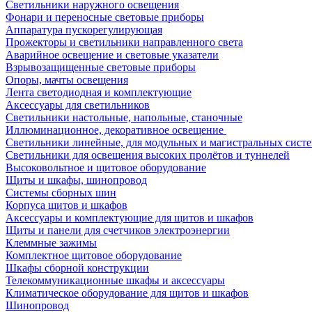
Светильники наружного освещения
Фонари и переносные световые приборы
Аппаратура пускорегулирующая
Прожекторы и светильники направленного света
Аварийное освещение и световые указатели
Взрывозащищенные световые приборы
Опоры, мачты освещения
Лента светодиодная и комплектующие
Аксессуары для светильников
Светильники настольные, напольные, станочные
Иллюминационное, декоративное освещение
Светильники линейные, для модульных и магистральных сист
Светильники для освещения высоких пролётов и туннелей
Высоковольтное и щитовое оборудование
Щиты и шкафы, шинопровод
Системы сборных шин
Корпуса щитов и шкафов
Аксессуары и комплектующие для щитов и шкафов
Щиты и панели для счетчиков электроэнергии
Клеммные зажимы
Комплектное щитовое оборудование
Шкафы сборной конструкции
Телекоммуникационные шкафы и аксессуары
Климатическое оборудование для щитов и шкафов
Шинопровод