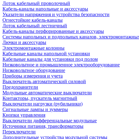
Лоток кабельный проволочный
Кабель-каналы напольные и аксессуары
Указатели напряжения и устройства безопасности
Огнестойкие кабель-каналы
Лоток кабельный лестничный
Кабель-каналы перфорированные и аксессуары
Системы напольных и подпольных каналов, электромонтажны
Лючки и аксессуары
Электромонтажные колонны
Кабельные каналы напольной установки
Кабельные каналы для установки под полом
Низковольтное и промышленное электрооборудование
Низковольтное оборудование
Приборы измерения и учета
Выключатель автоматический силовой
Предохранители
Модульные автоматические выключатели
Контакторы, пускатель магнитный
Выключатели нагрузки (рубильники)
Сигнальные лампы и зуммеры
Кнопки управления
Выключатели дифференцальные модульные
Источники питания, трансформаторы
Переключатели
Дополнительные устройства модульной системы