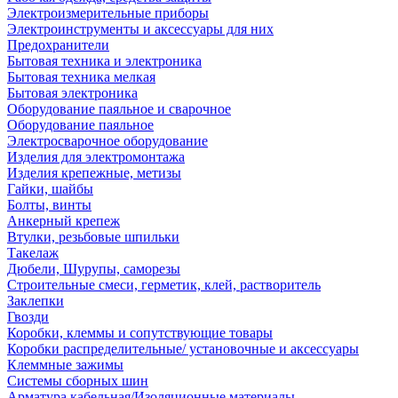
Электроизмерительные приборы
Электроинструменты и аксессуары для них
Предохранители
Бытовая техника и электроника
Бытовая техника мелкая
Бытовая электроника
Оборудование паяльное и сварочное
Оборудование паяльное
Электросварочное оборудование
Изделия для электромонтажа
Изделия крепежные, метизы
Гайки, шайбы
Болты, винты
Анкерный крепеж
Втулки, резьбовые шпильки
Такелаж
Дюбели, Шурупы, саморезы
Строительные смеси, герметик, клей, растворитель
Заклепки
Гвозди
Коробки, клеммы и сопутствующие товары
Коробки распределительные/ установочные и аксессуары
Клеммные зажимы
Системы сборных шин
Арматура кабельная/Изоляционные материалы