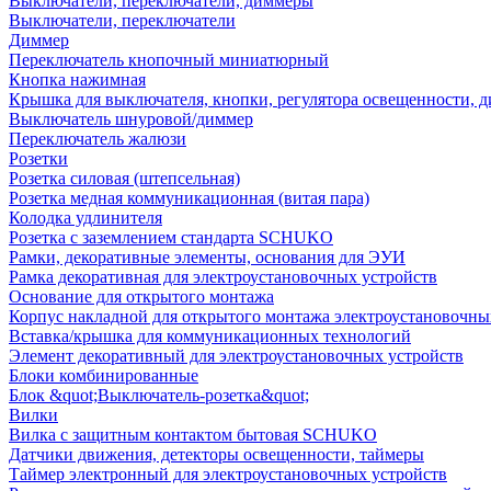
Выключатели, переключатели, диммеры
Выключатели, переключатели
Диммер
Переключатель кнопочный миниатюрный
Кнопка нажимная
Крышка для выключателя, кнопки, регулятора освещенности, 
Выключатель шнуровой/диммер
Переключатель жалюзи
Розетки
Розетка силовая (штепсельная)
Розетка медная коммуникационная (витая пара)
Колодка удлинителя
Розетка с заземлением стандарта SCHUKO
Рамки, декоративные элементы, основания для ЭУИ
Рамка декоративная для электроустановочных устройств
Основание для открытого монтажа
Корпус накладной для открытого монтажа электроустановочны
Вставка/крышка для коммуникационных технологий
Элемент декоративный для электроустановочных устройств
Блоки комбинированные
Блок &quot;Выключатель-розетка&quot;
Вилки
Вилка с защитным контактом бытовая SCHUKO
Датчики движения, детекторы освещенности, таймеры
Таймер электронный для электроустановочных устройств