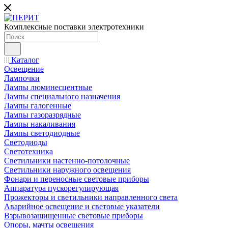
Комплексные поставки электротехники
Каталог
Освещение
Лампочки
Лампы люминесцентные
Лампы специального назначения
Лампы галогенные
Лампы газоразрядные
Лампы накаливания
Лампы светодиодные
Светодиоды
Светотехника
Светильники настенно-потолочные
Светильники наружного освещения
Фонари и переносные световые приборы
Аппаратура пускорегулирующая
Прожекторы и светильники направленного света
Аварийное освещение и световые указатели
Взрывозащищенные световые приборы
Опоры, мачты освещения