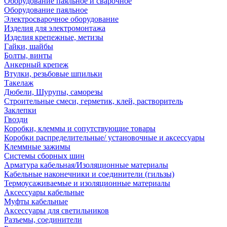
Оборудование паяльное и сварочное
Оборудование паяльное
Электросварочное оборудование
Изделия для электромонтажа
Изделия крепежные, метизы
Гайки, шайбы
Болты, винты
Анкерный крепеж
Втулки, резьбовые шпильки
Такелаж
Дюбели, Шурупы, саморезы
Строительные смеси, герметик, клей, растворитель
Заклепки
Гвозди
Коробки, клеммы и сопутствующие товары
Коробки распределительные/ установочные и аксессуары
Клеммные зажимы
Системы сборных шин
Арматура кабельная/Изоляционные материалы
Кабельные наконечники и соединители (гильзы)
Термоусаживаемые и изоляционные материалы
Аксессуары кабельные
Муфты кабельные
Аксессуары для светильников
Разъемы, соединители