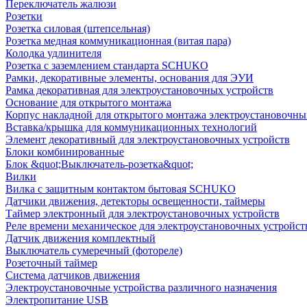
Переключатель жалюзи
Розетки
Розетка силовая (штепсельная)
Розетка медная коммуникационная (витая пара)
Колодка удлинителя
Розетка с заземлением стандарта SCHUKO
Рамки, декоративные элементы, основания для ЭУИ
Рамка декоративная для электроустановочных устройств
Основание для открытого монтажа
Корпус накладной для открытого монтажа электроустановочны
Вставка/крышка для коммуникационных технологий
Элемент декоративный для электроустановочных устройств
Блоки комбинированные
Блок &quot;Выключатель-розетка&quot;
Вилки
Вилка с защитным контактом бытовая SCHUKO
Датчики движения, детекторы освещенности, таймеры
Таймер электронный для электроустановочных устройств
Реле времени механическое для электроустановочных устройст
Датчик движения комплектный
Выключатель сумеречный (фотореле)
Розеточный таймер
Система датчиков движения
Электроустановочные устройства различного назначения
Электропитание USB