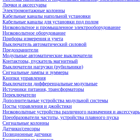
Лючки и аксессуары
Электромонтажные колонны
Кабельные каналы напольной установки
Кабельные каналы для установки под полом
Низковольтное и промышленное электрооборудование
Низковольтное оборудование
Приборы измерения и учета
Выключатель автоматический силовой
Предохранители
Модульные автоматические выключатели
Контакторы, пускатель магнитный
Выключатели нагрузки (рубильники)
Сигнальные лампы и зуммеры
Кнопки управления
Выключатели дифференцальные модульные
Источники питания, трансформаторы
Переключатели
Дополнительные устройства модульной системы
Посты управления и джойстики
Низковольтные устройства различного назначения и аксессуар
Преобразователи частоты, устройства плавного пуска
Сигнальные колонны
Датчики/сенсоры
Позиционные датчики
Бесконтактные датчики