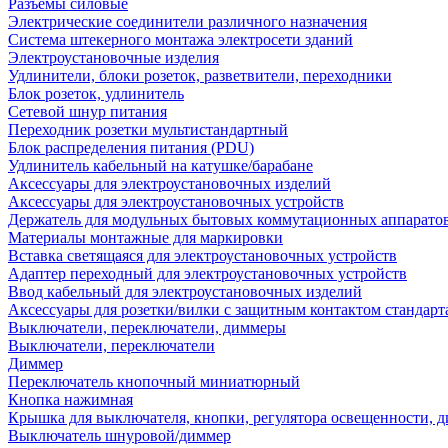
Разъемы силовые
Электрические соединители различного назначения
Система штекерного монтажа электросети зданий
Электроустановочные изделия
Удлинители, блоки розеток, разветвители, переходники
Блок розеток, удлинитель
Сетевой шнур питания
Переходник розетки мультистандартный
Блок распределения питания (PDU)
Удлинитель кабельный на катушке/барабане
Аксессуары для электроустановочных изделий
Аксессуары для электроустановочных устройств
Держатель для модульных бытовых коммутационных аппарато
Материалы монтажные для маркировки
Вставка светящаяся для электроустановочных устройств
Адаптер переходный для электроустановочных устройств
Ввод кабельный для электроустановочных изделий
Аксессуары для розетки/вилки с защитным контактом станда
Выключатели, переключатели, диммеры
Выключатели, переключатели
Диммер
Переключатель кнопочный миниатюрный
Кнопка нажимная
Крышка для выключателя, кнопки, регулятора освещенности, 
Выключатель шнуровой/диммер