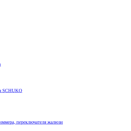
в
рта SCHUKO
диммера, переключателя жалюзи