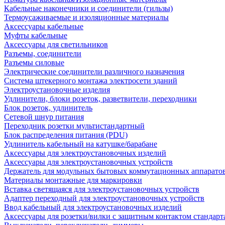
Кабельные наконечники и соединители (гильзы)
Термоусаживаемые и изоляционные материалы
Аксессуары кабельные
Муфты кабельные
Аксессуары для светильников
Разъемы, соединители
Разъемы силовые
Электрические соединители различного назначения
Система штекерного монтажа электросети зданий
Электроустановочные изделия
Удлинители, блоки розеток, разветвители, переходники
Блок розеток, удлинитель
Сетевой шнур питания
Переходник розетки мультистандартный
Блок распределения питания (PDU)
Удлинитель кабельный на катушке/барабане
Аксессуары для электроустановочных изделий
Аксессуары для электроустановочных устройств
Держатель для модульных бытовых коммутационных аппарато
Материалы монтажные для маркировки
Вставка светящаяся для электроустановочных устройств
Адаптер переходный для электроустановочных устройств
Ввод кабельный для электроустановочных изделий
Аксессуары для розетки/вилки с защитным контактом станда