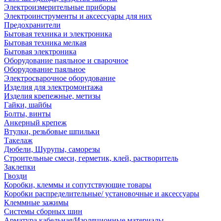
Электроизмерительные приборы
Электроинструменты и аксессуары для них
Предохранители
Бытовая техника и электроника
Бытовая техника мелкая
Бытовая электроника
Оборудование паяльное и сварочное
Оборудование паяльное
Электросварочное оборудование
Изделия для электромонтажа
Изделия крепежные, метизы
Гайки, шайбы
Болты, винты
Анкерный крепеж
Втулки, резьбовые шпильки
Такелаж
Дюбели, Шурупы, саморезы
Строительные смеси, герметик, клей, растворитель
Заклепки
Гвозди
Коробки, клеммы и сопутствующие товары
Коробки распределительные/ установочные и аксессуары
Клеммные зажимы
Системы сборных шин
Арматура кабельная/Изоляционные материалы