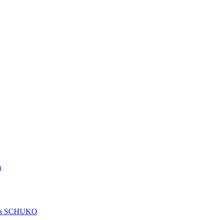
в
рта SCHUKO