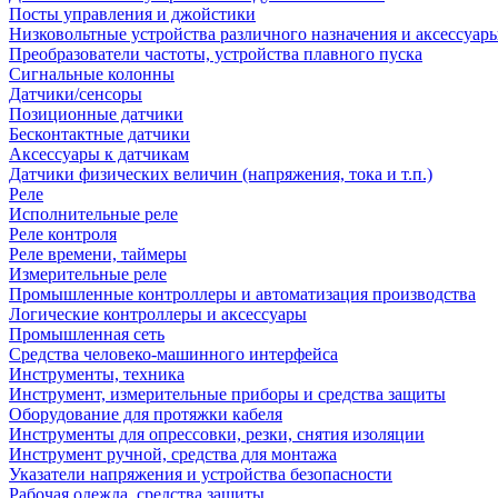
Посты управления и джойстики
Низковольтные устройства различного назначения и аксессуар
Преобразователи частоты, устройства плавного пуска
Сигнальные колонны
Датчики/сенсоры
Позиционные датчики
Бесконтактные датчики
Аксессуары к датчикам
Датчики физических величин (напряжения, тока и т.п.)
Реле
Исполнительные реле
Реле контроля
Реле времени, таймеры
Измерительные реле
Промышленные контроллеры и автоматизация производства
Логические контроллеры и аксессуары
Промышленная сеть
Средства человеко-машинного интерфейса
Инструменты, техника
Инструмент, измерительные приборы и средства защиты
Оборудование для протяжки кабеля
Инструменты для опрессовки, резки, снятия изоляции
Инструмент ручной, средства для монтажа
Указатели напряжения и устройства безопасности
Рабочая одежда, средства защиты