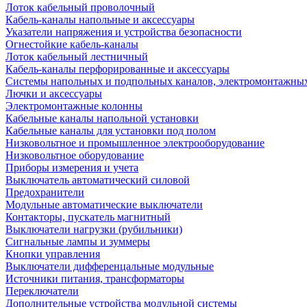
Лоток кабельный проволочный
Кабель-каналы напольные и аксессуары
Указатели напряжения и устройства безопасности
Огнестойкие кабель-каналы
Лоток кабельный лестничный
Кабель-каналы перфорированные и аксессуары
Системы напольных и подпольных каналов, электромонтажны
Лючки и аксессуары
Электромонтажные колонны
Кабельные каналы напольной установки
Кабельные каналы для установки под полом
Низковольтное и промышленное электрооборудование
Низковольтное оборудование
Приборы измерения и учета
Выключатель автоматический силовой
Предохранители
Модульные автоматические выключатели
Контакторы, пускатель магнитный
Выключатели нагрузки (рубильники)
Сигнальные лампы и зуммеры
Кнопки управления
Выключатели дифференцальные модульные
Источники питания, трансформаторы
Переключатели
Дополнительные устройства модульной системы