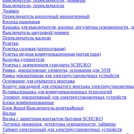
Выключатели, переключатели, диммеры
Выключатели, переключатели
Диммер
Переключатель кнопочный миниатюрный
Кнопка нажимная
Крышка для выключателя, кнопки, регулятора освещенности, 
Выключатель шнуровой/диммер
Переключатель жалюзи
Розетки
Розетка силовая (штепсельная)
Розетка медная коммуникационная (витая пара)
Колодка удлинителя
Розетка с заземлением стандарта SCHUKO
Рамки, декоративные элементы, основания для ЭУИ
Рамка декоративная для электроустановочных устройств
Основание для открытого монтажа
Корпус накладной для открытого монтажа электроустановочны
Вставка/крышка для коммуникационных технологий
Элемент декоративный для электроустановочных устройств
Блоки комбинированные
Блок &quot;Выключатель-розетка&quot;
Вилки
Вилка с защитным контактом бытовая SCHUKO
Датчики движения, детекторы освещенности, таймеры
Таймер электронный для электроустановочных устройств