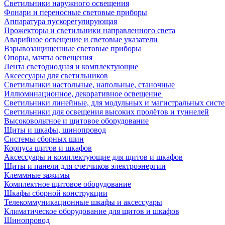
Светильники наружного освещения
Фонари и переносные световые приборы
Аппаратура пускорегулирующая
Прожекторы и светильники направленного света
Аварийное освещение и световые указатели
Взрывозащищенные световые приборы
Опоры, мачты освещения
Лента светодиодная и комплектующие
Аксессуары для светильников
Светильники настольные, напольные, станочные
Иллюминационное, декоративное освещение
Светильники линейные, для модульных и магистральных сист
Светильники для освещения высоких пролётов и туннелей
Высоковольтное и щитовое оборудование
Щиты и шкафы, шинопровод
Системы сборных шин
Корпуса щитов и шкафов
Аксессуары и комплектующие для щитов и шкафов
Щиты и панели для счетчиков электроэнергии
Клеммные зажимы
Комплектное щитовое оборудование
Шкафы сборной конструкции
Телекоммуникационные шкафы и аксессуары
Климатическое оборудование для щитов и шкафов
Шинопровод