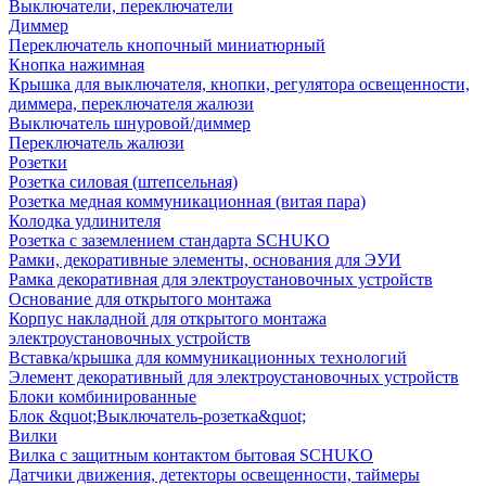
Выключатели, переключатели
Диммер
Переключатель кнопочный миниатюрный
Кнопка нажимная
Крышка для выключателя, кнопки, регулятора освещенности,
диммера, переключателя жалюзи
Выключатель шнуровой/диммер
Переключатель жалюзи
Розетки
Розетка силовая (штепсельная)
Розетка медная коммуникационная (витая пара)
Колодка удлинителя
Розетка с заземлением стандарта SCHUKO
Рамки, декоративные элементы, основания для ЭУИ
Рамка декоративная для электроустановочных устройств
Основание для открытого монтажа
Корпус накладной для открытого монтажа
электроустановочных устройств
Вставка/крышка для коммуникационных технологий
Элемент декоративный для электроустановочных устройств
Блоки комбинированные
Блок &quot;Выключатель-розетка&quot;
Вилки
Вилка с защитным контактом бытовая SCHUKO
Датчики движения, детекторы освещенности, таймеры