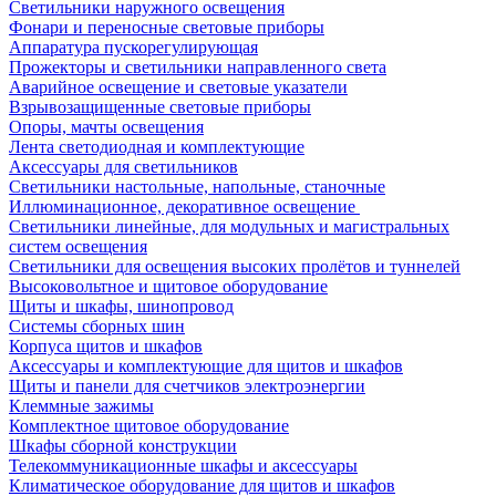
Светильники наружного освещения
Фонари и переносные световые приборы
Аппаратура пускорегулирующая
Прожекторы и светильники направленного света
Аварийное освещение и световые указатели
Взрывозащищенные световые приборы
Опоры, мачты освещения
Лента светодиодная и комплектующие
Аксессуары для светильников
Светильники настольные, напольные, станочные
Иллюминационное, декоративное освещение
Светильники линейные, для модульных и магистральных
систем освещения
Светильники для освещения высоких пролётов и туннелей
Высоковольтное и щитовое оборудование
Щиты и шкафы, шинопровод
Системы сборных шин
Корпуса щитов и шкафов
Аксессуары и комплектующие для щитов и шкафов
Щиты и панели для счетчиков электроэнергии
Клеммные зажимы
Комплектное щитовое оборудование
Шкафы сборной конструкции
Телекоммуникационные шкафы и аксессуары
Климатическое оборудование для щитов и шкафов