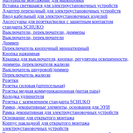
Материалы монтажные для маркировки
Вставка светящаяся для электроустановочных устройств
Адаптер переходный для электроустановочных устройств
Ввод кабельный для электроустановочных изделий
Аксессуары для розетки/вилки с защитным контактом
стандарта SCHUKO
Выключатели, переключатели, диммеры
Выключатели, переключатели
Диммер
Переключатель кнопочный миниатюрный
Кнопка нажимная
Крышка для выключателя, кнопки, регулятора освещенности,
диммера, переключателя жалюзи
Выключатель шнуровой/диммер
Переключатель жалюзи
Розетки
Розетка силовая (штепсельная)
Розетка медная коммуникационная (витая пара)
Колодка удлинителя
Розетка с заземлением стандарта SCHUKO
Рамки, декоративные элементы, основания для ЭУИ
Рамка декоративная для электроустановочных устройств
Основание для открытого монтажа
Корпус накладной для открытого монтажа
электроустановочных устройств