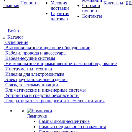
компании
Новости
Условия
Контакты
Е
Главная
Статьи и
доставки
новости
Гарантия
Контакты
на товар
Войти
Каталог
Освещение
Высоковольтное и щитовое оборудование
Кабели, провода и аксессуары
Кабеленесущие системы
Низковольтное и промышленное электрооборудование
Инструменты, техника
Изделия для электромонтажа
Электроустановочные изделия
Связь, телекоммуникации
Климатические и инженерные системы
Устройства и средства безопасности
Генераторы электроэнергии и элементы питания
Лампочки
Лампы люминесцентные
Лампы специального назначения
Лампы галогенные