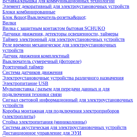
Вставка/крышка для коммуникационных технологий
Элемент декоративный для электроустановочных устройств
Блоки комбинированные
Блок &quot;Выключатель-розетка&quot;
Вилки
Вилка с защитным контактом бытовая SCHUKO
Датчики движения, детекторы освещенности, таймеры
Таймер электронный для электроустановочных устройств
Реле времени механическое для электроустановочных
устройств
Датчик движения комплектный
Выключатель сумеречный (фотореле)
Розеточный таймер
Система датчиков движения
Электроустановочные устройства различного назначения
Электропитание USB
Мультивставка / разъем для передачи данных и для
подключения техники связи
Сигнал световой информационный для электроустановочных
устройств
Коробка монтажная для подключения электроприборов
(электроплиты)
Стойка электропитания (миниколонны)
Система акустическая для электроустановочных устройств
Дистанционное управление для ЭУИ