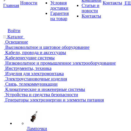
компании
Новости
Условия
Контакты
Е
Главная
Статьи и
доставки
новости
Гарантия
Контакты
на товар
Войти
Каталог
Освещение
Высоковольтное и щитовое оборудование
Кабели, провода и аксессуары
Кабеленесущие системы
Низковольтное и промышленное электрооборудование
Инструменты, техника
Изделия для электромонтажа
Электроустановочные изделия
Связь, телекоммуникации
Климатические и инженерные системы
Устройства и средства безопасности
Генераторы электроэнергии и элементы питания
Лампочки