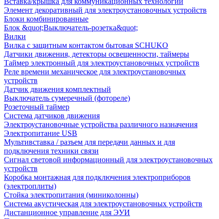
Вставка/крышка для коммуникационных технологий
Элемент декоративный для электроустановочных устройств
Блоки комбинированные
Блок &quot;Выключатель-розетка&quot;
Вилки
Вилка с защитным контактом бытовая SCHUKO
Датчики движения, детекторы освещенности, таймеры
Таймер электронный для электроустановочных устройств
Реле времени механическое для электроустановочных
устройств
Датчик движения комплектный
Выключатель сумеречный (фотореле)
Розеточный таймер
Система датчиков движения
Электроустановочные устройства различного назначения
Электропитание USB
Мультивставка / разъем для передачи данных и для
подключения техники связи
Сигнал световой информационный для электроустановочных
устройств
Коробка монтажная для подключения электроприборов
(электроплиты)
Стойка электропитания (миниколонны)
Система акустическая для электроустановочных устройств
Дистанционное управление для ЭУИ