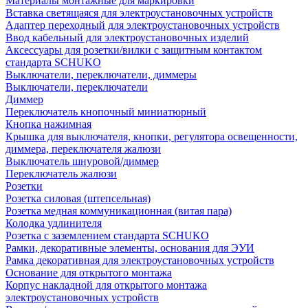
Материалы монтажные для маркировки
Вставка светящаяся для электроустановочных устройств
Адаптер переходный для электроустановочных устройств
Ввод кабельный для электроустановочных изделий
Аксессуары для розетки/вилки с защитным контактом
стандарта SCHUKO
Выключатели, переключатели, диммеры
Выключатели, переключатели
Диммер
Переключатель кнопочный миниатюрный
Кнопка нажимная
Крышка для выключателя, кнопки, регулятора освещенности,
диммера, переключателя жалюзи
Выключатель шнуровой/диммер
Переключатель жалюзи
Розетки
Розетка силовая (штепсельная)
Розетка медная коммуникационная (витая пара)
Колодка удлинителя
Розетка с заземлением стандарта SCHUKO
Рамки, декоративные элементы, основания для ЭУИ
Рамка декоративная для электроустановочных устройств
Основание для открытого монтажа
Корпус накладной для открытого монтажа
электроустановочных устройств