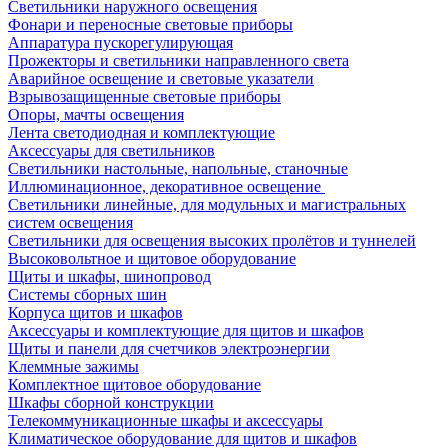
Светильники наружного освещения
Фонари и переносные световые приборы
Аппаратура пускорегулирующая
Прожекторы и светильники направленного света
Аварийное освещение и световые указатели
Взрывозащищенные световые приборы
Опоры, мачты освещения
Лента светодиодная и комплектующие
Аксессуары для светильников
Светильники настольные, напольные, станочные
Иллюминационное, декоративное освещение
Светильники линейные, для модульных и магистральных
систем освещения
Светильники для освещения высоких пролётов и туннелей
Высоковольтное и щитовое оборудование
Щиты и шкафы, шинопровод
Системы сборных шин
Корпуса щитов и шкафов
Аксессуары и комплектующие для щитов и шкафов
Щиты и панели для счетчиков электроэнергии
Клеммные зажимы
Комплектное щитовое оборудование
Шкафы сборной конструкции
Телекоммуникационные шкафы и аксессуары
Климатическое оборудование для щитов и шкафов