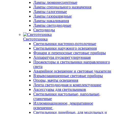
Лампы люминесцентные
Лампы специального назначения
Лампы галогенные
Лампы газоразрядные
Лампы накаливания
Лампы светодиодные
Светодиоды
Светотехника
Светильники настенно-потолочные
Светильники наружного освещения
Фонари и переносные световые приборы
Аппаратура пускорегулирующая
Прожекторы и светильники направленного
света
Аварийное освещение и световые указатели
Взрывозащищенные световые приборы
Опоры, мачты освещения
Лента светодиодная и комплектующие
Аксессуары для светильников
Светильники настольные, напольные,
станочные
Иллюминационное, декоративное
освещение
Светильники линейные, для модульных и