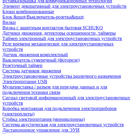
Вставка/крышка для коммуникационных технологий
Элемент декоративный для электроустановочных устройств
Блоки комбинированные
Блок &quot;Выключатель-розетка&quot;
Вилки
Вилка с защитным контактом бытовая SCHUKO
Датчики движения, детекторы освещенности, таймеры
Таймер электронный для электроустановочных устройств
Реле времени механическое для электроустановочных
устройств
Датчик движения комплектный
Выключатель сумеречный (фотореле)
Розеточный таймер
Система датчиков движения
Электроустановочные устройства различного назначения
Электропитание USB
Мультивставка / разъем для передачи данных и для
подключения техники связи
Сигнал световой информационный для электроустановочных
устройств
Коробка монтажная для подключения электроприборов
(электроплиты)
Стойка электропитания (миниколонны)
Система акустическая для электроустановочных устройств
Дистанционное управление для ЭУИ