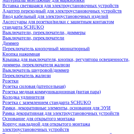
Материалы монтажные для маркировки
Вставка светящаяся для электроустановочных устройств
Адаптер переходный для электроустановочных устройств
Ввод кабельный для электроустановочных изделий
Аксессуары для розетки/вилки с защитным контактом
стандарта SCHUKO
Выключатели, переключатели, диммеры
Выключатели, переключатели
Диммер
Переключатель кнопочный миниатюрный
Кнопка нажимная
Крышка для выключателя, кнопки, регулятора освещенности,
диммера, переключателя жалюзи
Выключатель шнуровой/диммер
Переключатель жалюзи
Розетки
Розетка силовая (штепсельная)
Розетка медная коммуникационная (витая пара)
Колодка удлинителя
Розетка с заземлением стандарта SCHUKO
Рамки, декоративные элементы, основания для ЭУИ
Рамка декоративная для электроустановочных устройств
Основание для открытого монтажа
Корпус накладной для открытого монтажа
электроустановочных устройств