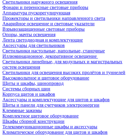
Светильники наружного освещения
Фонари и переносные световые приборы
Аппаратура пускорегулирующая
Прожекторы и светильники направленного света
Аварийное освещение и световые указатели
Взрывозащищенные световые приборы
Опоры, мачты освещения
Лента светодиодная и комплектующие
Аксессуары для светильников
Светильники настольные, напольные, станочные
Иллюминационное, декоративное освещение
Светильники линейные, для модульных и магистральных
систем освещения
Светильники для освещения высоких пролётов и туннелей
Высоковольтное и щитовое оборудование
Щиты и шкафы, шинопровод
Системы сборных шин
Корпуса щитов и шкафов
Аксессуары и комплектующие для щитов и шкафов
Щиты и панели для счетчиков электроэнергии
Клеммные зажимы
Комплектное щитовое оборудование
Шкафы сборной конструкции
Телекоммуникационные шкафы и аксессуары
Климатическое оборудование для щитов и шкафов