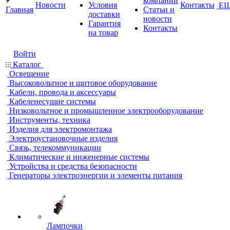
компании
Новости
Условия
Контакты
Е
Главная
Статьи и
доставки
новости
Гарантия
Контакты
на товар
Войти
Каталог
Освещение
Высоковольтное и щитовое оборудование
Кабели, провода и аксессуары
Кабеленесущие системы
Низковольтное и промышленное электрооборудование
Инструменты, техника
Изделия для электромонтажа
Электроустановочные изделия
Связь, телекоммуникации
Климатические и инженерные системы
Устройства и средства безопасности
Генераторы электроэнергии и элементы питания
Лампочки