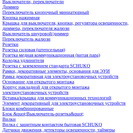
Выключатели, переключатели
Диммер
Переключатель кнопочный миниатюрный
Кнопка нажимная
Крышка для выключателя, кнопки, регулятора освещенности,
диммера, переключателя жалюзи
Выключатель шнуровой/диммер
Переключатель жалюзи
Розетки
Розетка силовая (штепсельная)
Розетка медная коммуникационная (витая пара)
Колодка удлинителя
Розетка с заземлением стандарта SCHUKO
Рамки, декоративные элементы, основания для ЭУИ
Рамка декоративная для электроустановочных устройств
Основание для открытого монтажа
Корпус накладной для открытого монтажа
электроустановочных устройств
Вставка/крышка для коммуникационных технологий
Элемент декоративный для электроустановочных устройств
Блоки комбинированные
Блок &quot;Выключатель-розетка&quot;
Вилки
Вилка с защитным контактом бытовая SCHUKO
Датчики движения, детекторы освещенности, таймеры