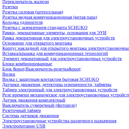
Переключатель жалюзи
Розетки
Розетка силовая (штепсельная)
Розетка медная коммуникационная (витая пара)
Колодка удлинителя
Розетка с заземлением стандарта SCHUKO
Рамки, декоративные элементы, основания для ЭУИ
Рамка декоративная для электроустановочных устройств
Основание для открытого монтажа
Корпус накладной для открытого монтажа электроустановочны
Вставка/крышка для коммуникационных технологий
Элемент декоративный для электроустановочных устройств
Блоки комбинированные
Блок &quot;Выключатель-розетка&quot;
Вилки
Вилка с защитным контактом бытовая SCHUKO
Датчики движения, детекторы освещенности, таймеры
Таймер электронный для электроустановочных устройств
Реле времени механическое для электроустановочных устройст
Датчик движения комплектный
Выключатель сумеречный (фотореле)
Розеточный таймер
Система датчиков движения
Электроустановочные устройства различного назначения
Электропитание USB