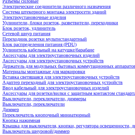
Разъемы силовые
Электрические соединители различного назначения
Система штекерного монтажа электросети зданий
Электроустановочные изделия
Удлинители, блоки розеток, разветвители, переходники
Блок розеток, удлинитель
Сетевой шнур питания
Переходник розетки мультистандартный
Блок распределения питания (PDU)
Удлинитель кабельный на катушке/барабане
Аксессуары для электроустановочных изделий
Аксессуары для электроустановочных устройств
Держатель для модульных бытовых коммутационных аппарато
Материалы монтажные для маркировки
Вставка светящаяся для электроустановочных устройств
Адаптер переходный для электроустановочных устройств
Ввод кабельный для электроустановочных изделий
Аксессуары для розетки/вилки с защитным контактом станда
Выключатели, переключатели, диммеры
Выключатели, переключатели
Диммер
Переключатель кнопочный миниатюрный
Кнопка нажимная
Крышка для выключателя, кнопки, регулятора освещенности, 
Выключатель шнуровой/диммер