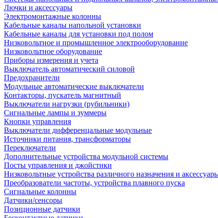
Лючки и аксессуары
Электромонтажные колонны
Кабельные каналы напольной установки
Кабельные каналы для установки под полом
Низковольтное и промышленное электрооборудование
Низковольтное оборудование
Приборы измерения и учета
Выключатель автоматический силовой
Предохранители
Модульные автоматические выключатели
Контакторы, пускатель магнитный
Выключатели нагрузки (рубильники)
Сигнальные лампы и зуммеры
Кнопки управления
Выключатели дифференцальные модульные
Источники питания, трансформаторы
Переключатели
Дополнительные устройства модульной системы
Посты управления и джойстики
Низковольтные устройства различного назначения и аксессуар
Преобразователи частоты, устройства плавного пуска
Сигнальные колонны
Датчики/сенсоры
Позиционные датчики
Бесконтактные датчики