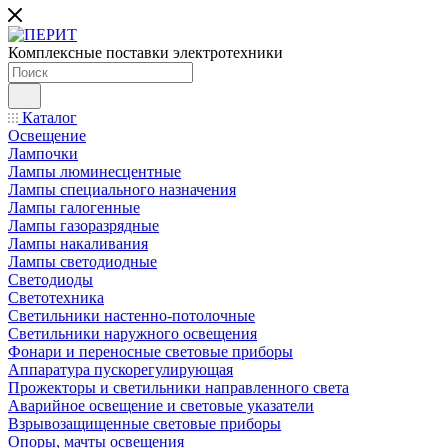
Комплексные поставки электротехники
Каталог
Освещение
Лампочки
Лампы люминесцентные
Лампы специального назначения
Лампы галогенные
Лампы газоразрядные
Лампы накаливания
Лампы светодиодные
Светодиоды
Светотехника
Светильники настенно-потолочные
Светильники наружного освещения
Фонари и переносные световые приборы
Аппаратура пускорегулирующая
Прожекторы и светильники направленного света
Аварийное освещение и световые указатели
Взрывозащищенные световые приборы
Опоры, мачты освещения