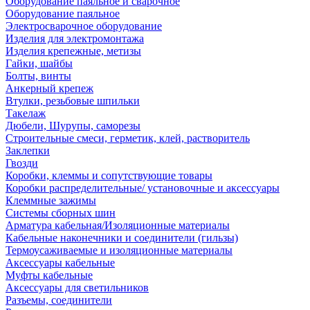
Оборудование паяльное и сварочное
Оборудование паяльное
Электросварочное оборудование
Изделия для электромонтажа
Изделия крепежные, метизы
Гайки, шайбы
Болты, винты
Анкерный крепеж
Втулки, резьбовые шпильки
Такелаж
Дюбели, Шурупы, саморезы
Строительные смеси, герметик, клей, растворитель
Заклепки
Гвозди
Коробки, клеммы и сопутствующие товары
Коробки распределительные/ установочные и аксессуары
Клеммные зажимы
Системы сборных шин
Арматура кабельная/Изоляционные материалы
Кабельные наконечники и соединители (гильзы)
Термоусаживаемые и изоляционные материалы
Аксессуары кабельные
Муфты кабельные
Аксессуары для светильников
Разъемы, соединители