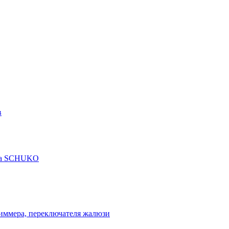
в
рта SCHUKO
диммера, переключателя жалюзи